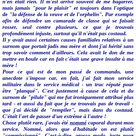
n'en était rien. Il m'est arrivé souvent de me bagarrer,
mais jamais "pour le plaisir" et toujours dans l'optique
de "la défense de la veuve et de l'orphelin". Par exemple
afin de défendre un camarade de classe qui se faisait
rosser, seul contre plusieurs, ce que je trouvais
profondément injuste, surtout qu'il n'était pas costaud.
Il y avait aussi certaines causes familiales relatives à un
surnom que portait jadis ma mère et dont j'ai hérité sans
trop savoir comment d'ailleurs. Cela avait le don de me
mettre en boule car en fait c'était une grave insulte à ma
mère !
Pour ce qui est de mon passé de commando, une
anecdote s'impose car, en fait, j'ai fait mon service
militaire dans le service médical - un truc réputé pour
être "planqué". C'est justement à cause de cela et du
surnom de "pilule" qui me fut ironiquement attribué plus
tard - et aussi du fait que je ne trouvais pas de travail -
que j'ai décidé de "rempiler", mais dans du costaud.
C'était l'art de passer d'un extrême à l'autre !
Chose plutôt rare, j'avais été
nommé
caporal durant mon
service. Nommé, alors que d'habitude on est plutôt
"commissionné". C'est-à-dire, grosso modo, juste pour