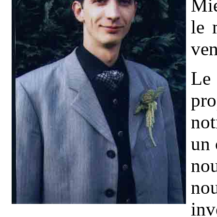
Mie
le 
ven
Le
pr
not
un 
no
no
inv