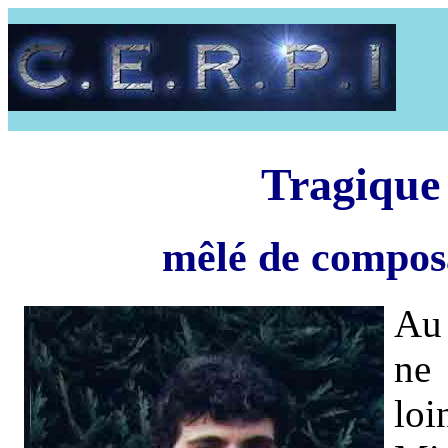
Tragique 
mêlé de composa
Au 
ne 
loi