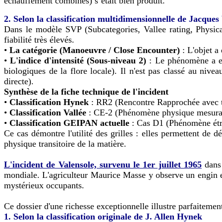
échauffement combinés) s’était bien produit.
2. Selon la classification multidimensionnelle de Jacques 
Dans le modèle SVP (Subcategories, Vallee rating, Physica
fiabilité très élevés.
•
La catégorie (Manoeuvre / Close Encounter)
: L'objet a 
•
L'indice d'intensité (Sous-niveau 2)
: Le phénomène a ent
biologiques de la flore locale). Il n'est pas classé au niv
directe).
Synthèse de la fiche technique de l'incident
•
Classification Hynek
: RR2 (Rencontre Rapprochée avec tr
•
Classification Vallée
: CE-2 (Phénomène physique mesurab
•
Classification GEIPAN actuelle
: Cas D1 (Phénomène étra
Ce cas démontre l'utilité des grilles : elles permettent de
physique transitoire de la matière.
L'incident de Valensole, survenu le 1er juillet 1965
dans 
mondiale. L'agriculteur Maurice Masse y observe un engin 
mystérieux occupants.
Ce dossier d'une richesse exceptionnelle illustre parfaitemen
1.
Selon la classification originale de J. Allen Hynek