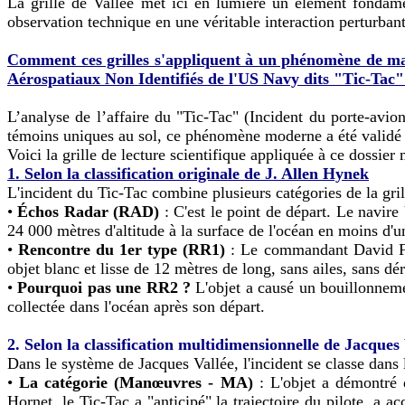
La grille de Vallée met ici en lumière un élément fondame
observation technique en une véritable interaction perturbant
Comment ces grilles s'appliquent à un phénomène de mas
Aérospatiaux Non Identifiés de l'US Navy dits "Tic-Tac"
L’analyse de l’affaire du "Tic-Tac" (Incident du porte-avi
témoins uniques au sol, ce phénomène moderne a été validé pa
Voici la grille de lecture scientifique appliquée à ce dossier m
1. Selon la classification originale de J. Allen Hynek
L'incident du Tic-Tac combine plusieurs catégories de la gril
•
Échos Radar (RAD)
: C'est le point de départ. Le navir
24 000 mètres d'altitude à la surface de l'océan en moins d'
•
Rencontre du 1er type (RR1)
: Le commandant David Frav
objet blanc et lisse de 12 mètres de long, sans ailes, sans d
•
Pourquoi pas une RR2 ?
L'objet a causé un bouillonnemen
collectée dans l'océan après son départ.
2. Selon la classification multidimensionnelle de Jacques 
Dans le système de Jacques Vallée, l'incident se classe dan
•
La catégorie (Manœuvres - MA)
: L'objet a démontré d
Hornet, le Tic-Tac a "anticipé" la trajectoire du pilote, a 