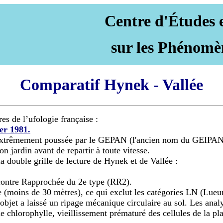
Centre d'Études 
sur les Phénomè
Comparatif Hynek - Vallée
res de l’ufologie française :
er 1981.
ielle extrêmement poussée par le GEPAN (l'ancien nom du GEIP
n jardin avant de repartir à toute vitesse.
a double grille de lecture de Hynek et de Vallée :
contre Rapprochée du 2e type (RR2).
ance (moins de 30 mètres), ce qui exclut les catégories LN (Lu
 L'objet a laissé un ripage mécanique circulaire au sol. Les an
 chlorophylle, vieillissement prématuré des cellules de la p