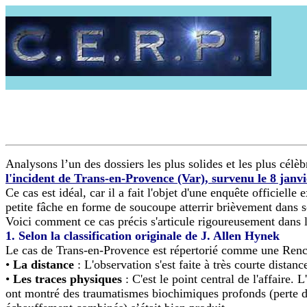
Analysons l’un des dossiers les plus solides et les plus célèb
l'incident de Trans-en-Provence (Var), survenu le 8 janvi
Ce cas est idéal, car il a fait l'objet d'une enquête offic
petite fâche en forme de soucoupe atterrir brièvement dans so
Voici comment ce cas précis s'articule rigoureusement dans l
1. Selon la classification originale de J. Allen Hynek
Le cas de Trans-en-Provence est répertorié comme une Ren
•
La distance
: L'observation s'est faite à très courte dist
•
Les traces physiques
: C'est le point central de l'affaire.
ont montré des traumatismes biochimiques profonds (perte de