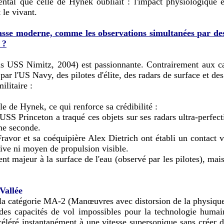
ntal que celle de Hynek oubliait : l'impact physiologique e
 le vivant.
se moderne, comme les observations simultanées par des 
 ?
ons USS Nimitz, 2004) est passionnante. Contrairement aux c
r l'US Navy, des pilotes d'élite, des radars de surface et de
ilitaire :
le de Hynek, ce qui renforce sa crédibilité :
e USS Princeton a traqué ces objets sur ses radars ultra-perfe
une seconde.
or et sa coéquipière Alex Dietrich ont établi un contact visu
érive ni moyen de propulsion visible.
t majeur à la surface de l'eau (observé par les pilotes), mai
Vallée
s la catégorie MA-2 (Manœuvres avec distorsion de la physique
es capacités de vol impossibles pour la technologie humain
accéléré instantanément à une vitesse supersonique sans créer