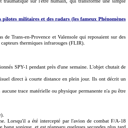
t traumatique sur l'être humain, qui transforme une simple
pilotes militaires et des radars (les fameux Phénomènes
as de Trans-en-Provence et Valensole qui reposaient sur des
s capteurs thermiques infrarouges (FLIR).
ctionnés SPY-1 pendant près d'une semaine. L'objet chutait de
el direct à courte distance en plein jour. Ils ont décrit un
s aucune trace matérielle ou physique permanente n'a pu être
).
e. Lorsqu'il a été intercepté par l'avion de combat F/A-18
 de bang sonique, et est réapparu quelques secondes plus tard