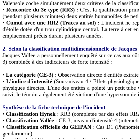
Valensole coche simultanément deux critères de la classifica
•
Rencontre du 3e type (RR3)
: C'est la qualification pr
(pendant plusieurs minutes) deux entités humanoïdes de peti
•
Cumul avec une RR2 (Traces au sol)
: L'incident ne re
d'étoile dotée d'un trou cylindrique central. La terre à cet
emplacement précis durant plusieurs années.
2. Selon la classification multidimensionnelle de Jacques 
Jacques Vallée a personnellement enquêté sur ce cas aux côt
3) combinée à des indicateurs de forte intensité :
•
La catégorie (CE-3)
: Observation directe d'entités extra
•
L'indice d'intensité
(Sous-niveau 4 / Effets physiologiqu
physiques directes. L'une des entités a pointé un petit tube
suivi, le témoin a également été victime d'une hypersomnie i
Synthèse de la fiche technique de l'incident
•
Classification Hynek
: RR3 (complétée par des effets RR2
•
Classification Vallée
: CE-3, niveau d'intensité 4 (interac
•
Classification officielle du GEIPAN
: Cas D1 (Phénomène t
gendarmerie).