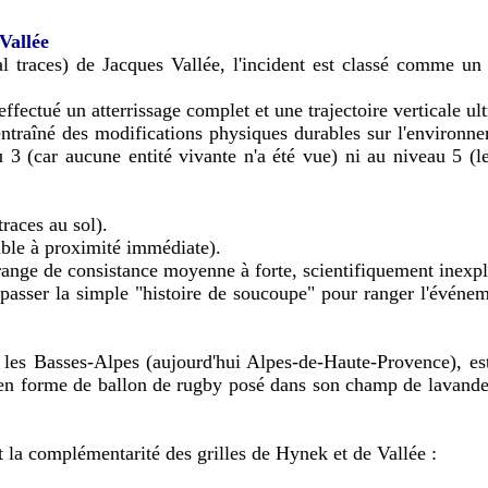
Vallée
l traces) de Jacques Vallée, l'incident est classé comme u
effectué un atterrissage complet et une trajectoire verticale ult
raîné des modifications physiques durables sur l'environneme
eau 3 (car aucune entité vivante n'a été vue) ni au niveau 5 (
aces au sol).
le à proximité immédiate).
nge de consistance moyenne à forte, scientifiquement inexpli
 dépasser la simple "histoire de soucoupe" pour ranger l'évé
les Basses-Alpes (aujourd'hui Alpes-de-Haute-Provence), est l
en forme de ballon de rugby posé dans son champ de lavande e
t la complémentarité des grilles de Hynek et de Vallée :