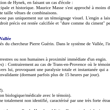
tion de Hynek, en faisant un cas d'école :
incipale et historique. Maurice Masse s'est approché à moins 
te taille vêtues de combinaisons.
pose pas uniquement sur un témoignage visuel. L'engin a lai
 endroit précis est restée calcifiée et "dure comme du ciment"
Vallée
és du chercheur Pierre Guérin. Dans le système de Vallée, l'in
terrestres ou non humaines à proximité immédiate d'un engin.
es) : Contrairement au cas de Trans-en-Provence où le témoi
 vers lui, provoquant une paralysie totale et instantanée qui
nvalidante (dormant parfois plus de 15 heures par jour).
).
tion biologique/médicale avec le témoin).
otalement non identifié, caractérisé par une très forte étran