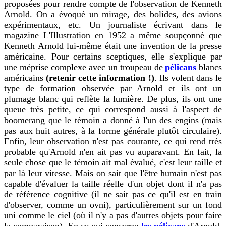
proposées pour rendre compte de l'observation de Kenneth
Arnold. On a évoqué un mirage, des bolides, des avions
expérimentaux, etc. Un journaliste écrivant dans le
magazine L'Illustration en 1952 a même soupçonné que
Kenneth Arnold lui-même était une invention de la presse
américaine. Pour certains sceptiques, elle s'explique par
une méprise complexe avec un troupeau de
pélicans
blancs
américains
(retenir cette information !)
. Ils volent dans le
type de formation observée par Arnold et ils ont un
plumage blanc qui reflète la lumière. De plus, ils ont une
queue très petite, ce qui correspond aussi à l'aspect de
boomerang que le témoin a donné à l'un des engins (mais
pas aux huit autres, à la forme générale plutôt circulaire).
Enfin, leur observation n'est pas courante, ce qui rend très
probable qu'Arnold n'en ait pas vu auparavant. En fait, la
seule chose que le témoin ait mal évalué, c'est leur taille et
par là leur vitesse. Mais on sait que l'être humain n'est pas
capable d'évaluer la taille réelle d'un objet dont il n'a pas
de référence cognitive (il ne sait pas ce qu'il est en train
d'observer, comme un ovni), particulièrement sur un fond
uni comme le ciel (où il n'y a pas d'autres objets pour faire
la comparaison). En ce qui concerne
les pélicans
d'Arnold,