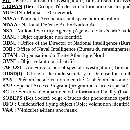
FBI
: Federal bureau of investigation (Bureau fédéral d'inve
GEIPAN
(Be)
: Groupe d'études et d'information sur les ph
MUFON
:
Mutual UFO network
NASA
: National Aeronautics and space administration
NDAA
: National Defense Authorization Act.
NSA
: National Security Agency (Agence de la sécurité nati
OANI
: Objet aquatique non identifié
ODNI
: Office of the Director of National Intelligence (Bu
ONI
: Office of Naval Intelligence (Bureau du renseignemen
OTAN
: Organisation du Traité Atlantique Nord
OVNI
: Objet volant non identifié
(AF)OSI
: Air Force office of special investigation (Bureau
OUSD(I)
: Office of the undersecretary of Defense for Inte
PAN
: Phénomène aérien non identifié -> phénomènes anorm
SAP
: Special Access Program (programme d'accès spécial)
SCIF
: Sensitive Compartmented Information Facility (insta
SOBEPS
(Be)
Société belge d'études des phénomènes spati
UFO
: Unidentified flying object (Objet volant non identifié
VAA
: Véhicules aériens anormaux