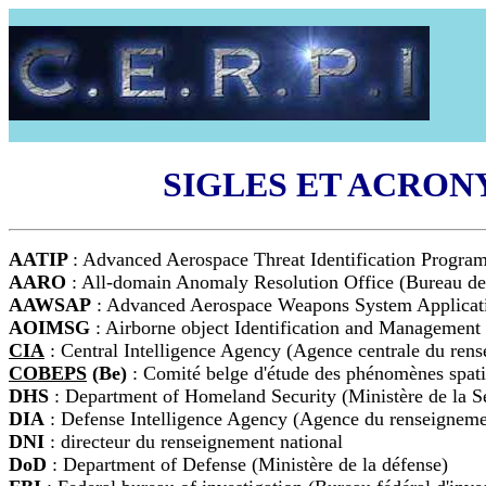
SIGLES ET ACRON
AATIP
: Advanced Aerospace Threat Identification Program
AARO
: All-domain Anomaly Resolution Office (Bureau de 
AAWSAP
: Advanced Aerospace Weapons System Applicatio
AOIMSG
: Airborne object Identification and Management S
CIA
: Central Intelligence Agency (Agence centrale du ren
COBEPS
(Be)
: Comité belge d'étude des phénomènes spat
DHS
: Department of Homeland Security (Ministère de la Séc
DIA
: Defense Intelligence Agency (Agence du renseignemen
DNI
: directeur du renseignement national
DoD
: Department of Defense (Ministère de la défense)