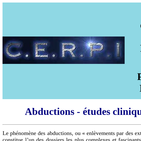
Abductions - études cliniq
Le phénomène des abductions, ou « enlèvements par des extr
constitue l’un des dossiers les plus complexes et fascinants