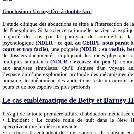
Conclusion : Un mystère à double face
L’étude clinique des abductions se situe à l'intersection de l
de l'inexpliqué. Si la science rationnelle parvient à expliq
majorité des cas par la paralysie du sommeil et la s
psychologique
(NDLR : ce qui, au CERPI, nous paraît b
court et trop facile)
, une poignée
(NDLR : en réalité, be
de dossiers documentés, impliquant des traces physiques 
multiples simultanés
(NDLR : excusez du peu !)
, contin
aux analyses simplistes. Qu’il s'agisse d'un voyage a
l’espace ou d’une exploration profonde des mécanismes de
humaine, le phénomène des abductions reste un miroir fas
peurs et de nos espoirs les plus profonds.
Le cas emblématique de Betty et Barney Hi
Il s'agit de la toute première affaire d’abduction médiatisée d
• L'incident : Le couple roule de nuit dans le New H
aperçoivent une lumière mouvante.
• Le choc : Ils entendent des bips sonores. Ils réalisent ens