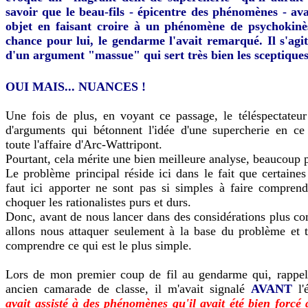
savoir que le beau-fils - épicentre des phénomènes - ava
objet en faisant croire à un phénomène de psychokinè
chance pour lui, le gendarme l'avait remarqué. Il s'ag
d'un argument "massue" qui sert très bien les sceptiques
OUI MAIS... NUANCES !
Une fois de plus, en voyant ce passage, le téléspectateu
d'arguments qui bétonnent l'idée d'une supercherie en ce
toute l'affaire d'Arc-Wattripont.
Pourtant, cela mérite une bien meilleure analyse, beaucoup p
Le problème principal réside ici dans le fait que certaines
faut ici apporter ne sont pas si simples à faire compren
choquer les rationalistes purs et durs.
Donc, avant de nous lancer dans des considérations plus c
allons nous attaquer seulement à la base du problème et t
comprendre ce qui est le plus simple.
Lors de mon premier coup de fil au gendarme qui, rappelo
ancien camarade de classe, il m'avait signalé
AVANT
l'
avait assisté à des phénomènes qu'il avait été bien forcé 