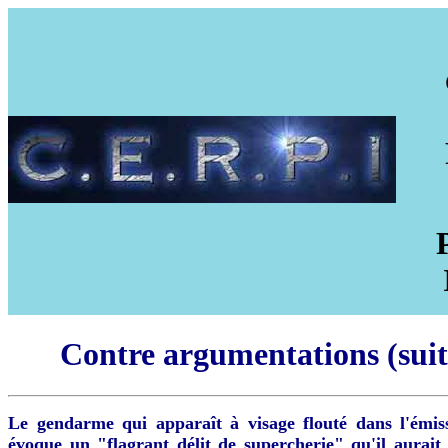
Contre argumentations (suit
Le gendarme qui apparaît à visage flouté dans l'émiss
évoque un "flagrant délit de supercherie" qu'il aurai