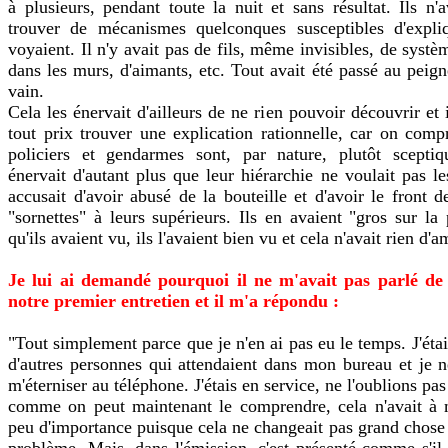
à plusieurs, pendant toute la nuit et sans résultat. Ils n'
trouver de mécanismes quelconques susceptibles d'expliq
voyaient. Il n'y avait pas de fils, même invisibles, de syst
dans les murs, d'aimants, etc. Tout avait été passé au peign
vain.
Cela les énervait d'ailleurs de ne rien pouvoir découvrir et 
tout prix trouver une explication rationnelle, car on com
policiers et gendarmes sont, par nature, plutôt sceptiq
énervait d'autant plus que leur hiérarchie ne voulait pas le
accusait d'avoir abusé de la bouteille et d'avoir le front d
"sornettes" à leurs supérieurs. Ils en avaient "gros sur la 
qu'ils avaient vu, ils l'avaient bien vu et cela n'avait rien d'a
Je lui ai demandé pourquoi il ne m'avait pas parlé de 
notre premier entretien et il m'a répondu :
"Tout simplement parce que je n'en ai pas eu le temps. J'éta
d'autres personnes qui attendaient dans mon bureau et je 
m'éterniser au téléphone. J'étais en service, ne l'oublions pas 
comme on peut maintenant le comprendre, cela n'avait à
peu d'importance puisque cela ne changeait pas grand chose 
problème. Mais, dans l'émission, c'est présenté comme s'il s