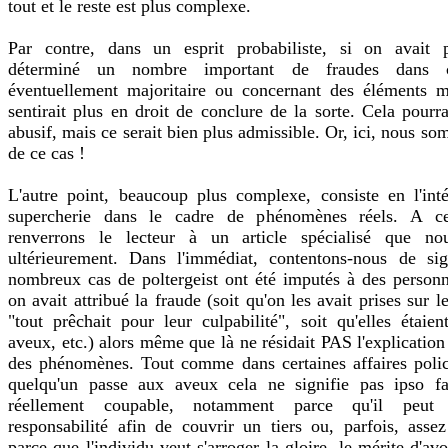
tout et le reste est plus complexe.
Par contre, dans un esprit probabiliste, si on avait
déterminé un nombre important de fraudes dans ce
éventuellement majoritaire ou concernant des éléments m
sentirait plus en droit de conclure de la sorte. Cela pourra
abusif, mais ce serait bien plus admissible. Or, ici, nous s
de ce cas !
L'autre point, beaucoup plus complexe, consiste en l'int
supercherie dans le cadre de phénomènes réels. A ce
renverrons le lecteur à un article spécialisé que no
ultérieurement. Dans l'immédiat, contentons-nous de si
nombreux cas de poltergeist ont été imputés à des person
on avait attribué la fraude (soit qu'on les avait prises sur le
"tout prêchait pour leur culpabilité", soit qu'elles étaie
aveux, etc.) alors même que là ne résidait PAS l'explicatio
des phénomènes. Tout comme dans certaines affaires polic
quelqu'un passe aux aveux cela ne signifie pas ipso fac
réellement coupable, notamment parce qu'il peut
responsabilité afin de couvrir un tiers ou, parfois, asse
parce que l'individu veut s'arroger la gloire, le mérite d'av