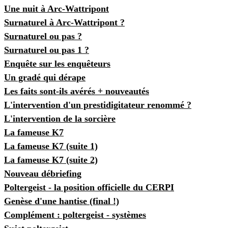
Une nuit à Arc-Wattripont
Surnaturel à Arc-Wattripont ?
Surnaturel ou pas ?
Surnaturel ou pas 1 ?
Enquête sur les enquêteurs
Un gradé qui dérape
Les faits sont-ils avérés + nouveautés
L'intervention d'un prestidigitateur renommé ?
L'intervention de la sorcière
La fameuse K7
La fameuse K7 (suite 1)
La fameuse K7 (suite 2)
Nouveau débriefing
Poltergeist - la position officielle du CERPI
Genèse d'une hantise (final !)
Complément : poltergeist - systèmes