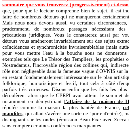
sommaire que vous trouverez (progressivement) ci-desso
que, pour que le lecteur comprenne bien le sujet, il est in
faire de nombreux détours qui ne manqueront certainement 
Mais nous nous devons aussi, vu certaines circonstances,
prudemment, de nombreux passages nécessitant des r
précautions juridiques. Vous le constaterez aussi par vo
détours vous amèneront invariablement sur des sujets extrao
coïncidences et synchronicités invraisemblables (mais authe
pour vous mettre l'eau à la bouche nous ne donnerons
exemples tels que Le Trésor des Templiers, les prophéties o
Nostradamus, l'incroyable région des collines qui, indirect
rôle non négligeable dans la fameuse vague d'OVNIS sur la
en restant fondamentalement intéressante sur le plan artistiq
folklorique, humoristique et festif, tout cela à côté d'en
parfois très curieuses. Disons enfin que les faits les plus
déroulèrent alors que le CERPI avait atteint le sommet de
notamment en démystifiant
l'affaire de la maison de 
réputée comme la maison la plus hantée de France,
ce
maudites
, qui allait s'avérer une sorte de "porte d'entrée), m
distinguant sur les ondes (émission Beau Fixe avec Zecca
sans compter certaines conférences marquantes...