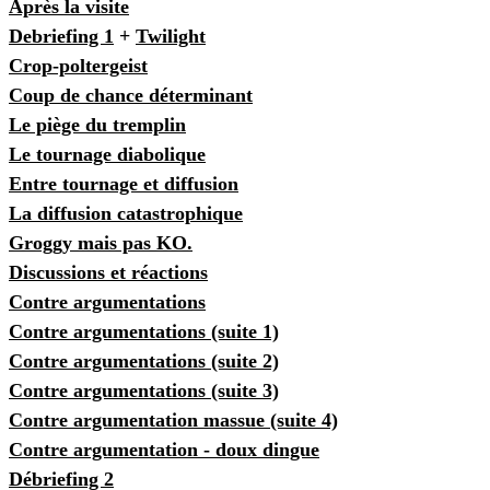
Après la visite
Debriefing 1
+
Twilight
Crop-poltergeist
Coup de chance déterminant
Le piège du tremplin
Le tournage diabolique
Entre tournage et diffusion
La diffusion catastrophique
Groggy mais pas KO.
Discussions et réactions
Contre argumentations
Contre argumentations (suite 1)
Contre argumentations (suite 2)
Contre argumentations (suite 3)
Contre argumentation massue (suite 4)
Contre argumentation - doux dingue
Débriefing 2