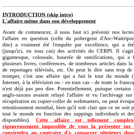
INTRODUCTION (skip intro)
L'affaire même dans son développement
Avant de commencer, il nous faut ici prévenir nos lecte
l'affaire en question (celle du poltergeist d'Arc-Wattrip
dite) a vraiment été l'enquête par excellence, qui a 
(jusqu'ici, en tous cas) des activités du CERPI. Il s'agit
gigantesque, colossale, bourrée de ramifications, qui a f
plusieurs livres, conférences, de nombreux articles dans la 
de reportages télévisés, etc. On peut le dire sans trop de
tromper, c'est une affaire qui a fait le tour du monde 
Internet, à la télévision ou - en tous cas - de toute la franc
n'est déjà pas peu dire. Potentiellement, puisque certai
anglo-saxons avaient relayé l'affaire et vu l'archivage sur 
récupération en copier-coller de webmasters, on peut évoqu
retentissement mondial, bien qu'il soit clair que ce ne soit 
tout le monde en fonction des zappings individuels et de
disponibles).
Cette affaire est tellement complex
rigoureusement impossible de vous la présenter sur 
conviendra au contraire d'y consacrer plusieurs doss