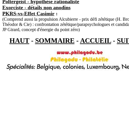
Poltergeist - hypothèse rationaliste
Exorciste - détails non anodins
PKRS-vs-Effet Casimir
:
(Comprend aussi la propulsion Alcubierre - prix défi zététique (H. Br
Théodor & Cie) : confrontation zététique/parapsychologues et candidat
JP Girard, concept d'énergie du point zéro)
HAUT
-
SOMMAIRE
-
ACCUEIL
-
SU