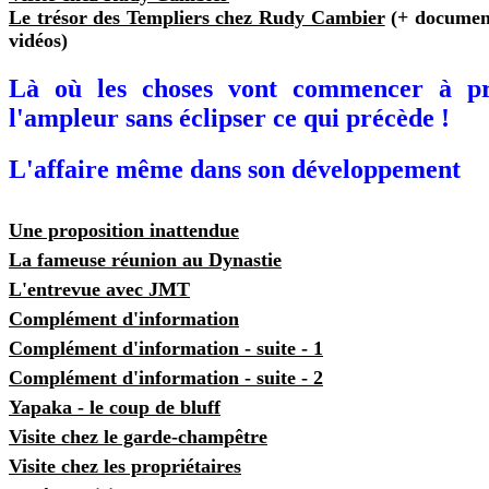
Le trésor des Templiers chez Rudy Cambier
(+ document
vidéos)
Là où les choses vont commencer à p
l'ampleur sans éclipser ce qui précède !
L'affaire même dans son développement
Une proposition inattendue
La fameuse réunion au Dynastie
L'entrevue avec JMT
Complément d'information
Complément d'information - suite - 1
Complément d'information - suite - 2
Yapaka - le coup de bluff
Visite chez le garde-champêtre
Visite chez les propriétaires