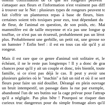
s'attaquer aux fleurs et l'information n'est vraiment pas diff
à trouver sur le Net : plusieurs types de rongeurs peuvent t
fait s'offrir un plantureux repas à base de fleurs, bien
certaines soient très toxiques pour eux, tout dépendant du
de fleur, de l'animal en question, de son poids, etc. Mai
mammifère est de taille moyenne et n'a pas une longue q
touffue, ce n'est pas un écureuil, probablement pas un léro
plus. Probablement une gerbille, un petit rat, une grosse so
un hamster ? Enfin bref : il est en tous cas sûr qu'il y a
rongeur.
Mais il est rare que ce genre d'animal soit solitaire et, l
échéant, il ne le reste pas longtemps ! Il y a donc de gra
chances pour qu'il y ait un couple et donc, très bientôt, tout
famille, si ce n'est pas déjà le cas. Il peut y avoir un
plusieurs galeries où le "machin" a fait un nid et où il se ser
fleurs pour faire un nid douillet. Dérangé en plein ouvrag
un bruit intempestif, un passage dans la rue par exemple, 
abandonné l'un de ses butins sur la cage prévue pour l'attrap
qu'il a négligée. Pas plus bête ! Pourquoi se risquer dan
curieux truc dangereux pour du simple fromage alors qu'il