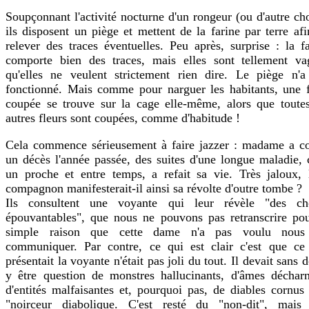
Soupçonnant l'activité nocturne d'un rongeur (ou d'autre ch
ils disposent un piège et mettent de la farine par terre af
relever des traces éventuelles. Peu après, surprise : la f
comporte bien des traces, mais elles sont tellement va
qu'elles ne veulent strictement rien dire. Le piège n'a
fonctionné. Mais comme pour narguer les habitants, une f
coupée se trouve sur la cage elle-même, alors que toutes
autres fleurs sont coupées, comme d'habitude !
Cela commence sérieusement à faire jazzer : madame a c
un décès l'année passée, des suites d'une longue maladie, 
un proche et entre temps, a refait sa vie. Très jaloux, l
compagnon manifesterait-il ainsi sa révolte d'outre tombe ?
Ils consultent une voyante qui leur révèle "des ch
épouvantables", que nous ne pouvons pas retranscrire pou
simple raison que cette dame n'a pas voulu nous
communiquer. Par contre, ce qui est clair c'est que ce
présentait la voyante n'était pas joli du tout. Il devait sans 
y être question de monstres hallucinants, d'âmes décharn
d'entités malfaisantes et, pourquoi pas, de diables cornus
"noirceur diabolique. C'est resté du "non-dit", mais 