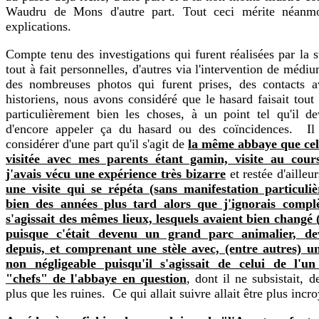
Waudru de Mons d'autre part. Tout ceci mérite néanmo
explications.
Compte tenu des investigations qui furent réalisées par la s
tout à fait personnelles, d'autres via l'intervention de méd
des nombreuses photos qui furent prises, des contacts av
historiens, nous avons considéré que le hasard faisait tou
particulièrement bien les choses, à un point tel qu'il dev
d'encore appeler ça du hasard ou des coïncidences. Il 
considérer d'une part qu'il s'agit de
la même abbaye que cell
visitée avec mes parents étant gamin, visite au cour
j'avais vécu une expérience très bizarre
et restée d'ailleu
une visite qui se répéta (sans manifestation particulièr
bien des années plus tard alors que j'ignorais compl
s'agissait des mêmes lieux, lesquels avaient bien changé
puisque c'était devenu un grand parc animalier, de
depuis, et comprenant une stèle avec, (entre autres) un
non négligeable puisqu'il s'agissait de celui de l'u
"chefs" de l'abbaye en question
, dont il ne subsistait, 
plus que les ruines. Ce qui allait suivre allait être plus incr