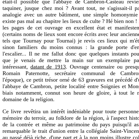
était-il possible que l'abbaye de Cambron-Casteau revi
taquiner, jusque chez moi ? Avant tout, ne s'agissait-il 
analogie avec un autre bâtiment, une simple homonymi
existe pas mal au chapitre les lieux de culte ? Hé bien non 
les pages de cet ouvrage en excellent état et manifeste
(certains noms de lieux sont encore écrits avec leur ancienn
tels que Tournay pour Tournai) je revis ces lieux qui m'é
sinon familiers du moins connus : la grande porte d'ent
l'escalier... Il ne me fallut donc que quelques instants p
que je venais de mettre la main sur un exemplaire par
intéressant,
datant de 1913
. Ouvrage centenaire ou presqu
Romain Paternotte, secrétaire communal de Cambro
l'époque), ce petit trésor orné de 63 gravures est précédé d
l'abbaye de Cambron, petite localité entre Soignies et Mon
biais notamment, connut son heure de gloire, à tout le 
domaine de la religion.
Ce livre revêtira un intérêt indéniable pour toute personne
mémoire du terroir, au folklore de la région, à l'aspect hist
de la contrée et même au patrimoine du pays puisqu'il as
remarquable le trait d'union entre la collégiale Saint-Vince
au passé déjà riche, d'une part et à la non moins illustre co