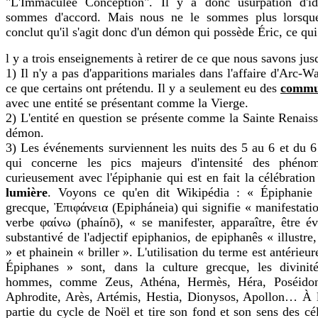
"L'Immaculée Conception". Il y a donc usurpation d'id
sommes d'accord. Mais nous ne le sommes plus lorsqu
conclut qu'il s'agit donc d'un démon qui possède Éric, ce qui
l y a trois enseignements à retirer de ce que nous savons jusq
1) Il n'y a pas d'apparitions mariales dans l'affaire d'Arc-W
ce que certains ont prétendu. Il y a seulement eu des
commun
avec une entité se présentant comme la Vierge.
2) L'entité en question se présente comme la Sainte Renaissa
démon.
3) Les événements surviennent les nuits des 5 au 6 et du 6
qui concerne les pics majeurs d'intensité des phéno
curieusement avec l'épiphanie qui est en fait la célébratio
lumière
. Voyons ce qu'en dit Wikipédia : « Épiphanie 
grecque, Ἐπιφάνεια (Epipháneia) qui signifie « manifestati
verbe φαίνω (phaínō), « se manifester, apparaître, être év
substantivé de l'adjectif epiphanios, de epiphanês « illustre,
» et phainein « briller ». L'utilisation du terme est antérieu
Épiphanes » sont, dans la culture grecque, les divinit
hommes, comme Zeus, Athéna, Hermès, Héra, Poséidon,
Aphrodite, Arès, Artémis, Hestia, Dionysos, Apollon… À l'o
partie du cycle de Noël et tire son fond et son sens des cé