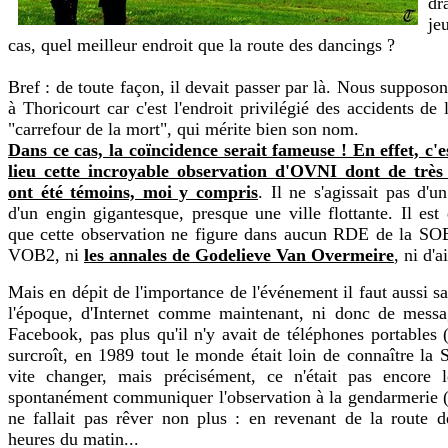
dr
je
cas, quel meilleur endroit que la route des dancings ?
Bref : de toute façon, il devait passer par là. Nous supposon
à Thoricourt car c'est l'endroit privilégié des accidents de 
"carrefour de la mort", qui mérite bien son nom.
Dans ce cas, la coïncidence serait fameuse ! En effet, c'
lieu cette incroyable observation d'OVNI dont de trè
ont été témoins, moi y compris
. Il ne s'agissait pas d'
d'un engin gigantesque, presque une ville flottante. Il est 
que cette observation ne figure dans aucun RDE de la SO
VOB2, ni
les annales de Godelieve Van Overmeire
, ni d'a
Mais en dépit de l'importance de l'événement il faut aussi sav
l'époque, d'Internet comme maintenant, ni donc de messag
Facebook, pas plus qu'il n'y avait de téléphones portables (
surcroît, en 1989 tout le monde était loin de connaître la
vite changer, mais précisément, ce n'était pas encore l
spontanément communiquer l'observation à la gendarmerie (p
ne fallait pas rêver non plus : en revenant de la route d
heures du matin...