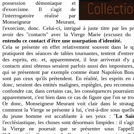
possession démoniaque et
d'exorcisme. Il s'agit de
l'interrogatoire réalisé par
Monseigneur Meurant,
l'exorciste, donc. Celui-ci, intrigué à juste titre par les p
avoir des "contacts" avec la Vierge Marie (excusez du
entendu ce contact d'être une usurpation d'identité.
Cela se présente en effet relativement souvent dans le sp
pratiquent des séances de tables tournantes, tentent d'ent
des esprits, etc. et, apparemment, il leur arriverait d'y 
contacts ainsi obtenus seraient parfois aussi des impostures,
qui se présentent par exemple comme étant Napoléon Bona
sont pas ceux qu'ils prétendent. En réalité, les esprits en
donc, seraient des entités malignes, espiègles, peu recomma
confondre car, dans certains cas, les conséquences pourraie
apparemment, c'est bien dans ce cas de figure que l'on se tr
Or donc, Monseigneur Meurant voit clair dans le strat
comment la Vierge se présente à lui, c'est-à-dire sous quell
du jeune homme est accablante à ses yeux : "
La Sai
l'ecclésiastique, les choses sont désormais limpides : il s'ag
la Vierge ne pourrait que se présenter sous l'appell