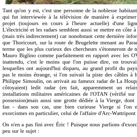
Tant qu'on y est, c'est une personne de la noblesse habitan
qui fut interviewée à la télévision de manière à exprime
projet (toujours en cours à l'heure actuelle) d'une lign
L'électricité et les radars semblent aussi se mettre en côte à 
(mais très indirectement) car nonobstant cette dernière info
que Thoricourt, sur la route de Brugelette menant au Parad
terme que les plus curieux des chercheurs s'étonneront de t
Mauro Biglino comme parfaitement en rapport avec les OV
inattendu, c'est le moins que l'on puisse dire, on trouvai
lesquelles ont aujourd'hui disparu, au grand profit du pays
pas le moins étrange, si l'on suivait la piste des câbles à 
Philippe Simoulin, on arrivait au fameux radar de La Houpp
côtoyaient) ledit radar (en fait, apparemment un rel
installations militaires américaines de l'OTAN (vérifié s
possession)mais aussi une grotte dédiée à la Vierge, dont 
fan - dans son cas, une bien curieuse Vierge si l'on e
exorcismes en particulier, celui de l'affaire d'Arc-Wattripont
On n'en a pas fini avec Éric ! Puisque nous parlions d'exo
peu sur le sujet :