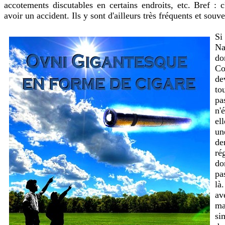
accotements discutables en certains endroits, etc. Bref : c
avoir un accident. Ils y sont d'ailleurs très fréquents et souv
Si
Na
do
Co
de
to
pa
n'
el
un
de
ré
do
pa
là
av
ma
si