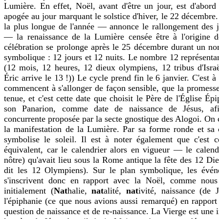
Lumière. En effet, Noël, avant d'être un jour, est d'abord
apogée au jour marquant le solstice d'hiver, le 22 décembre.
la plus longue de l'année — annonce le rallongement des 
— la renaissance de la Lumière censée être à l'origine d
célébration se prolonge après le 25 décembre durant un n
symbolique : 12 jours et 12 nuits. Le nombre 12 représentant
(12 mois, 12 heures, 12 dieux olympiens, 12 tribus d'Israë
Éric arrive le 13 !)) Le cycle prend fin le 6 janvier. C'est 
commencent à s'allonger de façon sensible, que la promesse d
tenue, et c'est cette date que choisit le Père de l'Église É
son Panarion, comme date de naissance de Jésus, afi
concurrente proposée par la secte gnostique des Alogoi. On c
la manifestation de la Lumière. Par sa forme ronde et sa c
symbolise le soleil. Il est à noter également que c'est 
équivalent, car le calendrier alors en vigueur — le calend
nôtre) qu'avait lieu sous la Rome antique la fête des 12 D
dit les 12 Olympiens). Sur le plan symbolique, les évén
s'inscrivent donc en rapport avec la Noël, comme nous
initialement (
Nat
halie,
nat
alité,
nat
ivité, naissance (de 
l'épiphanie (ce que nous avions aussi remarqué) en rapport 
question de naissance et de re-naissance. La Vierge est une i