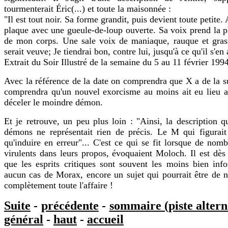
tourmenterait Éric(...) et toute la maisonnée :
"Il est tout noir. Sa forme grandit, puis devient toute petite. 
plaque avec une gueule-de-loup ouverte. Sa voix prend la p
de mon corps. Une sale voix de maniaque, rauque et grass
serait veuve; Je tiendrai bon, contre lui, jusqu'à ce qu'il s'en a
Extrait du Soir Illustré de la semaine du 5 au 11 février 1994
Avec la référence de la date on comprendra que X a de la sui
comprendra qu'un nouvel exorcisme au moins ait eu lieu a
déceler le moindre démon.
Et je retrouve, un peu plus loin : "Ainsi, la description qu'
démons ne représentait rien de précis. Le M qui figurait
qu'induire en erreur"... C'est ce qui se fit lorsque de nomb
virulents dans leurs propos, évoquaient Moloch. Il est dès
que les esprits critiques sont souvent les moins bien info
aucun cas de Morax, encore un sujet qui pourrait être de n
complètement toute l'affaire !
Suite
-
précédente
-
sommaire (piste altern
général
-
haut
-
accueil