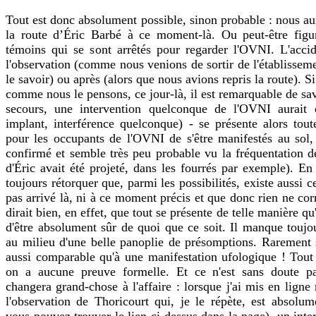
Tout est donc absolument possible, sinon probable : nous aur
la route d’Éric Barbé à ce moment-là. Ou peut-être figur
témoins qui se sont arrêtés pour regarder l'OVNI. L'acci
l'observation (comme nous venions de sortir de l'établisse
le savoir) ou après (alors que nous avions repris la route). Si
comme nous le pensons, ce jour-là, il est remarquable de savo
secours, une intervention quelconque de l'OVNI aurait é
implant, interférence quelconque) - se présente alors tout
pour les occupants de l'OVNI de s'être manifestés au sol,
confirmé et semble très peu probable vu la fréquentation de
d'Éric avait été projeté, dans les fourrés par exemple). 
toujours rétorquer que, parmi les possibilités, existe aussi ce
pas arrivé là, ni à ce moment précis et que donc rien ne cor
dirait bien, en effet, que tout se présente de telle manière qu
d'être absolument sûr de quoi que ce soit. Il manque touj
au milieu d'une belle panoplie de présomptions. Rarement s
aussi comparable qu'à une manifestation ufologique ! Tout 
on a aucune preuve formelle. Et ce n'est sans doute pa
changera grand-chose à l'affaire : lorsque j'ai mis en ligne 
l'observation de Thoricourt qui, je le répète, est absolum
vous pouvez trouver le lien ci-dessus dans la page), un inte