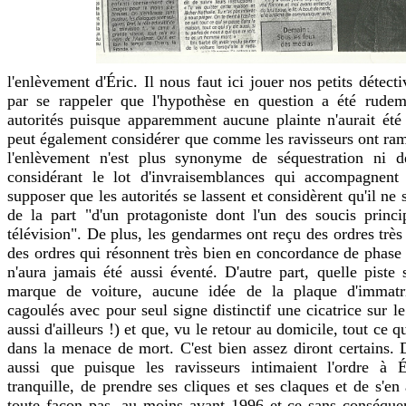
l'enlèvement d'Éric. Il nous faut ici jouer nos petits détec
par se rappeler que l'hypothèse en question a été rude
autorités puisque apparemment aucune plainte n'aurait ét
peut également considérer que comme les ravisseurs ont ram
l'enlèvement n'est plus synonyme de séquestration ni de
considérant le lot d'invraisemblances qui accompagnent l
supposer que les autorités se lassent et considèrent qu'il ne 
de la part "d'un protagoniste dont l'un des soucis princ
télévision". De plus, les gendarmes ont reçu des ordres très 
des ordres qui résonnent très bien en concordance de phase 
n'aura jamais été aussi éventé. D'autre part, quelle piste 
marque de voiture, aucune idée de la plaque d'immatri
cagoulés avec pour seul signe distinctif une cicatrice sur le 
aussi d'ailleurs !) et que, vu le retour au domicile, tout ce q
dans la menace de mort. C'est bien assez diront certains. 
aussi que puisque les ravisseurs intimaient l'ordre à É
tranquille, de prendre ses cliques et ses claques et de s'en 
toute façon pas, au moins avant 1996 et ce sans conséquenc