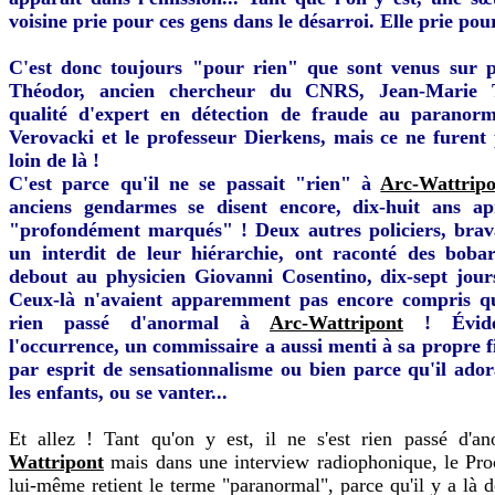
voisine prie pour ces gens dans le désarroi. Elle prie pou
C'est donc toujours "pour rien" que sont venus sur p
Théodor, ancien chercheur du CNRS, Jean-Marie 
qualité d'expert en détection de fraude au paranorm
Verovacki et le professeur Dierkens, mais ce ne furent p
loin de là !
C'est parce qu'il ne se passait "rien" à
Arc-Wattrip
anciens gendarmes se disent encore, dix-huit ans apr
"profondément marqués" ! Deux autres policiers, brav
un interdit de leur hiérarchie, ont raconté des boba
debout au physicien Giovanni Cosentino, dix-sept jours
Ceux-là n'avaient apparemment pas encore compris qu'
rien passé d'anormal à
Arc-Wattripont
! Évide
l'occurrence, un commissaire a aussi menti à sa propre fi
par esprit de sensationnalisme ou bien parce qu'il adora
les enfants, ou se vanter...
Et allez ! Tant qu'on y est, il ne s'est rien passé d'
Wattripont
mais dans une interview radiophonique, le Pro
lui-même retient le terme "paranormal", parce qu'il y a là d