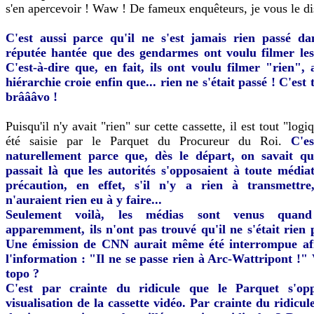
s'en apercevoir ! Waw ! De fameux enquêteurs, je vous le di
C'est aussi parce qu'il ne s'est jamais rien passé d
réputée hantée que des gendarmes ont voulu filmer le
C'est-à-dire que, en fait, ils ont voulu filmer "rien", 
hiérarchie croie enfin que... rien ne s'était passé ! C'est 
brâââvo !
Puisqu'il n'y avait "rien" sur cette cassette, il est tout "logiq
été saisie par le Parquet du Procureur du Roi.
C'e
naturellement parce que, dès le départ, on savait qu
passait là que les autorités s'opposaient à toute médiat
précaution, en effet, s'il n'y a rien à transmettre
n'auraient rien eu à y faire...
Seulement voilà, les médias sont venus quan
apparemment, ils n'ont pas trouvé qu'il ne s'était rien 
Une émission de CNN aurait même été interrompue afi
l'information : "Il ne se passe rien à Arc-Wattripont !"
topo ?
C'est par crainte du ridicule que le Parquet s'op
visualisation de la cassette vidéo. Par crainte du ridicu