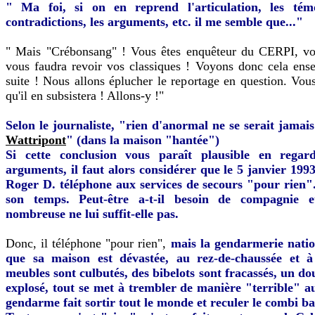
" Ma foi, si on en reprend l'articulation, les témo
contradictions, les arguments, etc. il me semble que..."
" Mais "Crébonsang" ! Vous êtes enquêteur du CERPI, vou
vous faudra revoir vos classiques ! Voyons donc cela ens
suite ! Nous allons éplucher le reportage en question. Vous
qu'il en subsistera ! Allons-y !"
Selon le journaliste, "rien d'anormal ne se serait jamai
Wattripont
" (dans la maison "hantée")
Si cette conclusion vous paraît plausible en regar
arguments, il faut alors considérer que le 5 janvier 199
Roger D. téléphone aux services de secours "pour rien"
son temps. Peut-être a-t-il besoin de compagnie e
nombreuse ne lui suffit-elle pas.
Donc, il téléphone "pour rien",
mais la gendarmerie natio
que sa maison est dévastée, au rez-de-chaussée et à 
meubles sont culbutés, des bibelots sont fracassés, un do
explosé, tout se met à trembler de manière "terrible" a
gendarme fait sortir tout le monde et reculer le combi b