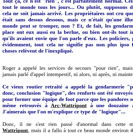
Tout ça, ce n'est "rien", c'est parfaitement normal. Cel
tout le monde tous les jours... Ou plutôt, supposons 
cela ne soit jamais arrivé. Les propriétaires ont cru qu
était sans dessus dessous, mais ce n'était qu'une illu
monde peut se tromper, non ? Et, de fait, les gendar
place ont eux aussi eu la berlue, ou bien ont-ils tout i
qu'ils avaient envie que l'on parle d'eux. Les policiers, 
évidemment, tout cela ne signifie pas non plus ipso 
choses relèvent de l'inexpliqué.
Roger a appelé les services de secours "pour rien", mais
jamais parlé d'appel intempestif, ni alors, ni après, ni maint
Ce vieux routier retraité a appelé la gendarmerie "p
donc, conclusion "logique", des renforts ont été envoyés
pour former une équipe de foot parce que les pandores se
même retrouvés à
Arc-Wattripont
à une douzaine 
J'aimerais que l'on m'explique ce type de "logique"...
Donc, il ne s'est rien passé d'anormal dans cette m
Wattripont
, mais il a fallu à tout ce beau monde environ 