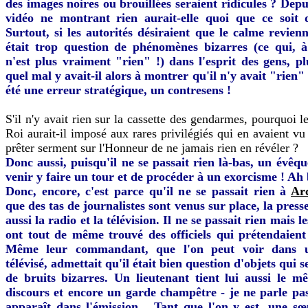
des images noires ou brouillées seraient ridicules ? Dep
vidéo ne montrant rien aurait-elle quoi que ce soit 
Surtout, si les autorités désiraient que le calme revien
était trop question de phénomènes bizarres (ce qui, 
n'est plus vraiment "rien" !) dans l'esprit des gens, pl
quel mal y avait-il alors à montrer qu'il n'y avait "rien"
été une erreur stratégique, un contresens !
S'il n'y avait rien sur la cassette des gendarmes, pourquoi 
Roi aurait-il imposé aux rares privilégiés qui en avaient vu
prêter serment sur l'Honneur de ne jamais rien en révéler ?
Donc aussi, puisqu'il ne se passait rien là-bas, un évêq
venir y faire un tour et de procéder à un exorcisme ! Ah 
Donc, encore, c'est parce qu'il ne se passait rien à
Ar
que des tas de journalistes sont venus sur place, la press
aussi la radio et la télévision. Il ne se passait rien mais l
ont tout de même trouvé des officiels qui prétendaient 
Même leur commandant, que l'on peut voir dans u
télévisé, admettait qu'il était bien question d'objets qui s
de bruits bizarres. Un lieutenant tient lui aussi le 
discours et encore un garde champêtre - je ne parle pas
apparaît dans l'émission... Tant que l'on y est, une sœu