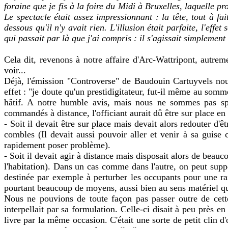
foraine que je fis à la foire du Midi à Bruxelles, laquelle pr
Le spectacle était assez impressionnant : la tête, tout à f
dessous qu'il n'y avait rien. L'illusion était parfaite, l'eff
qui passait par là que j'ai compris : il s'agissait simplement
Cela dit, revenons à notre affaire d'Arc-Wattripont, autrem
voir...
Déjà, l'émission "Controverse" de Baudouin Cartuyvels nous
effet : "je doute qu'un prestidigitateur, fut-il même au somm
hâtif. A notre humble avis, mais nous ne sommes pas spéci
commandés à distance, l'officiant aurait dû être sur place en
- Soit il devait être sur place mais devait alors redouter d
combles (Il devait aussi pouvoir aller et venir à sa guis
rapidement poser problème).
- Soit il devait agir à distance mais disposait alors de be
l'habitation). Dans un cas comme dans l'autre, on peut suppo
destinée par exemple à perturber les occupants pour une 
pourtant beaucoup de moyens, aussi bien au sens matériel qu
Nous ne pouvions de toute façon pas passer outre de cette
interpellait par sa formulation. Celle-ci disait à peu près 
livre par la même occasion. C'était une sorte de petit clin d'œ