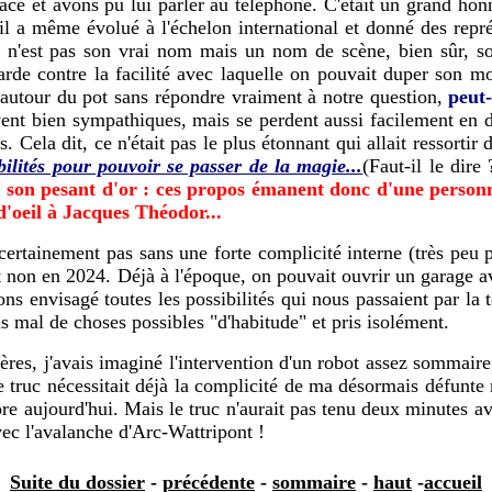
e et avons pu lui parler au téléphone. C'était un grand honneu
il a même évolué à l'échelon international et donné des représ
(ce n'est pas son vrai nom mais un nom de scène, bien sûr, 
 garde contre la facilité avec laquelle on pouvait duper son 
r autour du pot sans répondre vraiment à notre question,
peut
vent bien sympathiques, mais se perdent aussi facilement en d
. Cela dit, ce n'était pas le plus étonnant qui allait ressortir
bilités pour pouvoir se passer de la magie...
(Faut-il le dir
ut son pesant d'or : ces propos émanent donc d'une perso
d'oeil à Jacques Théodor...
rtainement pas sans une forte complicité interne (très peu pr
 et non en 2024. Déjà à l'époque, on pouvait ouvrir un garage 
s envisagé toutes les possibilités qui nous passaient par la t
mal de choses possibles "d'habitude" et pris isolément.
res, j'avais imaginé l'intervention d'un robot assez sommaire,
 truc nécessitait déjà la complicité de ma désormais défunte 
re aujourd'hui. Mais le truc n'aurait pas tenu deux minutes av
avec l'avalanche d'Arc-Wattripont
!
Suite du dossier
-
précédente
-
sommaire
-
haut
-
accueil