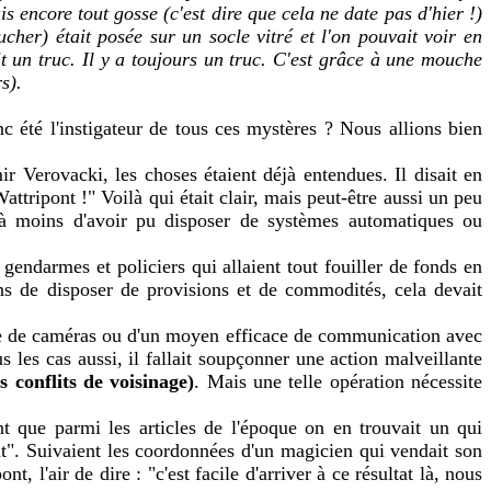
is encore tout gosse (c'est dire que cela ne date pas d'hier !)
cher) était posée sur un socle vitré et l'on pouvait voir en
vait un truc. Il y a toujours un truc. C'est grâce à une mouche
s).
c été l'instigateur de tous ces mystères ? Nous allions bien
 Verovacki, les choses étaient déjà entendues. Il disait en
ttripont !" Voilà qui était clair, mais peut-être aussi un peu
t, à moins d'avoir pu disposer de systèmes automatiques ou
gendarmes et policiers qui allaient tout fouiller de fonds en
ns de disposer de provisions et de commodités, cela devait
tème de caméras ou d'un moyen efficace de communication avec
 les cas aussi, il fallait soupçonner une action malveillante
 conflits de voisinage)
. Mais une telle opération nécessite
t que parmi les articles de l'époque on en trouvait un qui
ent". Suivaient les coordonnées d'un magicien qui vendait son
, l'air de dire : "c'est facile d'arriver à ce résultat là, nous