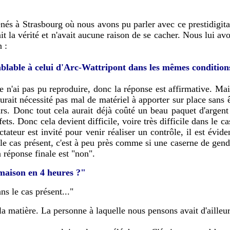
menés à Strasbourg où nous avons pu parler avec ce prestidigita
ait la vérité et n'avait aucune raison de se cacher. Nous lui av
 :
emblable à celui d'Arc-Wattripont dans les mêmes condition
 n'ai pas pu reproduire, donc la réponse est affirmative. Mais
aurait nécessité pas mal de matériel à apporter sur place sans êt
rs. Donc tout cela aurait déjà coûté un beau paquet d'argent e
fets. Donc cela devient difficile, voire très difficile dans le 
tateur est invité pour venir réaliser un contrôle, il est éviden
le cas présent, c'est à peu près comme si une caserne de genda
 réponse finale est "non".
 maison en 4 heures ?"
ans le cas présent..."
a matière. La personne à laquelle nous pensons avait d'ailleur