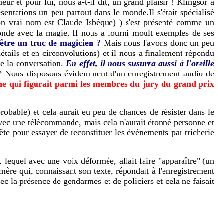
r et pour lui, nous a-t-il dit, un grand plaisir ! Klingsor a
entations un peu partout dans le monde.Il s'était spécialisé
son vrai nom est Claude Isbèque) ) s'est présenté comme un
monde avec la magie. Il nous a fourni moult exemples de ses
-être un truc de magicien ?
Mais nous l'avons donc un peu
étails et en circonvolutions) et il nous a finalement répondu
 de la conversation.
En effet, il nous susurra aussi à l'oreille
e ? Nous disposons évidemment d'un enregistrement audio de
nne qui figurait parmi les membres du jury du grand prix
obable) et cela aurait eu peu de chances de résister dans le
avec une télécommande, mais cela n'aurait étonné personne et
ête pour essayer de reconstituer les événements par tricherie
 lequel avec une voix déformée, allait faire "apparaître" (un
mère qui, connaissant son texte, répondait à l'enregistrement
ec la présence de gendarmes et de policiers et cela ne faisait