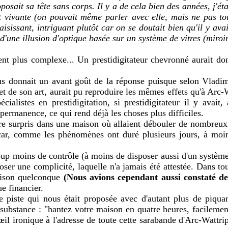
oposait sa tête sans corps. Il y a de cela bien des années, j'éta
ait vivante (on pouvait même parler avec elle, mais ne pas tou
et saisissant, intriguant plutôt car on se doutait bien qu'il y a
 d'une illusion d'optique basée sur un système de vitres (miroir
ent plus complexe... Un prestidigitateur chevronné aurait don
 donnait un avant goût de la réponse puisque selon Vladimir
et de son art, aurait pu reproduire les mêmes effets qu'à Arc-Wa
alistes en prestidigitation, si prestidigitateur il y avai
 permanence, ce qui rend déjà les choses plus difficiles.
'être surpris dans une maison où allaient débouler de nombreux 
e car, comme les phénomènes ont duré plusieurs jours, à moi
aucoup moins de contrôle (à moins de disposer aussi d'un sys
ser une complicité, laquelle n'a jamais été attestée. Dans tous
raison quelconque
(Nous avions cependant aussi constaté des
e financier.
 piste qui nous était proposée avec d'autant plus de piquan
en substance : "hantez votre maison en quatre heures, facilem
il ironique à l'adresse de toute cette sarabande d'Arc-Wattripont