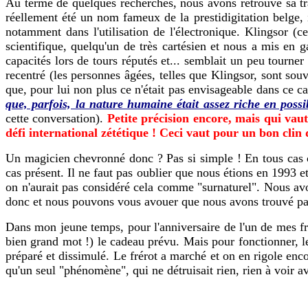
Au terme de quelques recherches, nous avons retrouvé sa trac
réellement été un nom fameux de la prestidigitation belge, 
notamment dans l'utilisation de l'électronique. Klingsor 
scientifique, quelqu'un de très cartésien et nous a mis en
capacités lors de tours réputés et... semblait un peu tourne
recentré (les personnes âgées, telles que Klingsor, sont sou
que, pour lui non plus ce n'était pas envisageable dans ce cas
que, parfois, la nature humaine était assez riche en possi
cette conversation).
Petite précision encore, mais qui va
défi international zététique ! Ceci vaut pour un bon clin 
Un magicien chevronné donc ? Pas si simple ! En tous cas ce
cas présent. Il ne faut pas oublier que nous étions en 1993
on n'aurait pas considéré cela comme "surnaturel". Nous avon
donc et nous pouvons vous avouer que nous avons trouvé pas 
Dans mon jeune temps, pour l'anniversaire de l'un de mes frè
bien grand mot !) le cadeau prévu. Mais pour fonctionner, le
préparé et dissimulé. Le frérot a marché et on en rigole enco
qu'un seul "phénomène", qui ne détruisait rien, rien à voir 