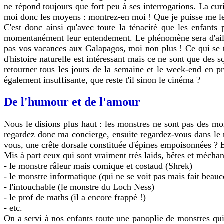
ne répond toujours que fort peu à ses interrogations. La cu
moi donc les moyens : montrez-en moi ! Que je puisse me le
C'est donc ainsi qu'avec toute la ténacité que les enfants
momentanément leur entendement. Le phénomène sera d'ailleu
pas vos vacances aux Galapagos, moi non plus ! Ce qui se tr
d'histoire naturelle est intéressant mais ce ne sont que des
retourner tous les jours de la semaine et le week-end en pr
également insuffisante, que reste t'il sinon le cinéma ?
De l'humour et de l'amour
Nous le disions plus haut : les monstres ne sont pas des mons
regardez donc ma concierge, ensuite regardez-vous dans le 
vous, une crête dorsale constituée d'épines empoisonnées ? En
Mis à part ceux qui sont vraiment très laids, bêtes et méchants
- le monstre râleur mais comique et costaud (Shrek)
- le monstre informatique (qui ne se voit pas mais fait beau
- l'intouchable (le monstre du Loch Ness)
- le prof de maths (il a encore frappé !)
- etc.
On a servi à nos enfants toute une panoplie de monstres qui