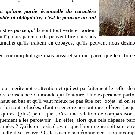
t qu'une partie éventuelle du caractère
ble ni obligatoire, c'est le pouvoir qu'ont
onstres
parce qu'
ils sont tout verts et portent
ant") mais parce qu'ils peuvent lire dans nos
humains qu'ils traitent en cobayes, qu'ils peuvent nous désin
t leur morphologie mais aussi et surtout parce que leur forc
ui mérite notre attention et qui est parfaitement le reflet de n
ndre conscience du monde qui l'entoure. Une expérience parfoi
ut en bas et qu'il vaut mieux ne pas être cet "objet" si on se 
 lui sont refusées, d'autres encore ne sont que tolérées jusqu'à
e qui est (plus) petit "que", c'est une relation de comparaiso
iquement à les percevoir ! En effet, alors que cela dépasse p
'années ? Qu'ils ont existé avant que l'homme ne soit sur ter
quelle il se trouve ? Cela suscite son étonnement, son incomp