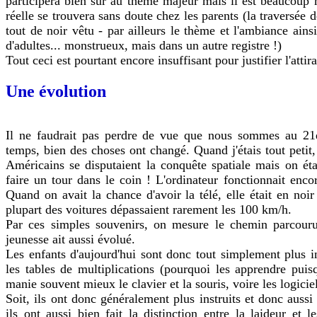
participera bien sûr au thème majeur mais il est beaucoup m
réelle se trouvera sans doute chez les parents (la traversée 
tout de noir vêtu - par ailleurs le thème et l'ambiance ainsi
d'adultes... monstrueux, mais dans un autre registre !)
Tout ceci est pourtant encore insuffisant pour justifier l'atti
Une évolution
Il ne faudrait pas perdre de vue que nous sommes au 21è
temps, bien des choses ont changé. Quand j'étais tout petit,
Américains se disputaient la conquête spatiale mais on étai
faire un tour dans le coin ! L'ordinateur fonctionnait enco
Quand on avait la chance d'avoir la télé, elle était en noir 
plupart des voitures dépassaient rarement les 100 km/h.
Par ces simples souvenirs, on mesure le chemin parcouru 
jeunesse ait aussi évolué.
Les enfants d'aujourd'hui sont donc tout simplement plus in
les tables de multiplications (pourquoi les apprendre puis
manie souvent mieux le clavier et la souris, voire les logici
Soit, ils ont donc généralement plus instruits et donc auss
ils ont aussi bien fait la distinction entre la laideur et