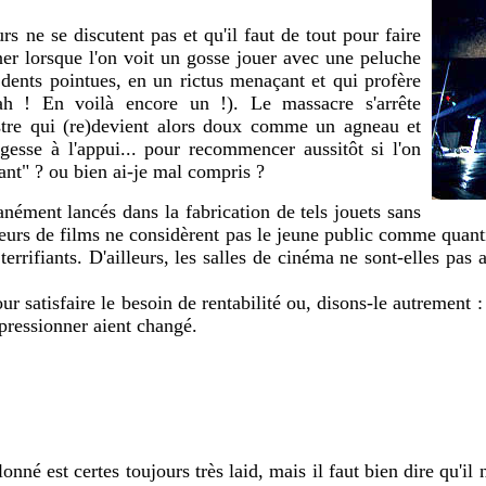
 ne se discutent pas et qu'il faut de tout pour faire
r lorsque l'on voit un gosse jouer avec une peluche
 dents pointues, en un rictus menaçant et qui profère
(ah ! En voilà encore un !). Le massacre s'arrête
stre qui (re)devient alors doux comme un agneau et
gesse à l'appui... pour recommencer aussitôt si l'on
nt" ? ou bien ai-je mal compris ?
nément lancés dans la fabrication de tels jouets sans
teurs de films ne considèrent pas le jeune public comme quant
rifiants. D'ailleurs, les salles de cinéma ne sont-elles pas au
 satisfaire le besoin de rentabilité ou, disons-le autrement : il
mpressionner aient changé.
onné est certes toujours très laid, mais il faut bien dire qu'il