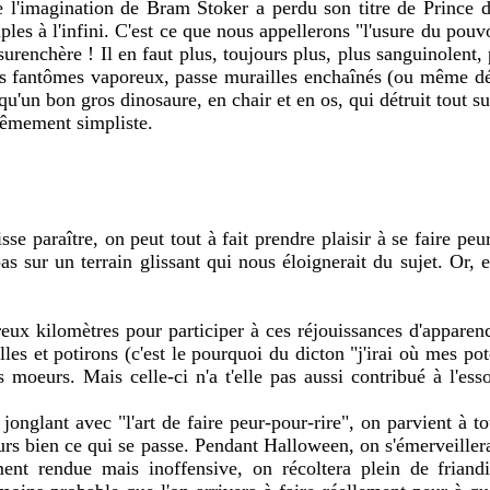
l'imagination de Bram Stoker a perdu son titre de Prince d
mples à l'infini. C'est ce que nous appellerons "l'usure du po
renchère ! Il en faut plus, toujours plus, plus sanguinolent, p
iens fantômes vaporeux, passe murailles enchaînés (ou même 
qu'un bon gros dinosaure, en chair et en os, qui détruit tout s
trêmement simpliste.
se paraître, on peut tout à fait prendre plaisir à se faire peu
 sur un terrain glissant qui nous éloignerait du sujet. Or, ex
reux kilomètres pour participer à ces réjouissances d'apparen
lles et potirons (c'est le pourquoi du dicton "j'irai où mes pote
s moeurs. Mais celle-ci n'a t'elle pas aussi contribué à l'es
n jonglant avec "l'art de faire peur-pour-rire", on parvient à t
leurs bien ce qui se passe. Pendant Halloween, on s'émerveill
ent rendue mais inoffensive, on récoltera plein de friandi