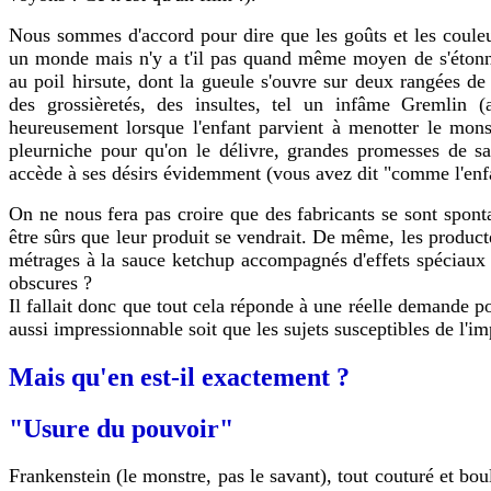
Nous sommes d'accord pour dire que les goûts et les couleurs
un monde mais n'y a t'il pas quand même moyen de s'étonne
au poil hirsute, dont la gueule s'ouvre sur deux rangées de
des grossièretés, des insultes, tel un infâme Gremlin 
heureusement lorsque l'enfant parvient à menotter le mon
pleurniche pour qu'on le délivre, grandes promesses de sa
accède à ses désirs évidemment (vous avez dit "comme l'enfa
On ne nous fera pas croire que des fabricants se sont sponta
être sûrs que leur produit se vendrait. De même, les produc
métrages à la sauce ketchup accompagnés d'effets spéciaux ter
obscures ?
Il fallait donc que tout cela réponde à une réelle demande pour
aussi impressionnable soit que les sujets susceptibles de l'i
Mais qu'en est-il exactement ?
"Usure du pouvoir"
Frankenstein (le monstre, pas le savant), tout couturé et boul