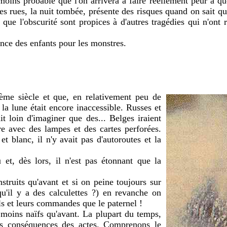
oins probable que l'on arrivera à faire réellement peur à que
des rues, la nuit tombée, présente des risques quand on sait q
 que l'obscurité sont propices à d'autres tragédies qui n'ont r
rance des enfants pour les monstres.
me siècle et que, en relativement peu de
 la lune était encore inaccessible. Russes et
t loin d'imaginer que des... Belges iraient
re avec des lampes et des cartes perforées.
et blanc, il n'y avait pas d'autoroutes et la
et, dès lors, il n'est pas étonnant que la
struits qu'avant et si on peine toujours sur
qu'il y a des calculettes ?) en revanche on
els et leurs commandes que le paternel !
i moins naïfs qu'avant. La plupart du temps,
 les conséquences des actes. Comprenons le