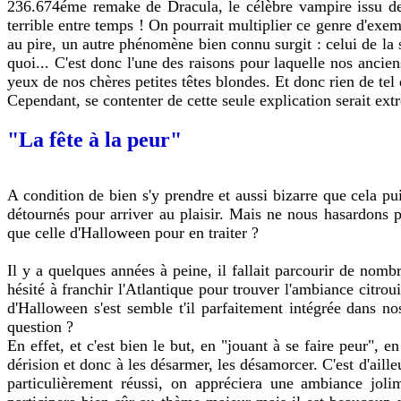
236.674éme remake de Dracula, le célèbre vampire issu de 
terrible entre temps ! On pourrait multiplier ce genre d'exe
au pire, un autre phénomène bien connu surgit : celui de la su
quoi... C'est donc l'une des raisons pour laquelle nos anc
yeux de nos chères petites têtes blondes. Et donc rien de tel 
Cependant, se contenter de cette seule explication serait ex
"La fête à la peur"
A condition de bien s'y prendre et aussi bizarre que cela puis
détournés pour arriver au plaisir. Mais ne nous hasardons pas
que celle d'Halloween pour en traiter ?
Il y a quelques années à peine, il fallait parcourir de nomb
hésité à franchir l'Atlantique pour trouver l'ambiance citroui
d'Halloween s'est semble t'il parfaitement intégrée dans no
question ?
En effet, et c'est bien le but, en "jouant à se faire peur", e
dérision et donc à les désarmer, les désamorcer. C'est d'ail
particulièrement réussi, on appréciera une ambiance jolim