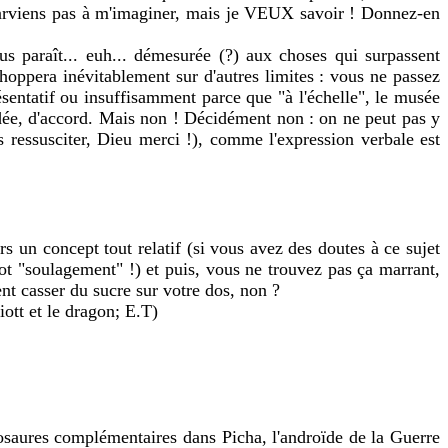
e parviens pas à m'imaginer, mais je VEUX savoir ! Donnez-en
us paraît... euh... démesurée (?) aux choses qui surpassent
oppera inévitablement sur d'autres limites : vous ne passez
sentatif ou insuffisamment parce que "à l'échelle", le musée
 idée, d'accord. Mais non ! Décidément non : on ne peut pas y
s ressusciter, Dieu merci !), comme l'expression verbale est
rs un concept tout relatif (si vous avez des doutes à ce sujet
t "soulagement" !) et puis, vous ne trouvez pas ça marrant,
nt casser du sucre sur votre dos, non ?
iott et le dragon; E.T)
nosaures complémentaires dans Picha, l'androïde de la Guerre