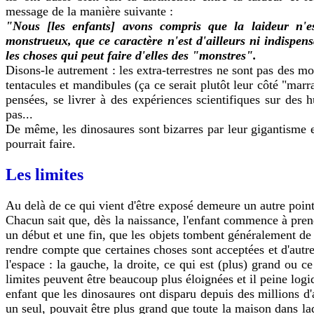
message de la manière suivante :
"Nous [les enfants] avons compris que la laideur n'es
monstrueux, que ce caractère n'est d'ailleurs ni indispensa
les choses qui peut faire d'elles des "monstres".
Disons-le autrement : les extra-terrestres ne sont pas des m
tentacules et mandibules (ça ce serait plutôt leur côté "marr
pensées, se livrer à des expériences scientifiques sur des 
pas...
De même, les dinosaures sont bizarres par leur gigantisme e
pourrait faire.
Les limites
Au delà de ce qui vient d'être exposé demeure un autre point q
Chacun sait que, dès la naissance, l'enfant commence à pre
un début et une fin, que les objets tombent généralement de ha
rendre compte que certaines choses sont acceptées et d'autres
l'espace : la gauche, la droite, ce qui est (plus) grand ou c
limites peuvent être beaucoup plus éloignées et il peine log
enfant que les dinosaures ont disparu depuis des millions d
un seul, pouvait être plus grand que toute la maison dans la