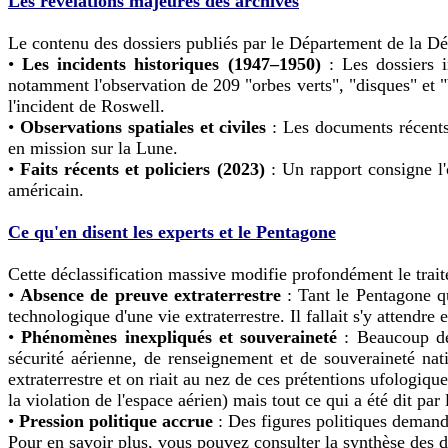
Les révélations majeures des archives
Le contenu des dossiers publiés par le Département de la Dé
•
Les incidents historiques (1947–1950)
: Les dossiers i
notamment l'observation de 209 "orbes verts", "disques" et "b
l'incident de Roswell.
•
Observations spatiales et civiles
: Les documents récents 
en mission sur la Lune.
•
Faits récents et policiers (2023)
: Un rapport consigne l
américain.
Ce qu'en disent les experts et le Pentagone
Cette déclassification massive modifie profondément le traite
•
Absence de preuve extraterrestre
: Tant le Pentagone q
technologique d'une vie extraterrestre. Il fallait s'y attendre 
•
Phénomènes inexpliqués et souveraineté
: Beaucoup de 
sécurité aérienne, de renseignement et de souveraineté nati
extraterrestre et on riait au nez de ces prétentions ufolog
la violation de l'espace aérien) mais tout ce qui a été dit p
•
Pression politique accrue
: Des figures politiques demanden
Pour en savoir plus, vous pouvez consulter la synthèse des 