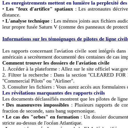
Les enregistrements mettent en lumière la perplexité de
•
Les "feux d'artifice" spatiaux
: Les astronautes décrive
distance.
•
L'analyse technique
: Les mémos joints aux fichiers audio
leur propre fusée Saturn V (comme des panneaux de protect
Informations sur les témoignages de pilotes de ligne civ
Les rapports concernant l'aviation civile sont intégrés d
américain a secrètement documenté des centaines de cas im
Comment trouver les dossiers de l'aviation civile
1. Accéder à la plateforme : Allez sur le site officiel war.gov
2. Filtrer la recherche : Dans la section "CLEARED FOR 
"Commercial Pilots" ou "Airliner".
3. Consulter les fichiers : Vous aurez accès aux formulaires
Les révélations marquantes des rapports civils
Les documents déclassifiés montrent que les pilotes de ligne 
•
Des manœuvres impossibles
: Plusieurs rapports de co
fraction de seconde, sans bang supersonique.
•
Le cas des "orbes" en formation
: Un dossier documente
stricte au-dessus de l'océan Atlantique.