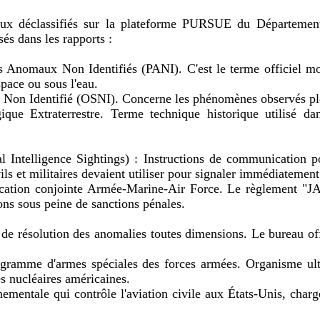
aux déclassifiés sur la plateforme PURSUE du Département 
és dans les rapports :
nomaux Non Identifiés (PANI). C'est le terme officiel mo
space ou sous l'eau.
Non Identifié (OSNI). Concerne les phénomènes observés plon
ogique Extraterrestre. Terme technique historique utilisé 
 Intelligence Sightings) : Instructions de communication po
vils et militaires devaient utiliser pour signaler immédiateme
ation conjointe Armée-Marine-Air Force. Le règlement "JAN
ons sous peine de sanctions pénales.
résolution des anomalies toutes dimensions. Le bureau offic
mme d'armes spéciales des forces armées. Organisme ultra-
es nucléaires américaines.
mentale qui contrôle l'aviation civile aux États-Unis, chargée