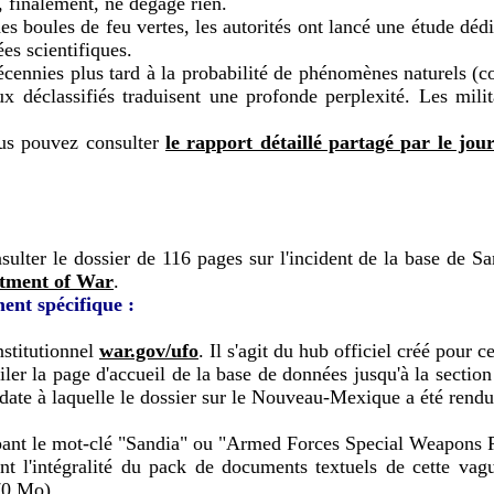
 finalement, ne dégage rien.
des boules de feu vertes, les autorités ont lancé une étude dé
es scientifiques.
écennies plus tard à la probabilité de phénomènes naturels (c
aux déclassifiés traduisent une profonde perplexité. Les mili
ous pouvez consulter
le rapport détaillé partagé par le jo
ulter le dossier de 116 pages sur l'incident de la base de Sa
rtment of War
.
ent spécifique :
nstitutionnel
war.gov/ufo
. Il s'agit du hub officiel créé pour c
iler la page d'accueil de la base de données jusqu'à la section
date à laquelle le dossier sur le Nouveau-Mexique a été rendu
 tapant le mot-clé "Sandia" ou "Armed Forces Special Weapons
nt l'intégralité du pack de documents textuels de cette v
70 Mo).