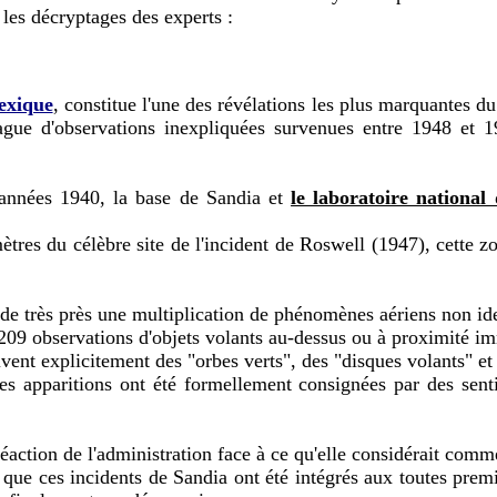
 les décryptages des experts :
exique
, constitue l'une des révélations les plus marquantes d
ue d'observations inexpliquées survenues entre 1948 et 195
années 1940, la base de Sandia et
le laboratoire nationa
ètres du célèbre site de l'incident de Roswell (1947), cette zo
t de très près une multiplication de phénomènes aériens non ide
de 209 observations d'objets volants au-dessus ou à proximité i
vent explicitement des "orbes verts", des "disques volants" et
s apparitions ont été formellement consignées par des sentine
ction de l'administration face à ce qu'elle considérait comme
ue ces incidents de Sandia ont été intégrés aux toutes premiè