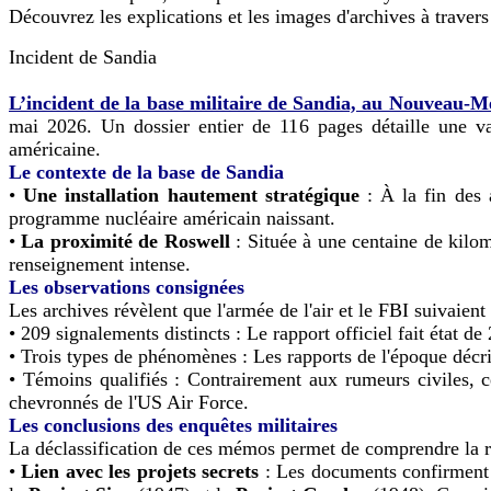
Découvrez les explications et les images d'archives à travers
Incident de Sandia
L’incident de la base militaire de Sandia, au Nouveau-M
mai 2026. Un dossier entier de 116 pages détaille une vag
américaine.
Le contexte de la base de Sandia
•
Une installation hautement stratégique
: À la fin des 
programme nucléaire américain naissant.
•
La proximité de Roswell
: Située à une centaine de kilom
renseignement intense.
Les observations consignées
Les archives révèlent que l'armée de l'air et le FBI suivaien
• 209 signalements distincts : Le rapport officiel fait état 
• Trois types de phénomènes : Les rapports de l'époque décri
• Témoins qualifiés : Contrairement aux rumeurs civiles, ce
chevronnés de l'US Air Force.
Les conclusions des enquêtes militaires
La déclassification de ces mémos permet de comprendre la réa
•
Lien avec les projets secrets
: Les documents confirment q