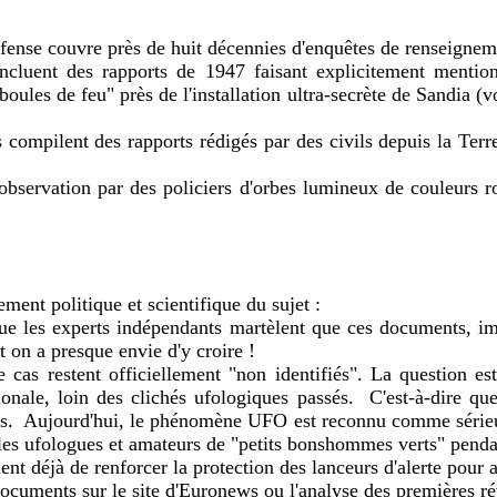
fense couvre près de huit décennies d'enquêtes de renseignem
ncluent des rapports de 1947 faisant explicitement mentio
oules de feu" près de l'installation ultra-secrète de Sandia (v
compilent des rapports rédigés par des civils depuis la Terr
'observation par des policiers d'orbes lumineux de couleurs 
ment politique et scientifique du sujet :
ue les experts indépendants martèlent que ces documents, im
et on a presque envie d'y croire !
cas restent officiellement "non identifiés". La question e
onale, loin des clichés ufologiques passés. C'est-à-dire que, 
iques. Aujourd'hui, le phénomène UFO est reconnu comme sérieux
ar les ufologues et amateurs de "petits bonshommes verts" penda
t déjà de renforcer la protection des lanceurs d'alerte pour al
documents sur le site d'Euronews ou l'analyse des premières r