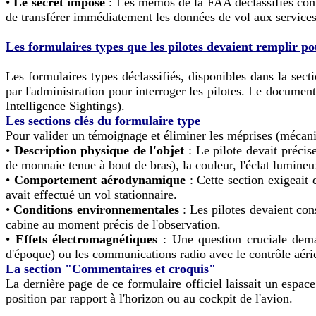
•
Le secret imposé
: Les mémos de la FAA déclassifiés confir
de transférer immédiatement les données de vol aux services
Les formulaires types que les pilotes devaient remplir p
Les formulaires types déclassifiés, disponibles dans la se
par l'administration pour interroger les pilotes. Le docume
Intelligence Sightings).
Les sections clés du formulaire type
Pour valider un témoignage et éliminer les méprises (mécaniq
•
Description physique de l'objet
: Le pilote devait précise
de monnaie tenue à bout de bras), la couleur, l'éclat lumineu
•
Comportement aérodynamique
: Cette section exigeait d
avait effectué un vol stationnaire.
•
Conditions environnementales
: Les pilotes devaient consi
cabine au moment précis de l'observation.
•
Effets électromagnétiques
: Une question cruciale deman
d'époque) ou les communications radio avec le contrôle aéri
La section "Commentaires et croquis"
La dernière page de ce formulaire officiel laissait un esp
position par rapport à l'horizon ou au cockpit de l'avion.