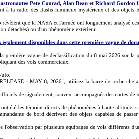
s astronautes Pete Conrad, Alan Bean et Richard Gordon f
nt à la radio des flashs lumineux mystérieux et des objets b
 révèlent que la NASA et l'armée ont longuement analysé ces ba
ion détachés) ou d'un phénomène extérieur.
ils également disponibles dans cette première vague de do
ans la première vague de déclassification du 8 mai 2026 sur 
pliquant des vols commerciaux.
/ufo.
RELEASE - MAY 8, 2026", utilisez la barre de recherche ave
 officiels de signalement, souvent accompagnés des cartes de t
ont été les témoins directs de phénomènes à haute altitude, so
mmandants de bord décrivent des objets capables de passer 
 l'observation par plusieurs équipages de vols différents d