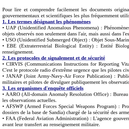
Pour lire et comprendre facilement les documents origin
gouvernementaux et scientifiques les plus fréquemment utilis
1. Les termes désignant les phénomènes
• UAP (Unidentified Anomalous Phenomena) : Phénomènes A
objets observés non seulement dans l'air, mais aussi dans l'e
• USO (Unidentified Submerged Object) : Objet Sous-Marin 
• EBE (Extraterrestrial Biological Entity) : Entité Biol
renseignement.
2. Les protocoles de signalement et de sécurité
• CIRVIS (Communications Instructions for Reporting Vital
C'est le protocole radio d'extrême urgence que les pilotes ci
• JANAP (Joint Army-Navy-Air Force Publication) : Public
militaires et pilotes de divulguer publiquement les observati
3. Les organismes d'enquête officiels
• AARO (All-domain Anomaly Resolution Office) : Bureau de 
les observations actuelles.
• AFSWP (Armed Forces Special Weapons Program) : Progra
dossiers de la base de Sandia) chargé de la sécurité des arm
• FAA (Federal Aviation Administration) : L'agence gouverne
avant leur transfert au renseignement militaire.