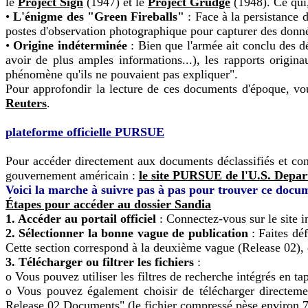
le
Project Sign
(1947) et le
Project Grudge
(1948). Ce qui,
•
L'énigme des "Green Fireballs"
: Face à la persistance 
postes d'observation photographique pour capturer des donné
•
Origine indéterminée
: Bien que l'armée ait conclu des d
avoir de plus amples informations...), les rapports origin
phénomène qu'ils ne pouvaient pas expliquer".
Pour approfondir la lecture de ces documents d'époque, v
Reuters
.
plateforme officielle PURSUE
Pour accéder directement aux documents déclassifiés et cons
gouvernement américain :
le site PURSUE de l'U.S. Depa
Voici la marche à suivre pas à pas pour trouver ce docum
Étapes pour accéder au dossier Sandia
1. Accéder au portail officiel
: Connectez-vous sur le site i
2. Sélectionner la bonne vague de publication
: Faites déf
Cette section correspond à la deuxième vague (Release 02), 
3. Télécharger ou filtrer les fichiers
:
o Vous pouvez utiliser les filtres de recherche intégrés en
o Vous pouvez également choisir de télécharger directeme
Release 02 Documents" (le fichier compressé pèse environ 