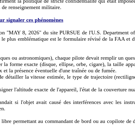
ment la politique de stricte confidentialité qui était imposée
 de renseignement militaire.
our signaler ces phénomènes
ction "MAY 8, 2026" du site PURSUE de l'U.S. Department of W
nt le plus emblématique est le formulaire révisé de la FAA e
ues ou astronomiques), chaque pilote devait remplir un questio
r la forme exacte (disque, ellipse, orbe, cigare), la taille app
x et la présence éventuelle d'une traînée ou de fumée.
e détailler la vitesse estimée, le type de trajectoire (rectiligne
gner l'altitude exacte de l'appareil, l'état de la couverture nu
dait si l'objet avait causé des interférences avec les ins
en.
ace libre permettant au commandant de bord ou au copilote d