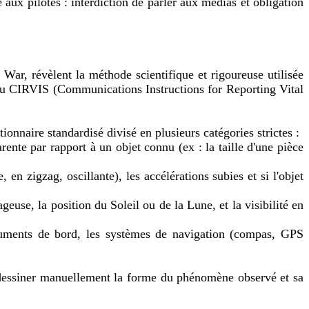
 aux pilotes : interdiction de parler aux médias et obligation
ar, révèlent la méthode scientifique et rigoureuse utilisée
t du CIRVIS (Communications Instructions for Reporting Vital
nnaire standardisé divisé en plusieurs catégories strictes :
arente par rapport à un objet connu (ex : la taille d'une pièce
, en zigzag, oscillante), les accélérations subies et si l'objet
ageuse, la position du Soleil ou de la Lune, et la visibilité en
truments de bord, les systèmes de navigation (compas, GPS
e dessiner manuellement la forme du phénomène observé et sa