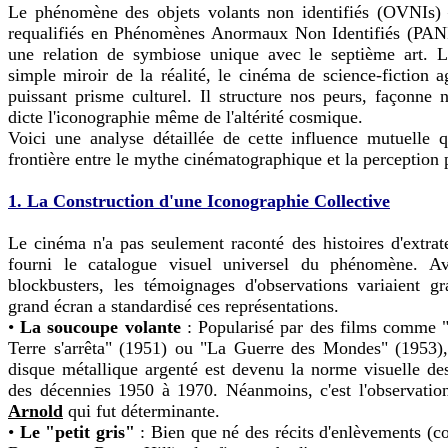
Le phénomène des objets volants non identifiés (OVNIs) 
requalifiés en Phénomènes Anormaux Non Identifiés (PANI)
une relation de symbiose unique avec le septième art. L
simple miroir de la réalité, le cinéma de science-fiction
puissant prisme culturel. Il structure nos peurs, façonne n
dicte l'iconographie même de l'altérité cosmique.
Voici une analyse détaillée de cette influence mutuelle q
frontière entre le mythe cinématographique et la perception 
1. La Construction d'une Iconographie Collective
Le cinéma n'a pas seulement raconté des histoires d'extrater
fourni le catalogue visuel universel du phénomène. Av
blockbusters, les témoignages d'observations variaient g
grand écran a standardisé ces représentations.
•
La soucoupe volante
: Popularisé par des films comme "
Terre s'arrêta" (1951) ou "La Guerre des Mondes" (1953),
disque métallique argenté est devenu la norme visuelle d
des décennies 1950 à 1970. Néanmoins, c'est l'observati
Arnold
qui fut déterminante.
•
Le "petit gris"
: Bien que né des récits d'enlèvements (