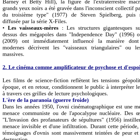
Barney et Betty Hill), la figure de l'extraterrestre mac
grands yeux noirs a été gravée dans l'inconscient collectif 
du troisième type" (1977) de Steven Spielberg, puis 
diffusée par la série X-Files.
•
Les vaisseaux-mères
: Les structures gigantesques s
dessus des mégapoles dans "Independence Day" (1996) ou
(2009) ont immédiatement influencé la manière dont
modernes décrivent les "vaisseaux triangulaires" ou le
massives.
2. Le cinéma comme amplificateur de psychose et d'espo
Les films de science-fiction reflètent les tensions géopoli
époque, et en retour, conditionnent le public à interpréter l
à travers ces grilles de lecture psychologiques.
L'ère de la paranoïa (guerre froide)
Dans les années 1950, l'ovni cinématographique est une m
menace communiste ou de l'apocalypse nucléaire. Des 
"L'Invasion des profanateurs de sépultures" (1956) instillen
menace invisible et d'une infiltration. Durant cette période
témoignages d'ovnis sont massivement teintées de peur et
destruction.