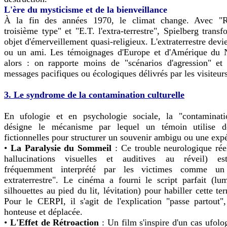
L'ère du mysticisme et de la bienveillance
À la fin des années 1970, le climat change. Avec "R
troisième type" et "E.T. l'extra-terrestre", Spielberg trans
objet d'émerveillement quasi-religieux. L'extraterrestre dev
ou un ami. Les témoignages d'Europe et d'Amérique du 
alors : on rapporte moins de "scénarios d'agression" et
messages pacifiques ou écologiques délivrés par les visiteurs
3. Le syndrome de la contamination culturelle
En ufologie et en psychologie sociale, la "contaminatio
désigne le mécanisme par lequel un témoin utilise de
fictionnelles pour structurer un souvenir ambigu ou une exp
•
La Paralysie du Sommeil
: Ce trouble neurologique rée
hallucinations visuelles et auditives au réveil) est
fréquemment interprété par les victimes comme un
extraterrestre". Le cinéma a fourni le script parfait (lu
silhouettes au pied du lit, lévitation) pour habiller cette te
Pour le CERPI, il s'agit de l'explication "passe partout",
honteuse et déplacée.
•
L'Effet de Rétroaction
: Un film s'inspire d'un cas ufolog