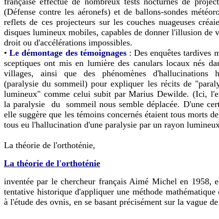
française effectue de nombreux tests nocturnes de proje
(Défense contre les aéronefs) et de ballons-sondes météor
reflets de ces projecteurs sur les couches nuageuses créaie
disques lumineux mobiles, capables de donner l'illusion de v
droit ou d'accélérations impossibles.
•
Le démontage des témoignages
: Des enquêtes tardives 
sceptiques ont mis en lumière des canulars locaux nés da
villages, ainsi que des phénomènes d'hallucinations 
(paralysie du sommeil) pour expliquer les récits de "paral
lumineux" comme celui subit par Marius Dewilde. (Ici, l'e
la paralysie du sommeil nous semble déplacée. D'une cert
elle suggère que les témoins concernés étaient tous morts de
tous eu l'hallucination d'une paralysie par un rayon lumineu
La théorie de l'
orthoténie
,
La théorie de l'orthoténie
inventée par le chercheur français Aimé Michel en 1958, e
tentative historique d'appliquer une méthode mathématique e
à l'étude des ovnis, en se basant précisément sur la vague d