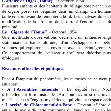
L'affaire de Diges (Yonne)
– 3 octobre 1954
Plusieurs enfants et des habitants du village observent un 
de cigare poser ses béquilles dans un champ. Un humano
taille en sort avant de remonter à bord. Les analyses du sol
modification de la structure de la terre à l'endroit exact de
présumé.
Le "Cigare de l'Yonne"
– Octobre 1954
Une multitude d'observations décrivent un immense engi
stationnant à haute altitude, d'où s'échappent de peti
volantes qui explorent les environs avant de réintégrer le 
Ce comportement de "vaisseau-ruche" sera théorisé plus
ufologues.
Réactions officielles et politiques
Face à l'ampleur du phénomène, les autorités ne peuvent p
situation :
•
À l'Assemblée nationale
: Le député Jean Nocher
officiellement le ministre de l'Air pour savoir si des inves
menées sur ces "engins mystérieux" qui violent l'espace aéri
•
L'arrêté de Châteauneuf-du-Pape
: Devenu célèbre d
entier, le maire de cette commune du Vaucluse, Lucien Je