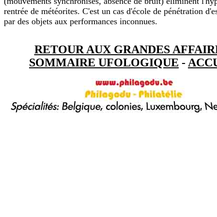
(mouvements synchronisés, absence de bruit) éliminent l'hy
rentrée de météorites. C'est un cas d'école de pénétration d'e
par des objets aux performances inconnues.
RETOUR AUX GRANDES AFFAIR
SOMMAIRE UFOLOGIQUE
-
ACC