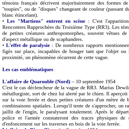
témoins français décrivent majoritairement des formes de
"toupies", ou de "disques" changeant de couleur (passant d
blanc étincelant).
•
Les "Martiens" entrent en scène
: C'est l'apparitio
Rencontres Rapprochées du Troisième Type (RR3). Les témo
de petites créatures anthropomorphes, souvent vêtues de
d'aspect métallique ou de scaphandres.
•
L'effet de paralysie
: De nombreux rapports mentionnen
figés sur place, incapables de bouger tant que l'objet ou l'
proximité, un phénomène récurrent de cette vague.
Les cas emblématiques
L'affaire de Quarouble (Nord)
– 10 septembre 1954
C'est le cas déclencheur de la vague de RR3. Marius Dewil
métallurgiste, sort de chez lui alerté par le chien. Il aperçoi
sur la voie ferrée et deux petites créatures d'un mètre de 
combinaisons spatiales. Lorsqu'il tente de s'approcher, un 
jaillit de l'engin, le paralysant totalement. Après le départ
police et l'armée constateront des traces physiques de c
d'enfoncement sur les traverses en bois de la voie ferrée.