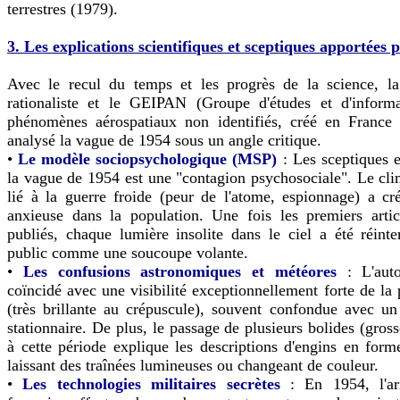
terrestres (1979).
3. Les explications scientifiques et sceptiques apportées 
Avec le recul du temps et les progrès de la science, 
rationaliste et le GEIPAN (Groupe d'études et d'informa
phénomènes aérospatiaux non identifiés, créé en France
analysé la vague de 1954 sous un angle critique.
•
Le modèle sociopsychologique (MSP)
: Les sceptiques 
la vague de 1954 est une "contagion psychosociale". Le cli
lié à la guerre froide (peur de l'atome, espionnage) a cr
anxieuse dans la population. Une fois les premiers artic
publiés, chaque lumière insolite dans le ciel a été réinte
public comme une soucoupe volante.
•
Les confusions astronomiques et météores
: L'aut
coïncidé avec une visibilité exceptionnellement forte de la
(très brillante au crépuscule), souvent confondue avec u
stationnaire. De plus, le passage de plusieurs bolides (gros
à cette période explique les descriptions d'engins en form
laissant des traînées lumineuses ou changeant de couleur.
•
Les technologies militaires secrètes
: En 1954, l'a