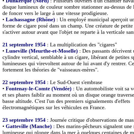
•
Dunkerque (Nord)
: Plusieurs ouvriers d'un chantier nava
disque lumineux de couleur sombre stationner au-dessus de 
de foncer vers le large à une vitesse prodigieuse.
•
Lachassagne (Rhône)
: Un employé municipal aperçoit u
forme de cigare posé dans un champ. Une créature de petite 
s'activer autour avant que l'objet ne reparte à la verticale sa
21 septembre 1954
: La multiplication des "cigares"
•
Luneville (Meurthe-et-Moselle)
: Des passants décrivent
cylindre vertical, semblable à un cigare, libérant de petites 
lumineuses qui virevoltent autour de lui avant d'y rentrer. Ce
fortement les théories de "vaisseaux-mères".
22 septembre 1954
: Le Sud-Ouest s'embrase
•
Fontenay-le-Comte (Vendée)
: Un automobiliste voit sa vo
et ses phares faiblir au moment où un disque orange traverse
basse altitude. C'est l'un des premiers signalements d'effets
électromagnétiques sur les véhicules en France.
23 septembre 1954
: Journée critique d'observations de mas
•
Gatteville (Manche)
: Des marins-pêcheurs signalent une
lumineuse qui plonge dans la mer à quelques centaines de mè