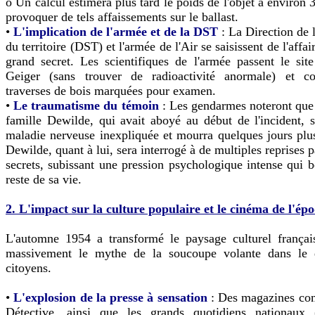
o Un calcul estimera plus tard le poids de l'objet à environ
provoquer de tels affaissements sur le ballast.
•
L'implication de l'armée et de la DST
: La Direction de l
du territoire (DST) et l'armée de l'Air se saisissent de l'affai
grand secret. Les scientifiques de l'armée passent le si
Geiger (sans trouver de radioactivité anormale) et co
traverses de bois marquées pour examen.
•
Le traumatisme du témoin
: Les gendarmes noteront que 
famille Dewilde, qui avait aboyé au début de l'incident, s
maladie nerveuse inexpliquée et mourra quelques jours plu
Dewilde, quant à lui, sera interrogé à de multiples reprises p
secrets, subissant une pression psychologique intense qui b
reste de sa vie.
2. L'impact sur la culture populaire et le cinéma de l'ép
L'automne 1954 a transformé le paysage culturel français
massivement le mythe de la soucoupe volante dans le 
citoyens.
•
L'explosion de la presse à sensation
: Des magazines co
Détective, ainsi que les grands quotidiens nationaux (