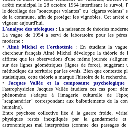
arrêté municipal le 28 octobre 1954 interdisant le survol, l'
le décollage des "soucoupes volantes" ou "cigares volants" su
de la commune, afin de protéger les vignobles. Cet arrêté e
vigueur aujourd'hui.
L'analyse des ufologues
: La naissance de théories modern
La vague de 1954 a servi de laboratoire pour les pères 
moderne :
•
Aimé Michel et l'orthoténie
: En étudiant la vague
chercheur français Aimé Michel développe la théorie de l'
affirme que les observations d'une même journée s'alignen
sur des lignes géométriques (lignes de force), suggérant 
méthodique du territoire par les ovnis. Bien que contestée pl
statistiques, cette théorie a marqué l'histoire de la recherche.
•
Jacques Vallée et la composante psychologique
:
l'astrophysicien Jacques Vallée étudiera ces cas pour dé
phénomène s'adapte à l'imagerie culturelle de l'épo
"scaphandrier" correspondant aux balbutiements de la con
humaine).
Entre psychose collective liée à la guerre froide, vérit
physiques restés inexpliqués par la gendarmerie et 
astronomiques mal interprétées (comme des passages de 