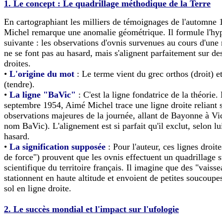
1. Le concept : Le quadrillage méthodique de la Terre
En cartographiant les milliers de témoignages de l'automne
Michel remarque une anomalie géométrique. Il formule l'hy
suivante : les observations d'ovnis survenues au cours d'un
ne se font pas au hasard, mais s'alignent parfaitement sur de
droites.
•
L'origine du mot
: Le terme vient du grec orthos (droit) et
(tendre).
•
La ligne "BaVic"
: C'est la ligne fondatrice de la théorie.
septembre 1954, Aimé Michel trace une ligne droite reliant 
observations majeures de la journée, allant de Bayonne à Vi
nom BaVic). L'alignement est si parfait qu'il exclut, selon lu
hasard.
•
La signification supposée
: Pour l'auteur, ces lignes droit
de force") prouvent que les ovnis effectuent un quadrillage s
scientifique du territoire français. Il imagine que des "vais
stationnent en haute altitude et envoient de petites soucoupe
sol en ligne droite.
2. Le succès mondial et l'impact sur l'ufologie