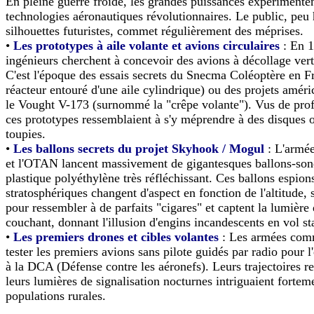
En pleine guerre froide, les grandes puissances expérimente
technologies aéronautiques révolutionnaires. Le public, peu 
silhouettes futuristes, commet régulièrement des méprises.
•
Les prototypes à aile volante et avions circulaires
: En 1
ingénieurs cherchent à concevoir des avions à décollage ve
C'est l'époque des essais secrets du Snecma Coléoptère en F
réacteur entouré d'une aile cylindrique) ou des projets amé
le Vought V-173 (surnommé la "crêpe volante"). Vus de profi
ces prototypes ressemblaient à s'y méprendre à des disques 
toupies.
•
Les ballons secrets du projet Skyhook / Mogul
: L'armée
et l'OTAN lancent massivement de gigantesques ballons-son
plastique polyéthylène très réfléchissant. Ces ballons espion
stratosphériques changent d'aspect en fonction de l'altitude, 
pour ressembler à de parfaits "cigares" et captent la lumière 
couchant, donnant l'illusion d'engins incandescents en vol st
•
Les premiers drones et cibles volantes
: Les armées com
tester les premiers avions sans pilote guidés par radio pour 
à la DCA (Défense contre les aéronefs). Leurs trajectoires re
leurs lumières de signalisation nocturnes intriguaient fortem
populations rurales.