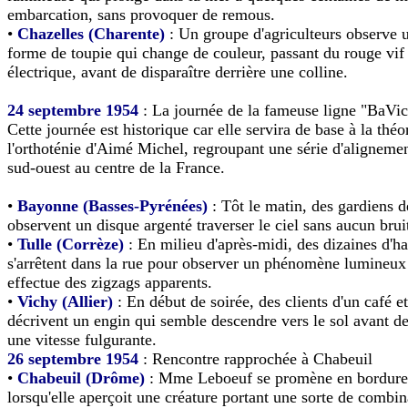
embarcation, sans provoquer de remous.
•
Chazelles (Charente)
: Un groupe d'agriculteurs observe u
forme de toupie qui change de couleur, passant du rouge vif
électrique, avant de disparaître derrière une colline.
24 septembre 1954
: La journée de la fameuse ligne "BaVic
Cette journée est historique car elle servira de base à la théo
l'orthoténie d'Aimé Michel, regroupant une série d'alignemen
sud-ouest au centre de la France.
•
Bayonne (Basses-Pyrénées)
: Tôt le matin, des gardiens d
observent un disque argenté traverser le ciel sans aucun brui
•
Tulle (Corrèze)
: En milieu d'après-midi, des dizaines d'ha
s'arrêtent dans la rue pour observer un phénomène lumineux
effectue des zigzags apparents.
•
Vichy (Allier)
: En début de soirée, des clients d'un café e
décrivent un engin qui semble descendre vers le sol avant d
une vitesse fulgurante.
26 septembre 1954
: Rencontre rapprochée à Chabeuil
•
Chabeuil (Drôme)
: Mme Leboeuf se promène en bordure 
lorsqu'elle aperçoit une créature portant une sorte de combi