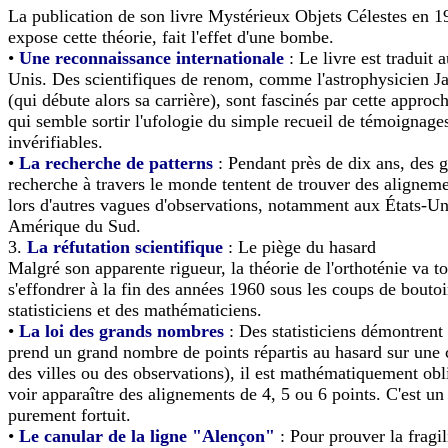
La publication de son livre Mystérieux Objets Célestes en 19
expose cette théorie, fait l'effet d'une bombe.
•
Une reconnaissance internationale
: Le livre est traduit 
Unis. Des scientifiques de renom, comme l'astrophysicien J
(qui débute alors sa carrière), sont fascinés par cette approc
qui semble sortir l'ufologie du simple recueil de témoignage
invérifiables.
•
La recherche de patterns
: Pendant près de dix ans, des 
recherche à travers le monde tentent de trouver des aligneme
lors d'autres vagues d'observations, notamment aux États-Un
Amérique du Sud.
3.
La réfutation scientifique
: Le piège du hasard
Malgré son apparente rigueur, la théorie de l'orthoténie va t
s'effondrer à la fin des années 1960 sous les coups de boutoi
statisticiens et des mathématiciens.
•
La loi des grands nombres
: Des statisticiens démontrent 
prend un grand nombre de points répartis au hasard sur une
des villes ou des observations), il est mathématiquement obl
voir apparaître des alignements de 4, 5 ou 6 points. C'est 
purement fortuit.
•
Le canular de la ligne "Alençon"
: Pour prouver la fragil