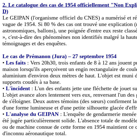
2. Le catalogue des cas de 1954 officiellement "Non Exp
D)
Le GEIPAN (l'organisme officiel du CNES) a numérisé et ré
vague de 1954. Si 80 % des cas ont trouvé une explication 
astronomiques, ballons), une poignée d'entre eux reste clas
», c'est-à-dire des phénomènes non identifiés malgré la haute
témoignages et des enquêtes.
Le cas de Prémanon (Jura) – 27 septembre 1954
•
Les faits
: Vers 20h30, trois enfants de 8 à 12 ans jouent p
maison lorsqu'ils aperçoivent un engin rectangulaire de coul
aluminium d'environ deux mètres de haut. L'objet est muni 
supports coudés à sa base.
•
L'incident
: L'un des enfants jette une fléchette de jouet su
L'objet avance alors lentement vers eux, renversant l'un des
de s'éloigner. Deux autres témoins (des sœurs) confirment l
d'une forme lumineuse et d'une petite silhouette glacée d'effr
•
L'analyse du GEIPAN
: L'enquête de gendarmerie menée 
été jugée particulièrement solide. L'absence totale de modèle
ou de machine connue de cette forme en 1954 maintient ce 
d'inconnu aéronautique total.