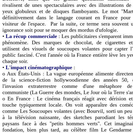
rivalisent de unes spectaculaires avec des illustrations de
yeux globuleux et de disques flamboyants. Le mot "Martie
définitivement dans le langage courant en France pour 
visiteur de l'espace. Par la suite, ce terme sera souvent ut
ignorance soit pour se moquer des mordus d'ufologie.
•
La récup commerciale
: Les publicitaires s'emparent im
phénomène. Des marques de chocolat, de cigarettes et
utilisent des visuels de soucoupes volantes pour capter l'
public fasciné. C'est l'année où la France entière lève les ye
chaque soir.
•
L'impact cinématographique
:
o Aux États-Unis : La vague européenne alimente directem
de la science-fiction hollywoodienne des années 50, 
l'invasion extraterrestre comme d'une métaphore 
communiste (La Guerre des mondes, Le Jour où la Terre s'ar
o En France : Le cinéma français réagit avec dérision e
touche typiquement locale. On voit apparaître des comédi
comme Les Soucoupes volantes (avec Bourvil, sorti un peu 
à la télévision naissante, des sketches parodiant les t
paysans face à des "petits hommes verts". Cet imaginai
fondation, bien plus tard, au célèbre film Le Gendarme 