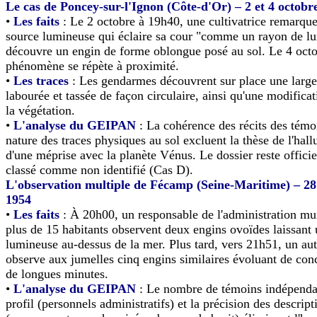
Le cas de Poncey-sur-l'Ignon (Côte-d'Or) – 2 et 4 octobr
•
Les faits
: Le 2 octobre à 19h40, une cultivatrice remarque
source lumineuse qui éclaire sa cour "comme un rayon de lu
découvre un engin de forme oblongue posé au sol. Le 4 octo
phénomène se répète à proximité.
•
Les traces
: Les gendarmes découvrent sur place une large
labourée et tassée de façon circulaire, ainsi qu'une modificat
la végétation.
•
L'analyse du GEIPAN
: La cohérence des récits des témoi
nature des traces physiques au sol excluent la thèse de l'hall
d'une méprise avec la planète Vénus. Le dossier reste offici
classé comme non identifié (Cas D).
L'observation multiple de Fécamp (Seine-Maritime) – 2
1954
•
Les faits
: À 20h00, un responsable de l'administration mun
plus de 15 habitants observent deux engins ovoïdes laissant 
lumineuse au-dessus de la mer. Plus tard, vers 21h51, un au
observe aux jumelles cinq engins similaires évoluant de con
de longues minutes.
•
L'analyse du GEIPAN
: Le nombre de témoins indépendan
profil (personnels administratifs) et la précision des descript