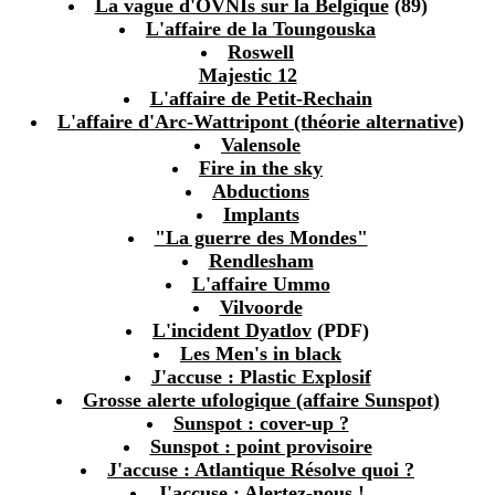
La vague d'OVNIs sur la Belgique
(89)
L'affaire de la Toungouska
Roswell
Majestic 12
L'affaire de Petit-Rechain
L'affaire d'Arc-Wattripont (théorie alternative)
Valensole
Fire in the sky
Abductions
Implants
"La guerre des Mondes"
Rendlesham
L'affaire Ummo
Vilvoorde
L'incident Dyatlov
(PDF)
Les Men's in black
J'accuse : Plastic Explosif
Grosse alerte ufologique (affaire Sunspot)
Sunspot : cover-up ?
Sunspot : point provisoire
J'accuse : Atlantique Résolve quoi ?
J'accuse : Alertez-nous !