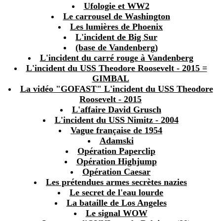
Ufologie et WW2
Le carrousel de Washington
Les lumières de Phoenix
L'incident de Big Sur
(base de Vandenberg)
L'incident du carré rouge à Vandenberg
L'incident du USS Theodore Roosevelt - 2015 =
GIMBAL
La vidéo "GOFAST" L'incident du USS Theodore
Roosevelt - 2015
L'affaire David Grusch
L'incident du USS Nimitz - 2004
Vague française de 1954
Adamski
Opération Paperclip
Opération Highjump
Opération Caesar
Les prétendues armes secrètes nazies
Le secret de l'eau lourde
La bataille de Los Angeles
Le signal WOW