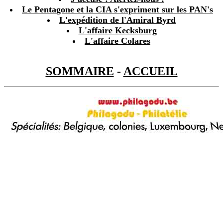
Le Pentagone et la CIA s'expriment sur les PAN's
L'expédition de l'Amiral Byrd
L'affaire Kecksburg
L'affaire Colares
SOMMAIRE
-
ACCUEIL