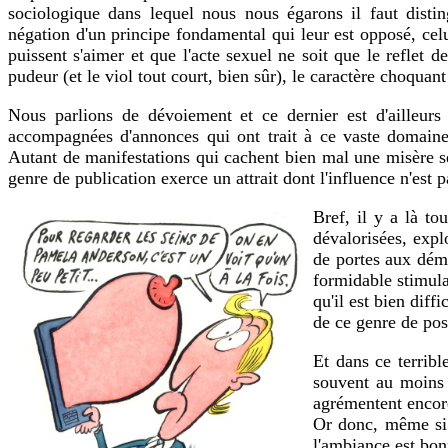
sociologique dans lequel nous nous égarons il faut distin
négation d'un principe fondamental qui leur est opposé, cel
puissent s'aimer et que l'acte sexuel ne soit que le reflet d
pudeur (et le viol tout court, bien sûr), le caractère choquan
Nous parlions de dévoiement et ce dernier est d'ailleur
accompagnées d'annonces qui ont trait à ce vaste domaine :
Autant de manifestations qui cachent bien mal une misère sex
genre de publication exerce un attrait dont l'influence n'est 
Bref, il y a là to
dévalorisées, expl
de portes aux démo
formidable stimula
qu'il est bien diff
de ce genre de pos
Et dans ce terribl
souvent au moins 
agrémentent encore 
Or donc, même si 
l'ambiance est bo