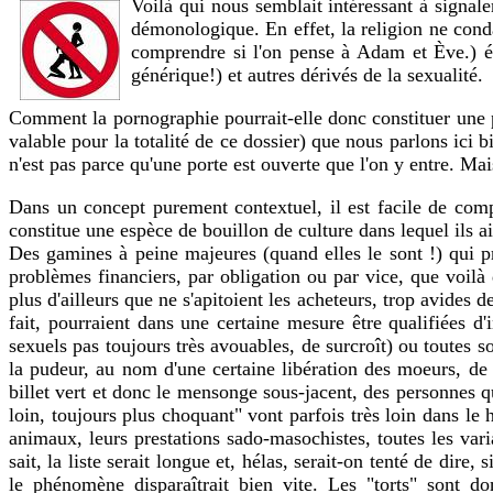
Voilà qui nous semblait intéressant à signale
démonologique. En effet, la religion ne conda
comprendre si l'on pense à Adam et Ève.) éro
générique!) et autres dérivés de la sexualité.
Comment la pornographie pourrait-elle donc constituer une p
valable pour la totalité de ce dossier) que nous parlons ici 
n'est pas parce qu'une porte est ouverte que l'on y entre. Mai
Dans un concept purement contextuel, il est facile de comp
constitue une espèce de bouillon de culture dans lequel ils ai
Des gamines à peine majeures (quand elles le sont !) qui p
problèmes financiers, par obligation ou par vice, que voilà 
plus d'ailleurs que ne s'apitoient les acheteurs, trop avides de
fait, pourraient dans une certaine mesure être qualifiées d
sexuels pas toujours très avouables, de surcroît) ou toutes s
la pudeur, au nom d'une certaine libération des moeurs, de l'
billet vert et donc le mensonge sous-jacent, des personnes qu
loin, toujours plus choquant" vont parfois très loin dans le 
animaux, leurs prestations sado-masochistes, toutes les vari
sait, la liste serait longue et, hélas, serait-on tenté de dire,
le phénomène disparaîtrait bien vite. Les "torts" sont 