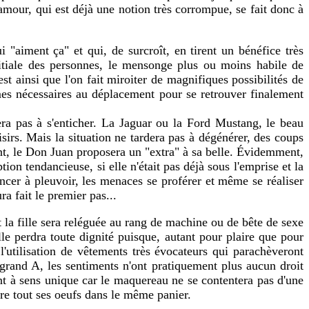
amour, qui est déjà une notion très corrompue, se fait donc à
i "aiment ça" et qui, de surcroît, en tirent un bénéfice très
nitiale des personnes, le mensonge plus ou moins habile de
est ainsi que l'on fait miroiter de magnifiques possibilités de
mmes nécessaires au déplacement pour se retrouver finalement
ra pas à s'enticher. La Jaguar ou la Ford Mustang, le beau
isirs. Mais la situation ne tardera pas à dégénérer, des coups
ment, le Don Juan proposera un "extra" à sa belle. Évidemment,
ption tendancieuse, si elle n'était pas déjà sous l'emprise et la
ncer à pleuvoir, les menaces se proférer et même se réaliser
a fait le premier pas...
t la fille sera reléguée au rang de machine ou de bête de sexe
lle perdra toute dignité puisque, autant pour plaire que pour
l'utilisation de vêtements très évocateurs qui parachèveront
 grand A, les sentiments n'ont pratiquement plus aucun droit
ment à sens unique car le maquereau ne se contentera pas d'une
ttre tout ses oeufs dans le même panier.