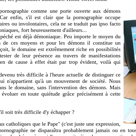
 pornographie comme une porte ouverte aux démons
Car enfin, s'il est clair que la pornographie occupe
res ou involontaires, cela ne se traduit pas ipso facto
niaques, fort heureusement d'ailleurs...
 le péché est déjà démoniaque. Peu importe le moyen du
'un de ces moyens et pour les démons il constitue un
çoit, le domaine est extrêmement riche en possibilités
tester de leur présence au travers de manifestations
ien de cause à effet était par trop évident, voilà qui
evenu très difficile à l'heure actuelle de distinguer ce
qui n'appartient qu'à un mouvement de société. Nous
dans le domaine, sans l'intervention des démons. Mais
 évoluer en toute quiétude grâce précisément à cette
l soit très difficile d'y échapper ?
us catholiques que le Pape" (c'est juste une expression,
 pornographie ne disparaîtra probablement jamais ou en tou