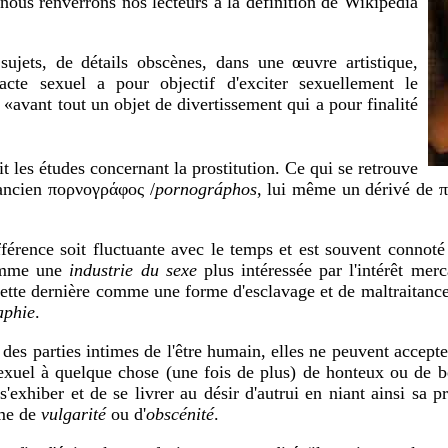
 nous renverrons nos lecteurs à la définition de Wikipédia
sujets, de détails obscènes, dans une œuvre artistique,
'acte sexuel a pour objectif d'exciter sexuellement le
e
«avant tout un objet de divertissement qui a pour finalité
t les études concernant la prostitution. Ce qui se retrouve
 ancien πορνογράφος /
pornográphos
, lui même un dérivé de
π
fférence soit fluctuante avec le temps et est souvent connot
comme une
industrie du sexe
plus intéressée par l'intérêt merc
cette dernière comme une forme d'esclavage et de maltraitance 
aphie
.
es parties intimes de l'être humain, elles ne peuvent accepter 
e sexuel à quelque chose (une fois de plus) de honteux ou de 
e s'exhiber et de se livrer au désir d'autrui en niant ainsi s
yme de
vulgarité
ou d'
obscénité
.