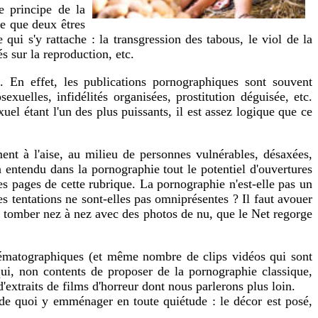
e principe de la
le que deux êtres
 qui s'y rattache : la transgression des tabous, le viol de la
s sur la reproduction, etc.
 En effet, les publications pornographiques sont souvent
uelles, infidélités organisées, prostitution déguisée, etc.
el étant l'un des plus puissants, il est assez logique que ce
ment à l'aise, au milieu de personnes vulnérables, désaxées,
n entendu dans la pornographie tout le potentiel d'ouvertures
s pages de cette rubrique. La pornographie n'est-elle pas un
es tentations ne sont-elles pas omniprésentes ? Il faut avouer
sans tomber nez à nez avec des photos de nu, que le Net regorge
 cinématographiques (et même nombre de clips vidéos qui sont
ui, non contents de proposer de la pornographie classique,
'extraits de films d'horreur dont nous parlerons plus loin.
de quoi y emménager en toute quiétude : le décor est posé,