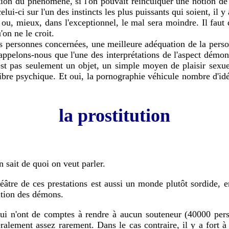
sation du phénomène, si l'on pouvait réinculquer une notion de
celui-ci sur l'un des instincts les plus puissants qui soient, i
ou, mieux, dans l'exceptionnel, le mal sera moindre. Il faut 
on ne le croit.
es personnes concernées, une meilleure adéquation de la person
rappelons-nous que l'une des interprétations de l'aspect démon
'est pas seulement un objet, un simple moyen de plaisir sexue
ibre psychique. Et oui, la pornographie véhicule nombre d'id
la prostitution
 sait de quoi on veut parler.
éâtre de ces prestations est aussi un monde plutôt sordide, 
ution des démons.
 qui n'ont de comptes à rendre à aucun souteneur (40000 pers
alement assez rarement. Dans le cas contraire, il y a fort à p