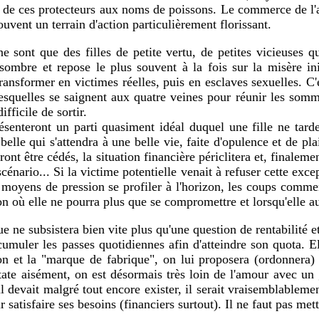
es" de ces protecteurs aux noms de poissons. Le commerce de l'
rouvent un terrain d'action particulièrement florissant.
ne sont que des filles de petite vertu, de petites vicieuses qu
 sombre et repose le plus souvent à la fois sur la misère i
transformer en victimes réelles, puis en esclaves sexuelles. C'
 lesquelles se saignent aux quatre veines pour réunir les so
fficile de sortir.
senteront un parti quasiment idéal duquel une fille ne tarde
belle qui s'attendra à une belle vie, faite d'opulence et de pla
ront être cédés, la situation financière périclitera et, finale
 scénario... Si la victime potentielle venait à refuser cette exce
s moyens de pression se profiler à l'horizon, les coups comme
on où elle ne pourra plus que se compromettre et lorsqu'elle aur
e ne subsistera bien vite plus qu'une question de rentabilité e
cumuler les passes quotidiennes afin d'atteindre son quota. E
ion et la "marque de fabrique", on lui proposera (ordonnera) 
state aisément, on est désormais très loin de l'amour avec un
'il devait malgré tout encore exister, il serait vraisemblable
r satisfaire ses besoins (financiers surtout). Il ne faut pas me