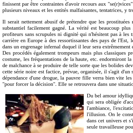
finissent par être contraintes d'avoir recours aux "se(r)vic
plusieurs niveaux et les entités malfaisantes, tentatrices, y t
Il serait nettement abusif de prétendre que les prostituées 
substantiel facilement gagné. La vérité est beaucoup plus
profiteurs sans scrupules ni dignité qui n'hésitent pas à les 
carrière en Europe à des ressortissantes des pays de l'Est,
dans un engrenage infernal duquel il leur sera extrêmement di
Des procédés également trompeurs mais plus classiques pré
costume, les fréquentations de la haute, etc. endormiront la 
de malchance à se produire de telle sorte que les bolides dev
cette série noire est factice, prévue, organisée, il s'agit d'un
dépendance d'une drogue, la pauvre fille verra bien vite le
"pour forcer la décision". Elle se retrouvera dans une situati
Du bel amour idylliqu
qui sera obligée d'ac
l'ambiance, l'excitat
l'illusion. On le con
dans cet univers et s
seule travailleuse pou