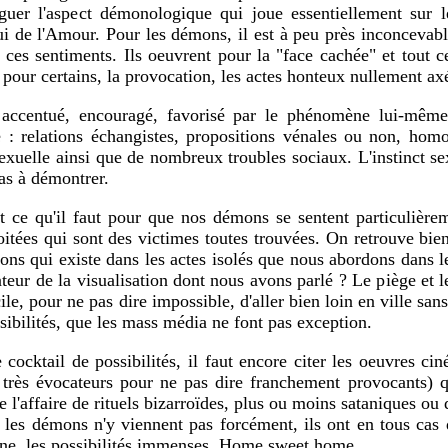
guer l'aspect démonologique qui joue essentiellement sur l
ui de l'Amour. Pour les démons, il est à peu près inconcevab
e ces sentiments. Ils oeuvrent pour la "face cachée" et tout ce
t pour certains, la provocation, les actes honteux nullement axé
s accentué, encouragé, favorisé par le phénomène lui-même.
 relations échangistes, propositions vénales ou non, homosex
uelle ainsi que de nombreux troubles sociaux. L'instinct sexu
pas à démontrer.
ut ce qu'il faut pour que nos démons se sentent particulière
oitées qui sont des victimes toutes trouvées. On retrouve bie
ns qui existe dans les actes isolés que nous abordons dans le
teur de la visualisation dont nous avons parlé ? Le piège et l
icile, pour ne pas dire impossible, d'aller bien loin en ville 
sibilités, que les mass média ne font pas exception.
e cocktail de possibilités, il faut encore citer les oeuvres
très évocateurs pour ne pas dire franchement provocants) q
l'affaire de rituels bizarroïdes, plus ou moins sataniques ou d
les démons n'y viennent pas forcément, ils ont en tous cas 
nne, les possibilités immenses. Home sweet home