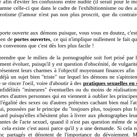
r afin d'éviter les confusions entre nudité (il serait pour le
mne celle-ci que dans le cadre de l'exhibitionnisme ou des att
tisme (l'amour n'est pas non plus proscrit, que du contraire
orte ouverte aux démons puisque, vous vous en doutez, c'est ce
bien de
portes ouvertes
, ce qui n'implique nullement le fait q
s convenons que c'est dès lors plus facile !
rendre que le milieu de la pornographie soit fort prisé par 
ment évoluer, puisqu'il y est question d'obscénité, de vulgarit
résentent leurs charmes à l'objectif moyennant finances afin
déjà un sujet bien "triste" sur lequel les démons ne s'apitoie
 se rincer l'oeil, voire d'aboutir à des
pratiques sexuelles en 
'infidélités "mineures" éventuelles ou du moins de réalisati
ortes d'autres personnes qui en viennent à oublier les principe
égalité des sexes ou d'autres prétextes cachant bien mal l'att
i, poussées par le principe du "toujours plus, toujours plus fo
hard puisqu'elles n'hésitent plus à livrer aux photographes leu
antes de l'acte sexuel, quand il n'est pas question même de s
 si cela existe c'est aussi parce qu'il y a une demande. Si cela 
donc partagés et dénotent de l'importance du dévoiement.