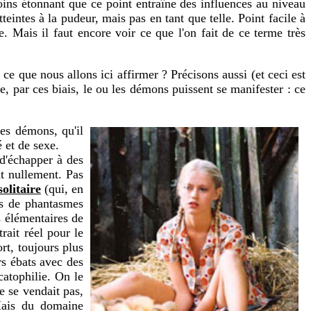
 moins étonnant que ce point entraîne des influences au niveau
eintes à la pudeur, mais pas en tant que telle. Point facile à
. Mais il faut encore voir ce que l'on fait de ce terme très
 que nous allons ici affirmer ? Précisons aussi (et ceci est
ue, par ces biais, le ou les démons puissent se manifester : ce
les démons, qu'il
é et de sexe.
 d'échapper à des
nt nullement. Pas
solitaire
(qui, en
ons de phantasmes
s élémentaires de
rait réel pour le
rt, toujours plus
rs ébats avec des
catophilie. On le
ne se vendait pas,
 Mais du domaine