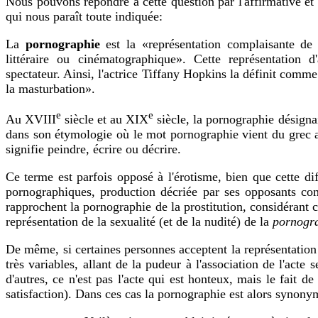
Nous pouvons répondre à cette question par l'affirmative et
qui nous paraît toute indiquée:
La
pornographie
est la
«représentation complaisante de 
littéraire ou cinématographique»
. Cette représentation d
spectateur. Ainsi, l'actrice Tiffany Hopkins la définit comm
la masturbation»
.
e
e
Au
XVIII
siècle et au
XIX
siècle, la pornographie désignai
dans son étymologie où le mot pornographie vient du grec
signifie peindre, écrire ou décrire.
Ce terme est parfois opposé à l'érotisme, bien que cette di
pornographiques, production décriée par ses opposants 
rapprochent la pornographie de la prostitution, considérant 
représentation de la sexualité (et de la nudité) de la
pornogr
De même, si certaines personnes acceptent la représentation d
très variables, allant de la pudeur à l'association de l'act
d'autres, ce n'est pas l'acte qui est honteux, mais le fait d
satisfaction). Dans ces cas la pornographie est alors synon