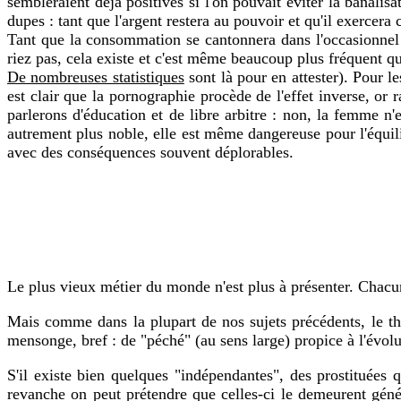
sembleraient déjà positives si l'on pouvait éviter la banali
dupes : tant que l'argent restera au pouvoir et qu'il exercera 
Tant que la consommation se cantonnera dans l'occasionnel 
riez pas, cela existe et c'est même beaucoup plus fréquent qu'
De nombreuses statistiques
sont là pour en attester). Pour l
est clair que la pornographie procède de l'effet inverse, or 
parlerons d'éducation et de libre arbitre : non, la femme n
autrement plus noble, elle est même dangereuse pour l'équil
avec des conséquences souvent déplorables.
Le plus vieux métier du monde n'est plus à présenter. Chacun
Mais comme dans la plupart de nos sujets précédents, le th
mensonge, bref : de "péché" (au sens large) propice à l'évol
S'il existe bien quelques "indépendantes", des prostituées
revanche on peut prétendre que celles-ci le demeurent génér