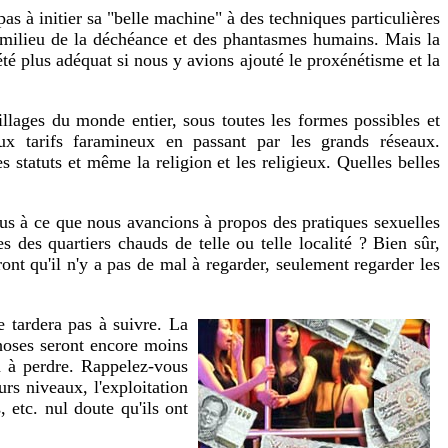
pas à initier sa "belle machine" à des techniques particulières
u milieu de la déchéance et des phantasmes humains. Mais la
 été plus adéquat si nous y avions ajouté le proxénétisme et la
villages du monde entier, sous toutes les formes possibles et
aux tarifs faramineux en passant par les grands réseaux.
s statuts et même la religion et les religieux. Quelles belles
us à ce que nous avancions à propos des pratiques sexuelles
s des quartiers chauds de telle ou telle localité ? Bien sûr,
ront qu'il n'y a pas de mal à regarder, seulement regarder les
ne tardera pas à suivre. La
choses seront encore moins
n à perdre. Rappelez-vous
rs niveaux, l'exploitation
, etc. nul doute qu'ils ont