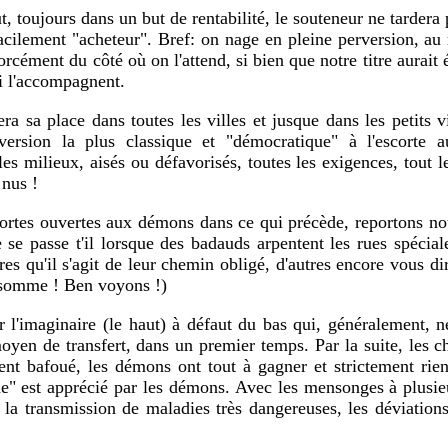
, toujours dans un but de rentabilité, le souteneur ne tardera 
facilement "acheteur". Bref: on nage en pleine perversion, a
orcément du côté où on l'attend, si bien que notre titre aurait
ui l'accompagnent.
era sa place dans toutes les villes et jusque dans les petits 
version la plus classique et "démocratique" à l'escorte 
es milieux, aisés ou défavorisés, toutes les exigences, tout le
 nus !
 portes ouvertes aux démons dans ce qui précède, reportons no
 se passe t'il lorsque des badauds arpentent les rues spéciale
tres qu'il s'agit de leur chemin obligé, d'autres encore vous di
onsomme ! Ben voyons !)
ner l'imaginaire (le haut) à défaut du bas qui, généralement, 
oyen de transfert, dans un premier temps. Par la suite, les 
t bafoué, les démons ont tout à gagner et strictement rie
me" est apprécié par les démons. Avec les mensonges à plusieu
, la transmission de maladies très dangereuses, les déviations