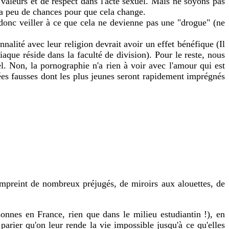
 valeurs et de respect dans l'acte sexuel. Mais ne soyons pas
l y a peu de chances pour que cela change.
donc veiller à ce que cela ne devienne pas une "drogue" (ne
nalité avec leur religion devrait avoir un effet bénéfique (Il
iaque réside dans la faculté de division). Pour le reste, nous
l. Non, la pornographie n'a rien à voir avec l'amour qui est
ées fausses dont les plus jeunes seront rapidement imprégnés
empreint de nombreux préjugés, de miroirs aux alouettes, de
onnes en France, rien que dans le milieu estudiantin !), en
arier qu'on leur rende la vie impossible jusqu'à ce qu'elles