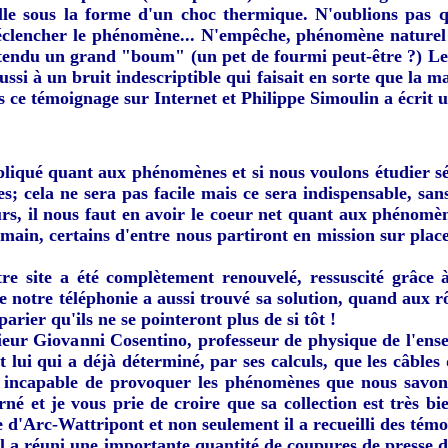
elle sous la forme d'un choc thermique. N'oublions pas
clencher le phénomène... N'empêche, phénomène naturel 
entendu un grand "boum" (un pet de fourmi peut-être ?) Le 
aussi à un bruit indescriptible qui faisait en sorte que l
 ce témoignage sur Internet et Philippe Simoulin a écrit un
pliqué quant aux phénomènes et si nous voulons étudier sé
; cela ne sera pas facile mais ce sera indispensable, sans
leurs, il nous faut en avoir le coeur net quant aux phénomè
emain, certains d'entre nous partiront en mission sur place.
re site a été complètement renouvelé, ressuscité grâce 
e notre téléphonie a aussi trouvé sa solution, quand aux rô
arier qu'ils ne se pointeront plus de si tôt !
sieur Giovanni Cosentino, professeur de physique de l'ens
st lui qui a déjà déterminé, par ses calculs, que les câbl
 incapable de provoquer les phénomènes que nous savons
 et je vous prie de croire que sa collection est très bie
ire d'Arc-Wattripont et non seulement il a recueilli des tém
 a réuni une importante quantité de coupures de presse de l