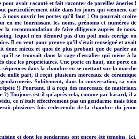
e pour avoir raconté et fait raconter de pareilles âneries !
t particulièrement utile dans les jours qui viennent car
 à nous ouvrir les portes qu'il faut ! On pourrait croire
ction en me fournissant les noms, prénoms et numéros de
vec la recommandation de faire diligence auprès de nous.
moing, lequel n'en démord pas d'un poil mais corrige ou
e. Il en veut pour preuve qu'il s'était renseigné et avait
llait donc mieux et quoi de plus probant que de parler au
qu'il se trouvait dans la cage d'escalier qui mène à la
és chez les propriétaires. Une porte en haut, une porte en
des séquences dans la chambre en se mettant sur la marche
 de nulle part, il reçut plusieurs morceaux de céramique
a gendarmerie. Subitement, dans la conversation, sa voix
le répète !) Pourtant, il a reçu des morceaux de matériaux
 ?) Toujours est-il qu'après cela, comme par hasard, il a
idu, ce n'était effectivement pas un gendarme mais bien
serait plusieurs fois redescendu de la chambre du jeune
cuisine et dont les gendarmes ont encore été témoins. Ici,