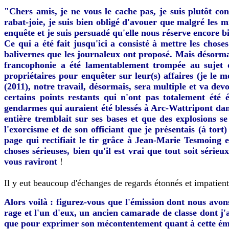
"Chers amis, je ne vous le cache pas, je suis plutôt con
rabat-joie, je suis bien obligé d'avouer que malgré les 
enquête et je suis persuadé qu'elle nous réserve encore b
Ce qui a été fait jusqu'ici a consisté à mettre les chos
balivernes que les journaleux ont proposé. Mais désormai
francophonie a été lamentablement trompée au sujet d
propriétaires pour enquêter sur leur(s) affaires (je le me
(2011), notre travail, désormais, sera multiple et va devo
certains points restants qui n'ont pas totalement été
gendarmes qui auraient été blessés à Arc-Wattripont dans
entière tremblait sur ses bases et que des explosions se
l'exorcisme et de son officiant que je présentais (à to
page qui rectifiait le tir grâce à Jean-Marie Tesmoing e
choses sérieuses, bien qu'il est vrai que tout soit séri
vous raviront
!
Il y eut beaucoup d'échanges de regards étonnés et impatients 
Alors voilà : figurez-vous que l'émission dont nous avon
rage et l'un d'eux, un ancien camarade de classe dont j'ai
que pour exprimer son mécontentement quant à cette émissi