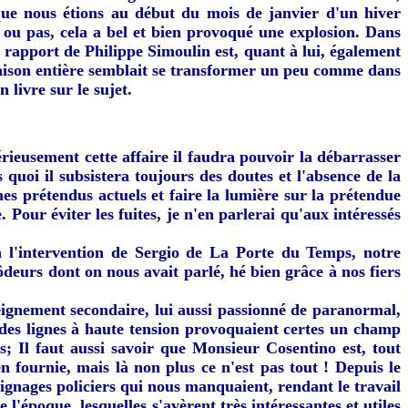
 que nous étions au début du mois de janvier d'un hiver
ou pas, cela a bel et bien provoqué une explosion. Dans
rapport de Philippe Simoulin est, quant à lui, également
a maison entière semblait se transformer un peu comme dans
 livre sur le sujet.
rieusement cette affaire il faudra pouvoir la débarrasser
 quoi il subsistera toujours des doutes et l'absence de la
nes prétendus actuels et faire la lumière sur la prétendue
 Pour éviter les fuites, je n'en parlerai qu'aux intéressés
à l'intervention de Sergio de La Porte du Temps, notre
deurs dont on nous avait parlé, hé bien grâce à nos fiers
eignement secondaire, lui aussi passionné de paranormal,
es des lignes à haute tension provoquaient certes un champ
; Il faut aussi savoir que Monsieur Cosentino est, tout
n fournie, mais là non plus ce n'est pas tout ! Depuis le
oignages policiers qui nous manquaient, rendant le travail
'époque, lesquelles s'avèrent très intéressantes et utiles