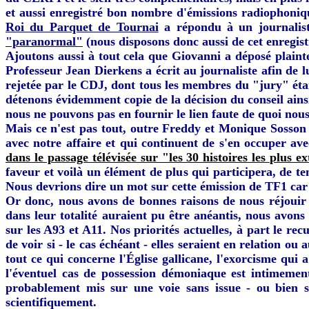
et aussi enregistré bon nombre d'émissions radiophoniq
Roi du Parquet de Tournai
a répondu à un journaliste
"paranormal"
(nous disposons donc aussi de cet enregis
Ajoutons aussi à tout cela que Giovanni a déposé plaint
Professeur Jean Dierkens a écrit au journaliste afin de
rejetée par le CDJ, dont tous les membres du "jury" étai
détenons évidemment copie de la décision du conseil ains
nous ne pouvons pas en fournir le lien faute de quoi nous 
Mais ce n'est pas tout, outre Freddy et Monique Sosson q
avec notre affaire et qui continuent de s'en occuper av
dans le passage télévisée sur "les 30 histoires les plus 
faveur et voilà un élément de plus qui participera, de 
Nous devrions dire un mot sur cette émission de TF1 car
Or donc, nous avons de bonnes raisons de nous réjouir
dans leur totalité auraient pu être anéantis, nous avons
sur les A93 et A11. Nos priorités actuelles, à part le re
de voir si - le cas échéant - elles seraient en relation 
tout ce qui concerne l'Église gallicane, l'exorcisme qui 
l'éventuel cas de possession démoniaque est intimemen
probablement mis sur une voie sans issue - ou bien s'i
scientifiquement.