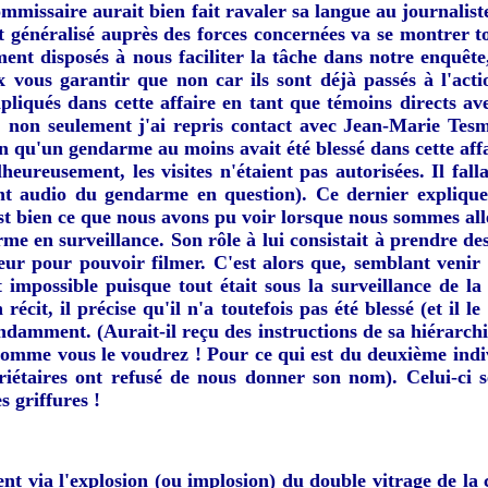
commissaire aurait bien fait ravaler sa langue au journalist
 généralisé auprès des forces concernées va se montrer tou
nt disposés à nous faciliter la tâche dans notre enquête,
ux vous garantir que non car ils sont déjà passés à l'a
pliqués dans cette affaire en tant que témoins directs a
 non seulement j'ai repris contact avec Jean-Marie Tes
n qu'un gendarme au moins avait été blessé dans cette affair
heureusement, les visites n'étaient pas autorisées. Il fa
ent audio du gendarme en question). Ce dernier explique 
'est bien ce que nous avons pu voir lorsque nous sommes all
rme en surveillance. Son rôle à lui consistait à prendre 
teur pour pouvoir filmer. C'est alors que, semblant venir
 impossible puisque tout était sous la surveillance de l
récit, il précise qu'il n'a toutefois pas été blessé (et il 
ndamment. (Aurait-il reçu des instructions de sa hiérarchie
omme vous le voudrez ! Pour ce qui est du deuxième indiv
iétaires ont refusé de nous donner son nom). Celui-ci 
 griffures !
ent via l'explosion (ou implosion) du double vitrage de la 