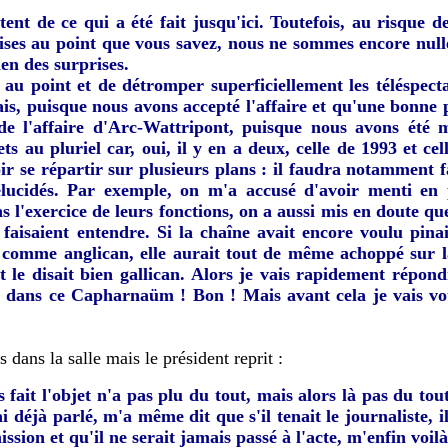
tent de ce qui a été fait jusqu'ici. Toutefois, au risque 
mises au point que vous savez, nous ne sommes encore null
ien des surprises.
es au point et de détromper superficiellement les téléspec
s, puisque nous avons accepté l'affaire et qu'une bonne p
e l'affaire d'Arc-Wattripont, puisque nous avons été 
ts au pluriel car, oui, il y en a deux, celle de 1993 et ce
ir se répartir sur plusieurs plans : il faudra notamment fa
 élucidés. Par exemple, on m'a accusé d'avoir menti en
 l'exercice de leurs fonctions, on a aussi mis en doute qu
 faisaient entendre. Si la chaîne avait encore voulu pina
rt) comme anglican, elle aurait tout de même achoppé sur 
t le disait bien gallican. Alors je vais rapidement répon
eux dans ce Capharnaüm ! Bon ! Mais avant cela je vais vo
dans la salle mais le président reprit :
s fait l'objet n'a pas plu du tout, mais alors là pas du to
 déjà parlé, m'a même dit que s'il tenait le journaliste, il 
on et qu'il ne serait jamais passé à l'acte, m'enfin voilà