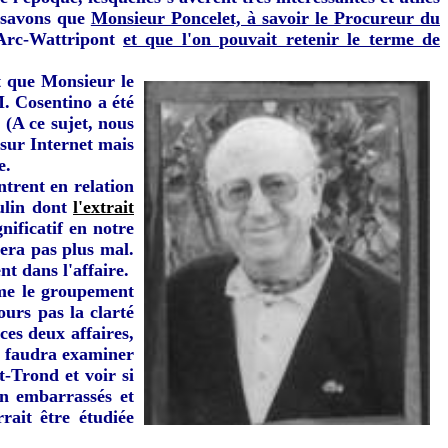
s savons que
Monsieur Poncelet, à savoir le Procureur du
 Arc-Wattripont
et que l'on pouvait retenir le terme de
t que Monsieur le
. Cosentino a été
 (A ce sujet, nous
 sur Internet mais
e.
ntrent en relation
oulin dont
l'extrait
gnificatif en notre
sera pas plus mal.
t dans l'affaire.
ême le groupement
ours pas la clarté
ces deux affaires,
us faudra examiner
t-Trond et voir si
en embarrassés et
rait être étudiée