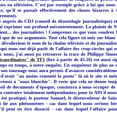
ues ou télévisées. C'est par exemple grâce à lui que nou
, qu'il se passait effectivement des choses bizarres à
trement).
e auprès du CDJ (conseil de déontologie journalistique) e
 lui exprimer son profond mécontentement. La plainte de M
ent... des journalistes ! Comprenez ce que vous voudrez !
i que de ses arguments. Tout cela figure en noir sur blanc
dévoilerions le nom de la chaîne télévisée et du journalist
ui nous ont déjà parlé de l'affaire des crop-circles qui e
ec nous, j'ai aussi pu retrouver la trace de Philippe Sim
extraordinaires" de TF1
(lire à partir de 45.10) est aussi si
temps en temps, à notre enquête. Un enquêteur de plus ne 
 son tournage nous aura permis d'avancer considérablemen
 d'avoir "au moins remonté la pente" là où le site et m
 réussi à "nous blanchir". Il reste que cela ne donne touj
cueil de documents d'époque, consistera à nous occuper de 
ou au contraire totalement indépendantes; pour la A93 il no
a été pratiqué, le pasteur Samuel, le désenvoûteur de Sain
t lié aux phénomènes - cas dans lequel nous serions bi
l peut en être dissocié - cas dans lequel l'affaire pour