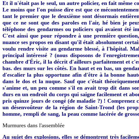
Et il n'était pas le seul, un autre policier, en fait même 
Le moins que l'on puisse dire est que ce mécontentement
tant le premier que le deuxième sont désormais entièreme
que ce ne sont que des paroles en l'air, hé bien je pe
téléphone des gendarmes ou policiers qui avaient été im
C'est ainsi que pour répondre à une première question,
nuance ses propos en disant qu'il était absolument certai
voulu rendre visite au gendarme blessé, à l'hôpital. Mal
principal intéressé ? (nous disposons de l'enregistrem
chambre d'Éric, il la décrit d'ailleurs parfaitement et c
bas. des murs sur les côtés. En haut et en bas, un genda
d'escalier la plus opportune afin d'être à la bonne hau
dans le dos et la nuque. Sauf que c'était théoriquement
s'anime et, un peu comme s'il en avait trop dit dans son 
durs en un endroit du corps qui saigne facilement et abo
pris quinze jours de congé (de maladie ?) ! Comprenez c
un désenvoûteur de la région de Saint-Trond (les propr
homme, rempli de sang, la peau comme lacérée de grosses
Murmures dans l'assemblée
Au sujet des explosions, elles se démontrent très facilem