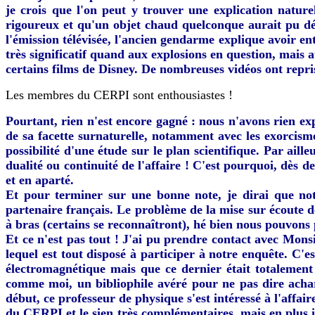
je crois que l'on peut y trouver une explication natur
rigoureux et qu'un objet chaud quelconque aurait pu dé
l'émission télévisée, l'ancien gendarme explique avoir 
très significatif quand aux explosions en question, mais 
certains films de Disney. De nombreuses vidéos ont repris
Les membres du CERPI sont enthousiastes !
Pourtant, rien n'est encore gagné : nous n'avons rien ex
de sa facette surnaturelle, notamment avec les exorcismes
possibilité d'une étude sur le plan scientifique. Par ail
dualité ou continuité de l'affaire ! C'est pourquoi, dès d
et en aparté.
Et pour terminer sur une bonne note, je dirai que not
partenaire français. Le problème de la mise sur écoute d
à bras (certains se reconnaîtront), hé bien nous pouvons p
Et ce n'est pas tout ! J'ai pu prendre contact avec Mon
lequel est tout disposé à participer à notre enquête. C'e
électromagnétique mais que ce dernier était totalement
comme moi, un bibliophile avéré pour ne pas dire acharné
début, ce professeur de physique s'est intéressé à l'affa
du CERPI et le sien très complémentaires, mais en plus il