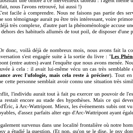
il subsistait une ombre à ce merveilleux tableau : l'agent mê
fait, nous l'avons retrouvé, lui aussi !)
est facile à comprendre. Nous ne faisons pas partie des ser
 son témoignage aurait pu être très intéressant, voire primord
st déjà très complexe, d'autre part la phénoménologie accuse un
en dehors des habituels allumés de tout poil, de disposer d'une
. Or donc, voilà déjà de nombreux mois, nous avons fait la 
rsation s'est engagée suite à la sortie du livre : "
Les Phén
pont (entre autres) avant l'enquête que nous avons menée. Nou
rouvée à cela : il avait lui-même vécu un cas très semblable 
tance avec l'ufologie, mais cela reste à préciser
). Tout en
 cette personne semblait avoir connu une situation très simil
it, l'individu aurait tout à fait pu exercer un pouvoir de l'e
restait encore au stade des hypothèses. Mais ce qui devenai
d'Éric, à Arc-Wattripont. Mieux, les événements subis ont vu le
yables, d'assez parfaits alter ego d'Arc-Wattripont ayant égal
t également survenus dans une localité frontalière où notre hom
sy a étudié la question. (Et non, qu'on se le dise, le psy don