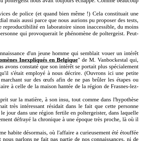
me du poltergeist nous avait toujours échappé. Comme beaucoup
vices de police (et quand bien même !) Cela constituait une
ial mais aussi parce que nous aurions pu proposer des tests,
e reproductibilité en laboratoire sinon inaccessible, du moins
 personne qui provoquerait le phénomène de poltergeist. Peut-
connaissance d'un jeune homme qui semblait vouer un intérêt
omènes Inexpliqués en Belgique
" de M. Vanbockestal qui,
s avons constaté que son intérêt se portait plus spécialement
qu'il s'était employé à nous décrire. (Ouvrons ici une petite
 marchant sur des œufs afin de ne pas brûler les étapes ou
aire à celle de la maison hantée de la région de Frasnes-lez-
sprit sur la matière, à son insu, tout comme dans l'hypothèse
t très intéressant résidait dans le fait que cette personne
 jour dans une région fertile en poltergeister, dans laquelle
ement défrayé la chronique à une époque très proche, là où il
me habite désormais, où l'affaire a curieusement été étouffée
t nous parlons ne fait pas partie de nos connaissances, ni de