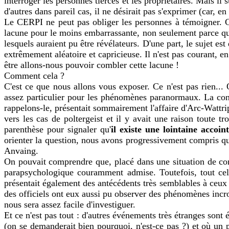
interroger les personnes tierces et les propriétaires. Mais 
d'autres dans pareil cas, il ne désirait pas s'exprimer (car, en 
Le CERPI ne peut pas obliger les personnes à témoigner. C'
lacune pour le moins embarrassante, non seulement parce que
lesquels auraient pu être révélateurs. D'une part, le sujet e
extrêmement aléatoire et capricieuse. Il n'est pas courant, 
être allons-nous pouvoir combler cette lacune !
Comment cela ?
C'est ce que nous allons vous exposer. Ce n'est pas rien..
assez particulier pour les phénomènes paranormaux. La conve
rappelons-le, présentait sommairement l'affaire d'Arc-Wattri
vers les cas de poltergeist et il y avait une raison toute t
parenthèse pour signaler qu'
il existe une lointaine accoin
orienter la question, nous avons progressivement compris que
Anvaing.
On pouvait comprendre que, placé dans une situation de confl
parapsychologique couramment admise. Toutefois, tout cela 
présentait également des antécédents très semblables à ceux 
des officiels ont eux aussi pu observer des phénomènes incro
nous sera assez facile d'investiguer.
Et ce n'est pas tout : d'autres événements très étranges son
(on se demanderait bien pourquoi, n'est-ce pas ?) et où un p