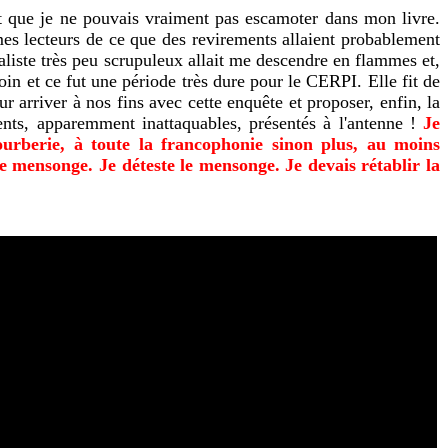
ait que je ne pouvais vraiment pas escamoter dans mon livre.
mes lecteurs de ce que des revirements allaient probablement
naliste très peu scrupuleux allait me descendre en flammes et,
loin et ce fut une période très dure pour le CERPI. Elle fit de
arriver à nos fins avec cette enquête et proposer, enfin, la
ents, apparemment inattaquables, présentés à l'antenne !
Je
urberie, à toute la francophonie sinon plus, au moins
le mensonge. Je déteste le mensonge. Je devais rétablir la