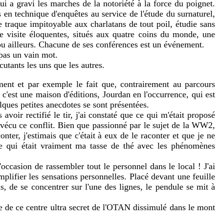
i a gravi les marches de la notoriété à la force du poignet.
 en technique d'enquêtes au service de l'étude du surnaturel,
 traque impitoyable aux charlatans de tout poil, étudie sans
e visite éloquentes, situés aux quatre coins du monde, une
, ou ailleurs. Chacune de ses conférences est un événement.
 pas un vain mot.
cutants les uns que les autres.
ment et par exemple le fait que, contrairement au parcours
 c'est une maison d'éditions, Jourdan en l'occurrence, qui est
elques petites anecdotes se sont présentées.
oir rectifié le tir, j'ai constaté que ce qui m'était proposé
t vécu ce conflit. Bien que passionné par le sujet de la WW2,
ter, j'estimais que c'était à eux de le raconter et que je ne
 ce qui était vraiment ma tasse de thé avec les phénomènes
occasion de rassembler tout le personnel dans le local ! J'ai
lifier les sensations personnelles. Placé devant une feuille
s, de se concentrer sur l'une des lignes, le pendule se mit à
nce de ce centre ultra secret de l'OTAN dissimulé dans le mont