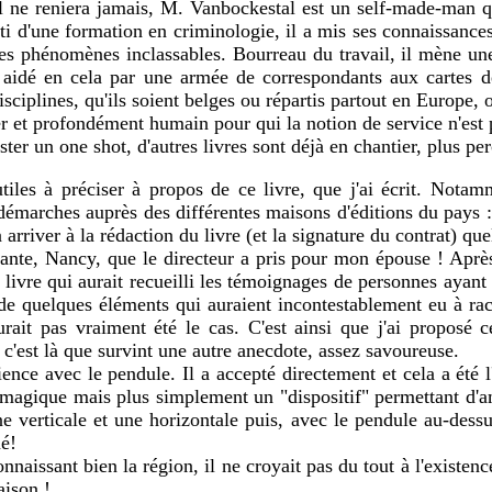
il ne reniera jamais, M. Vanbockestal est un self-made-man qu
i d'une formation en criminologie, il a mis ses connaissances
res phénomènes inclassables. Bourreau du travail, il mène une
, aidé en cela par une armée de correspondants aux cartes d
disciplines, qu'ils soient belges ou répartis partout en Europe
ier et profondément humain pour qui la notion de service n'est
ster un one shot, d'autres livres sont déjà en chantier, plus per
iles à préciser à propos de ce livre, que j'ai écrit. Notam
s démarches auprès des différentes maisons d'éditions du pays :
 arriver à la rédaction du livre (et la signature du contrat) qu
nte, Nancy, que le directeur a pris pour mon épouse ! Après av
, livre qui aurait recueilli les témoignages de personnes ayan
de quelques éléments qui auraient incontestablement eu à racon
urait pas vraiment été le cas. C'est ainsi que j'ai proposé
 c'est là que survint une autre anecdote, assez savoureuse.
nce avec le pendule. Il a accepté directement et cela a été l'
 magique mais plus simplement un "dispositif" permettant d'amp
e verticale et une horizontale puis, avec le pendule au-dessu
né!
onnaissant bien la région, il ne croyait pas du tout à l'existe
aison !