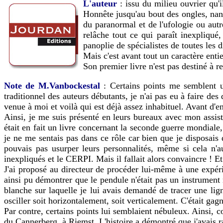
L'auteur
: issu du milieu ouvrier qu'
Honnête jusqu'au bout des ongles, nant
du paranormal et de l'ufologie ou aut
relâche tout ce qui paraît inexpliqué
panoplie de spécialistes de toutes les 
Mais c'est avant tout un caractère ent
Son premier livre n'est pas destiné à re
Note de M.Vanbockestal
: Certains points me semblent ut
traditionnel des auteurs débutants, je n'ai pas eu à faire de
venue à moi et voilà qui est déjà assez inhabituel. Avant d'en
Ainsi, je me suis présenté en leurs bureaux avec mon assista
était en fait un livre concernant la seconde guerre mondiale
je ne me sentais pas dans ce rôle car bien que je disposais 
pouvais pas usurper leurs personnalités, même si cela n'a
inexpliqués et le CERPI. Mais il fallait alors convaincre ! Et
J'ai proposé au directeur de procéder lui-même à une expérie
ainsi pu démontrer que le pendule n'était pas un instrument
blanche sur laquelle je lui avais demandé de tracer une lign
osciller soit horizontalement, soit verticalement. C'était gag
Par contre, certains points lui semblaient nébuleux. Ainsi, c
du Cannerberg, à Riemst. L'histoire a démontré que j'avais r