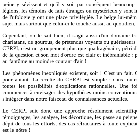
peine y sévissent et qu'il y soit par conséquent beaucoup
légions, les témoins de faits étranges ou mystérieux y sont
de l'ufologie y ont une place privilégiée. Le belge lui-mêm
sujet mais surtout que celui-ci le touche aussi, au quotidien,
Cependant, on le sait bien, il s'agit aussi d'un domaine t
charlatans, de gourous, de prétendus voyants ou guérisseurs
CERPI, c'est un groupement plus que quadragénaire, pétri 
de la question et son mot d'ordre est clair et inébranlable : 
au fantôme au moindre courant d'air !
Les phénomènes inexpliqués existent, soit ! C'est un fait. C
pour autant. La recette du CERPI est simple : dans toutes 
toutes les possibilités d'explications rationnelles. Une 
commencer à envisager des hypothèses moins conventionnelle
s'intégrer dans notre faisceau de connaissances actuelles.
Le CERPI suit donc une approche résolument scientifique
témoignages, les analyse, les décortique, les passe au peigne 
dépit de tous les efforts, des cas réfractaires à toute explic
est le nôtre !