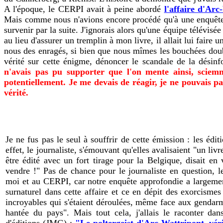
A l'époque, le CERPI avait à peine abordé
l'affaire d'Arc
Mais comme nous n'avions encore procédé qu'à une enquête tr
survenir par la suite. J'ignorais alors qu'une équipe télévis
au lieu d'assurer un tremplin à mon livre, il allait lui faire
nous des enragés, si bien que nous mîmes les bouchées doubl
vérité sur cette énigme, dénoncer le scandale de la désin
n'avais pas pu supporter que l'on mente ainsi, sciem
potentiellement. Je me devais de réagir, je ne pouvais pa
vérité.
Je ne fus pas le seul à souffrir de cette émission : les édit
effet, le journaliste, s'émouvant qu'elles avalisaient "un liv
être édité avec un fort tirage pour la Belgique, disait en 
vendre !" Pas de chance pour le journaliste en question, l
moi et au CERPI, car notre enquête approfondie a largement
surnaturel dans cette affaire et ce en dépit des exorcisme
incroyables qui s'étaient déroulées, même face aux gendarm
hantée du pays". Mais tout cela, j'allais le raconter da
d'éditions (JMG) :
"Le poltergeist d'Arc-Wattripont, vér