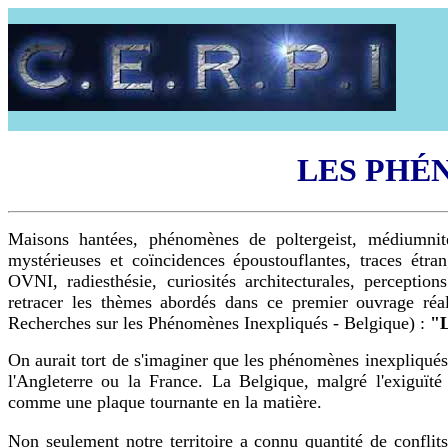
LES PHÉ
Maisons hantées, phénomènes de poltergeist, médiumnité,
mystérieuses et coïncidences époustouflantes, traces étra
OVNI, radiesthésie, curiosités architecturales, perceptions
retracer les thèmes abordés dans ce premier ouvrage réa
Recherches sur les Phénomènes Inexpliqués - Belgique) :
"L
On aurait tort de s'imaginer que les phénomènes inexpliqués
l'Angleterre ou la France. La Belgique, malgré l'exiguïté 
comme une plaque tournante en la matière.
Non seulement notre territoire a connu quantité de confl