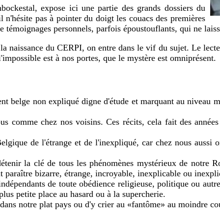
bockestal, expose ici une partie des grands dossiers du
l n'hésite pas à pointer du doigt les couacs des premières
e témoignages personnels, parfois époustouflants, qui ne laiss
a naissance du CERPI, on entre dans le vif du sujet. Le lecteur
 l'impossible est à nos portes, que le mystère est omniprésent.
t belge non expliqué digne d'étude et marquant au niveau mon
ous comme chez nos voisins. Ces récits, cela fait des années
Belgique de l'étrange et de l'inexpliqué, car chez nous aussi
e détenir la clé de tous les phénomènes mystérieux de notre R
t paraître bizarre, étrange, incroyable, inexplicable ou inexpl
indépendants de toute obédience religieuse, politique ou autre
 plus petite place au hasard ou à la supercherie.
 dans notre plat pays ou d'y crier au «fantôme» au moindre cou