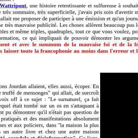
-Wattripont
, une histoire retentissante et sulfureuse à souh
ès sommaire, très superficielle, j'avais pris soin d'avertir 
ée allait me proposer de participer à une émission et qu'un jour
 une très mauvaise publicité. Les choses allèrent beaucoup pus 
es et même triples, quadruples, tout ce que vous voulez, pour 
formation, ce qui impliquait de pouvoir démonter les argum
ment et avec le summum de la mauvaise foi et de la fo
s laisser toute la francophonie au moins dans l'erreur et 
ions Jourdan allaient, elles aussi, écoper. En
re truffé de mensonges" qui allait, de surcroît
voix off à ce sujet : "Le surnaturel, ça fait
equel était tombé sur un os en s'attaquant à
 pu démontrer qu'il n'était pas question de
s pratiqués et des manifestations absolument
es et aux policiers, dans "la maison la plus
ns un autre livre et chez une autre maison
ité, scandale et désinformation"
.
Ce livre,