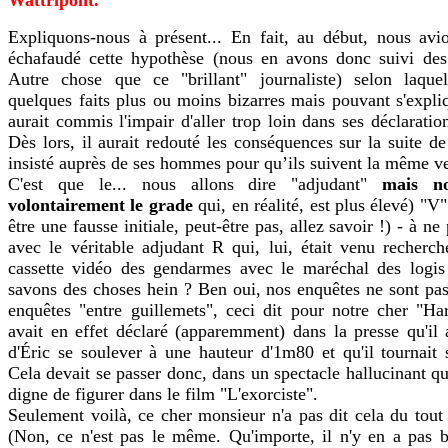
Expliquons-nous à présent... En fait, au début, nous avi
échafaudé cette hypothèse (nous en avons donc suivi des
Autre chose que ce "brillant" journaliste) selon laque
quelques faits plus ou moins bizarres mais pouvant s'expli
aurait commis l'impair d'aller trop loin dans ses déclaratio
Dès lors, il aurait redouté les conséquences sur la suite de
insisté auprès de ses hommes pour qu’ils suivent la même ve
C'est que le... nous allons dire "adjudant"
mais no
volontairement le grade
qui, en réalité, est plus élevé) "V"
être une fausse initiale, peut-être pas, allez savoir !) - à n
avec le véritable adjudant R qui, lui, était venu recherc
cassette vidéo des gendarmes avec le maréchal des logi
savons des choses hein ? Ben oui, nos enquêtes ne sont pa
enquêtes "entre guillemets", ceci dit pour notre cher "Har
avait en effet déclaré (apparemment) dans la presse qu'il a
d'Éric se soulever à une hauteur d'1m80 et qu'il tournait
Cela devait se passer donc, dans un spectacle hallucinant qu
digne de figurer dans le film "L'exorciste".
Seulement voilà, ce cher monsieur n'a pas dit cela du tout 
(Non, ce n'est pas le même. Qu'importe, il n'y en a pas 