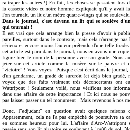
rattraper les autres !) En fait, les choses se passaient lors
la cassette vidéo et notre homme expliquait qu'il y avait l
l'on tournait, un lit d'un mètre quatre-vingts qui se soulevait
Dans le journal, c'est devenu un lit qui se soulève d'u
qui tournait !
Il est vrai que cela arrange bien la presse d'avoir à publi
pareilles, surtout dans le contexte, mais cela n'arrange pas
sérieux et encore moins l'auteur prétendu d'une telle tirade.
cet article est paru dans le journal, nous en avons une copie 
figure bien le nom de la personne avec son grade. Nous a
jeter sur cet article comme la misère sur le pauvre et c
"victoire" ! Vous voyez ! Puisque c'est écrit dans le journal,
d'un gendarme, un gradé de surcroît (et déjà bien gradé,
voyez que des faits vraiment très déconcertants ont e
Wattripont ! Seulement voilà, nous vérifions nos informa
dans une affaire de cette importance ! Et ici nous ne pou
pas laisser passer un tel monument ! Mais revenons à nos m
Donc, l"adjudant" en question avait quelques raisons de
Apparemment, cela ne l'a pas empêché de poursuivre sa ca
en sommes heureux pour lui. L'affaire d'Arc-Wattripont s
passée sans son lit giratoire se soulevant à 1m80 du sol. N