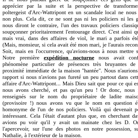
apprécier par la suite et la perspective de transformer
poltergeist d'Arc-Wattripont en un scandale local ne nous
non plus. Cela dit, ce ne sont pas ni les policiers ni les
nous diront le contraire, l'un des travaux policiers classiq
soupçonner prioritairement l'entourage direct. C'est ainsi q
mais vrai, dans des affaires de viol, le mari a parfois é
(Mais, monsieur, si cela avait été mon mari, je l'aurais recon
Soit, mais en l'occurrence, qu'avions-nous à nous mettre 
Notre première
expédition nocturne
nous avait conf
phénomène particulier de présences très bruyantes de 
proximité immédiate de la maison "hantée". Nous n'aurions 
rapport si nous n'avions pas fureté un peu partout dans cett
affaire d'Arc-Wattripont... Mais Dieu sait que pour ce qui e
nous avons cherché, et pas qu'un peu ! Or donc, nous
renseignés sur le nom du propriétaire de ladite mais
(provisoire !) nous avons vu que le nom en question éta
homonyme de l'un de nos policiers. Voilà qui devenait po
intéressant. Cela l'était d'autant plus que, en cherchant d
avions pu voir qu'il y avait un mainate chez les D. 
l'apercevoir, sur l'une des photos en notre possession, s
Nathalie, à l'extérieur de la maison.