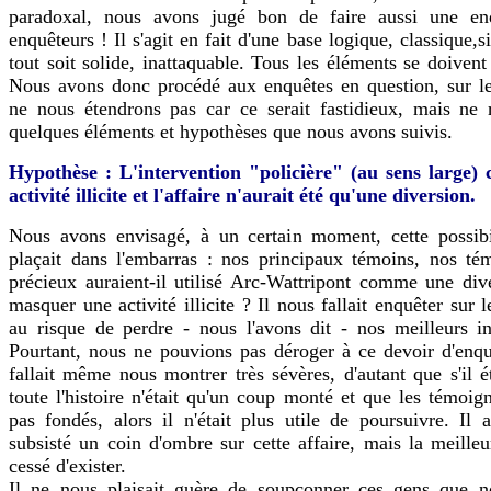
paradoxal, nous avons jugé bon de faire aussi une en
enquêteurs ! Il s'agit en fait d'une base logique, classique,s
tout soit solide, inattaquable. Tous les éléments se doivent 
Nous avons donc procédé aux enquêtes en question, sur le
ne nous étendrons pas car ce serait fastidieux, mais ne 
quelques éléments et hypothèses que nous avons suivis.
Hypothèse : L'intervention "policière" (au sens large) 
activité illicite et l'affaire n'aurait été qu'une diversion.
Nous avons envisagé, à un certain moment, cette possibi
plaçait dans l'embarras : nos principaux témoins, nos té
précieux auraient-il utilisé Arc-Wattripont comme une div
masquer une activité illicite ? Il nous fallait enquêter sur 
au risque de perdre - nous l'avons dit - nos meilleurs in
Pourtant, nous ne pouvions pas déroger à ce devoir d'enqu
fallait même nous montrer très sévères, d'autant que s'il é
toute l'histoire n'était qu'un coup monté et que les témoign
pas fondés, alors il n'était plus utile de poursuivre. Il a
subsisté un coin d'ombre sur cette affaire, mais la meilleu
cessé d'exister.
Il ne nous plaisait guère de soupçonner ces gens que 