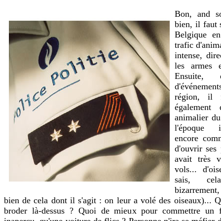
Bon, and s
bien, il faut
Belgique en
trafic d'anim
intense, dir
les armes e
Ensuite, 
d'événements
région, il f
également 
animalier d
l'époque i
encore comm
d'ouvrir ses 
avait très v
vols... d'oi
sais, cel
bizarrement
bien de cela dont il s'agit : on leur a volé des oiseaux)...
broder là-dessus ? Quoi de mieux pour commettre un fo
inaperçu, qu'une voiture de flics ? Personne n'ira se méfier