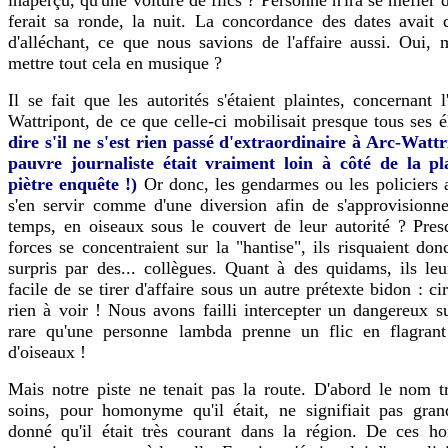
ferait sa ronde, la nuit. La concordance des dates avait
d'alléchant, ce que nous savions de l'affaire aussi. Oui
mettre tout cela en musique ?
Il se fait que les autorités s'étaient plaintes, concernant l
Wattripont, de ce que celle-ci mobilisait presque tous ses
dire s'il ne s'est rien passé d'extraordinaire à Arc-Watt
pauvre journaliste était vraiment loin à côté de la p
piètre enquête !)
Or donc, les gendarmes ou les policiers a
s'en servir comme d'une diversion afin de s'approvisionn
temps, en oiseaux sous le couvert de leur autorité ? Pres
forces se concentraient sur la "hantise", ils risquaient don
surpris par des... collègues. Quant à des quidams, ils leu
facile de se tirer d'affaire sous un autre prétexte bidon : cir
rien à voir ! Nous avons failli intercepter un dangereux sus
rare qu'une personne lambda prenne un flic en flagrant
d'oiseaux !
Mais notre piste ne tenait pas la route. D'abord le nom 
soins, pour homonyme qu'il était, ne signifiait pas gran
donné qu'il était très courant dans la région. De ces 