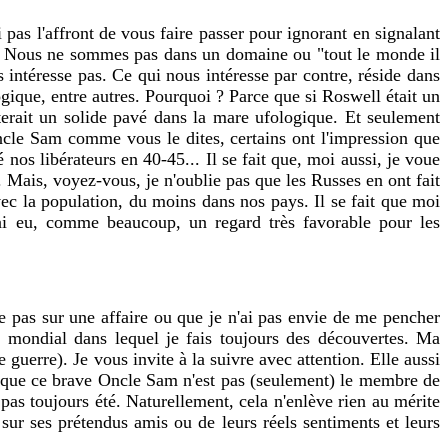
i pas l'affront de vous faire passer pour ignorant en signalant
rd. Nous ne sommes pas dans un domaine ou "tout le monde il
 intéresse pas. Ce qui nous intéresse par contre, réside dans
ique, entre autres. Pourquoi ? Parce que si Roswell était un
tterait un solide pavé dans la mare ufologique. Et seulement
Oncle Sam comme vous le dites, certains ont l'impression que
s libérateurs en 40-45... Il se fait que, moi aussi, je voue
. Mais, voyez-vous, je n'oublie pas que les Russes en ont fait
vec la population, du moins dans nos pays. Il se fait que moi
j'ai eu, comme beaucoup, un regard très favorable pour les
 pas sur une affaire ou que je n'ai pas envie de me pencher
t mondial dans lequel je fais toujours des découvertes. Ma
guerre). Je vous invite à la suivre avec attention. Elle aussi
éo, que ce brave Oncle Sam n'est pas (seulement) le membre de
a pas toujours été. Naturellement, cela n'enlève rien au mérite
 sur ses prétendus amis ou de leurs réels sentiments et leurs