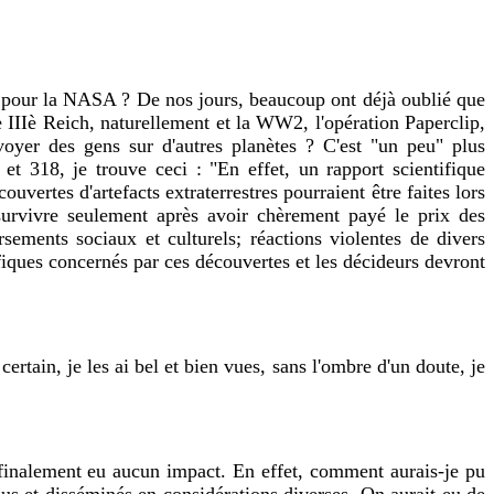
nt pour la NASA ? De nos jours, beaucoup ont déjà oublié que
e IIIè Reich, naturellement et la WW2, l'opération Paperclip,
yer des gens sur d'autres planètes ? C'est "un peu" plus
 318, je trouve ceci : "En effet, un rapport scientifique
ertes d'artefacts extraterrestres pourraient être faites lors
 survivre seulement après avoir chèrement payé le prix des
sements sociaux et culturels; réactions violentes de divers
tifiques concernés par ces découvertes et les décideurs devront
rtain, je les ai bel et bien vues, sans l'ombre d'un doute, je
nt finalement eu aucun impact. En effet, comment aurais-je pu
dus et disséminés en considérations diverses. On aurait eu de