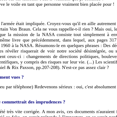
ève le voile en tant que personne vraiment bien placée pour !
 l'armée était impliquée. Croyez-vous qu'il en aille autreme
ertain Von Braun. Cela ne vous rappelle-t-il rien ? Mais oui, l
que la mission de la NASA consiste tout simplement à envo
ême livre que précédemment, dans lequel, aux pages 317 et
en 1960 à la NASA. Résumons-le en quelques phrases : Des découv
s révéler risquerait de voir notre société désintégrée, ou
rent ceux-ci : changements de directions politiques, boulever
entifiques, y compris des risques sur leur vie. (...) Les scien
iel & Rix Paxson, pp.207-208). N'est-ce pas assez clair ?
ement vues ?
eu par téléphone) Redevenons sérieux : oui, c'est absolument ce
e commettrait des imprudences ?
 a été très vite corrigée. A mon avis, ces documents n'auraie
é au fake, on aurait prétendu à l'imposture, on se serait per