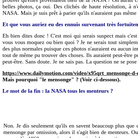
belles photos, ça oui. Des clichés de haute résolution, à n'
NASA. Mais je suis prêt à parier qu'ils n'auraient pas même
Et que vous auriez eu des ennuis survenant très fortuite
Eh bien dites donc ! C'est moi qui serais suspect mais c'es
vous vous moquez ou bien quoi ? Je ne serais tout simplement
des plus normales puisque ces photos n'auraient eu aucun impa
tout de même pu trouver des choses. Ils auraient peut-être p
peut-être. Sans doute. Je ne sais pas. La question ne se pose
https://www.dailymotion.com/video/x95qrt_mensonge-d-
Mais pourquoi "le mensonge" ? (Voir ci-dessous).
Le mot de la fin : la NASA tous les menteurs ?
Non. Je dis seulement qu'ils en savent beaucoup plus que ce
mensonge par omission, alors il s'agit bien de menteurs. Ou