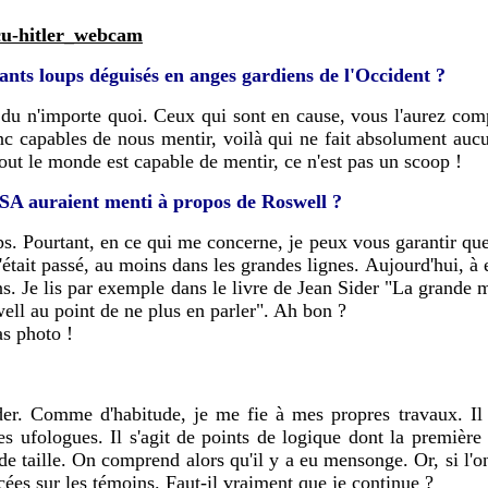
cu-hitler_webcam
ants loups déguisés en anges gardiens de l'Occident ?
 du n'importe quoi. Ceux qui sont en cause, vous l'aurez compri
nc capables de nous mentir, voilà qui ne fait absolument auc
Tout le monde est capable de mentir, ce n'est pas un scoop !
USA auraient menti à propos de Roswell ?
 Pourtant, en ce qui me concerne, je peux vous garantir que 
 s'était passé, au moins dans les grandes lignes. Aujourd'hui, à
ons. Je lis par exemple dans le livre de Jean Sider "La grande m
ell au point de ne plus en parler". Ah bon ?
as photo !
er. Comme d'habitude, je me fie à mes propres travaux. Il y
 ufologues. Il s'agit de points de logique dont la première 
taille. On comprend alors qu'il y a eu mensonge. Or, si l'on m
ées sur les témoins. Faut-il vraiment que je continue ?