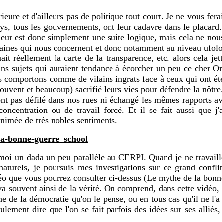
rieure et d'ailleurs pas de politique tout court. Je ne vous fera
ays, tous les gouvernements, ont leur cadavre dans le placa
 leur est donc simplement une suite logique, mais cela ne nous
maines qui nous concernent et donc notamment au niveau ufolog
ait réellement la carte de la transparence, etc. alors cela je
ains sujets qui auraient tendance à écorcher un peu ce cher 
comportons comme de vilains ingrats face à ceux qui ont été no
ouvent et beaucoup) sacrifié leurs vies pour défendre la nôtre
 n'ont pas défilé dans nos rues ni échangé les mêmes rapports a
 concentration ou de travail forcé. Et il se fait aussi que 
 animée de très nobles sentiments.
la-bonne-guerre_school
oi un dada un peu parallèle au CERPI. Quand je ne travaille
aturels, je poursuis mes investigations sur ce grand confli
éo que vous pourrez consulter ci-dessus (Le mythe de la bonne 
 en va souvent ainsi de la vérité. On comprend, dans cette vid
che de la démocratie qu'on le pense, ou en tous cas qu'il ne l'
ement dire que l'on se fait parfois des idées sur ses alliés,