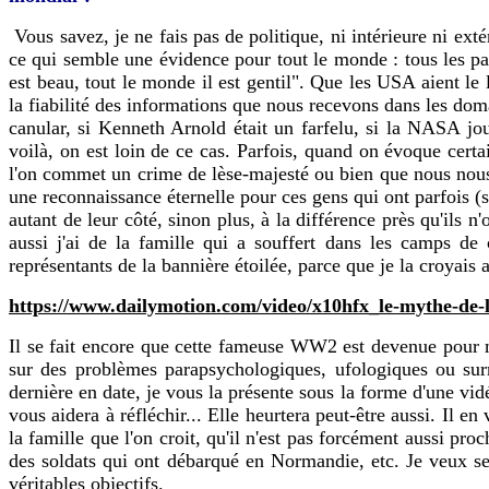
Vous savez, je ne fais pas de politique, ni intérieure ni exté
ce qui semble une évidence pour tout le monde : tous les p
est beau, tout le monde il est gentil". Que les USA aient le
la fiabilité des informations que nous recevons dans les do
canular, si Kenneth Arnold était un farfelu, si la NASA jou
voilà, on est loin de ce cas. Parfois, quand on évoque cert
l'on commet un crime de lèse-majesté ou bien que nous nous 
une reconnaissance éternelle pour ces gens qui ont parfois (s
autant de leur côté, sinon plus, à la différence près qu'ils
aussi j'ai de la famille qui a souffert dans les camps de
représentants de la bannière étoilée, parce que je la croyais
https://www.dailymotion.com/video/x10hfx_le-mythe-de-
Il se fait encore que cette fameuse WW2 est devenue pour m
sur des problèmes parapsychologiques, ufologiques ou surn
dernière en date, je vous la présente sous la forme d'une vid
vous aidera à réfléchir... Elle heurtera peut-être aussi. Il
la famille que l'on croit, qu'il n'est pas forcément aussi pro
des soldats qui ont débarqué en Normandie, etc. Je veux seul
véritables objectifs.