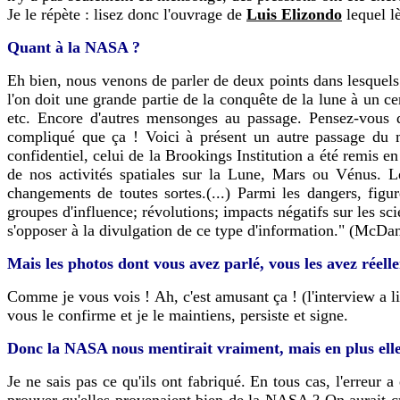
Je le répète : lisez donc l'ouvrage de
Luis Elizondo
lequel l
Quant à la NASA ?
Eh bien, nous venons de parler de deux points dans lesquels
l'on doit une grande partie de la conquête de la lune à un c
etc. Encore d'autres mensonges au passage. Pensez-vous 
compliqué que ça ! Voici à présent un autre passage du m
confidentiel, celui de la Brookings Institution a été remis 
de nos activités spatiales sur la Lune, Mars ou Vénus. Le
changements de toutes sortes.(...) Parmi les dangers, figu
groupes d'influence; révolutions; impacts négatifs sur les sci
s'opposer à la divulgation de ce type d'information." (McDan
Mais les photos dont vous avez parlé, vous les avez réell
Comme je vous vois ! Ah, c'est amusant ça ! (l'interview a li
vous le confirme et je le maintiens, persiste et signe.
Donc la NASA nous mentirait vraiment, mais en plus ell
Je ne sais pas ce qu'ils ont fabriqué. En tous cas, l'erreur
prouver qu'elles provenaient bien de la NASA ? On aurait cri