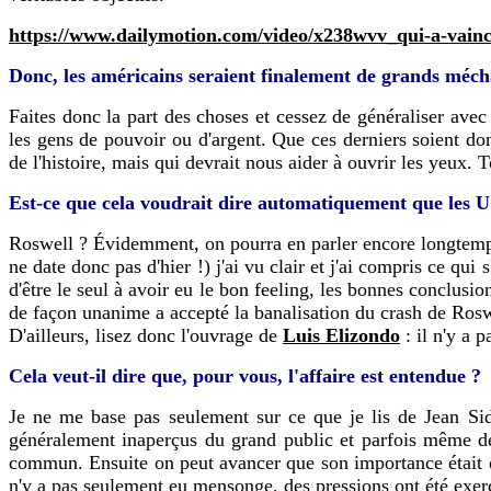
https://www.dailymotion.com/video/x238wvv_qui-a-vain
Donc, les américains seraient finalement de grands méch
Faites donc la part des choses et cessez de généraliser avec
les gens de pouvoir ou d'argent. Que ces derniers soient do
de l'histoire, mais qui devrait nous aider à ouvrir les yeux. 
Est-ce que cela voudrait dire automatiquement que les 
Roswell ? Évidemment, on pourra en parler encore longtemps.
ne date donc pas d'hier !) j'ai vu clair et j'ai compris ce qui
d'être le seul à avoir eu le bon feeling, les bonnes conclusi
de façon unanime a accepté la banalisation du crash de Rosw
D'ailleurs, lisez donc l'ouvrage de
Luis Elizondo
: il n'y a p
Cela veut-il dire que, pour vous, l'affaire est entendue ?
Je ne me base pas seulement sur ce que je lis de Jean Sid
généralement inaperçus du grand public et parfois même des
commun. Ensuite on peut avancer que son importance était de 
n'y a pas seulement eu mensonge, des pressions ont été exerc