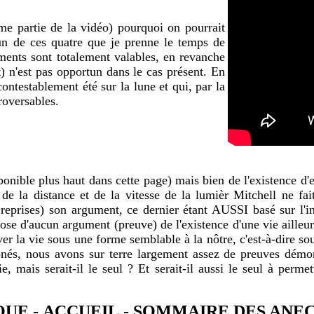
me partie de la vidéo) pourquoi on pourrait
un de ces quatre que je prenne le temps de
guments sont totalement valables, en revanche
t) n'est pas opportun dans le cas présent. En
ontestablement été sur la lune et qui, par la
roversables.
ponible plus haut dans cette page) mais bien de l'existence d'ex
e de la distance et de la vitesse de la lumièr Mitchell ne fa
 reprises) son argument, ce dernier étant AUSSI basé sur l'i
pose d'aucun argument (preuve) de l'existence d'une vie ailleur
er la vie sous une forme semblable à la nôtre, c'est-à-dire s
onés, nous avons sur terre largement assez de preuves démont
 mais serait-il le seul ? Et serait-il aussi le seul à permet
QUE
-
ACCUEIL
-
SOMMAIRE DES ANE