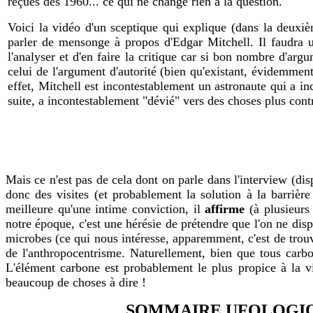
reçues dès 1960... ce qui ne change rien à la question.
Voici la vidéo d'un sceptique qui explique (dans la deuxiè
parler de mensonge à propos d'Edgar Mitchell. Il faudra 
l'analyser et d'en faire la critique car si bon nombre d'ar
celui de l'argument d'autorité (bien qu'existant, évidemmen
effet, Mitchell est incontestablement un astronaute qui a inc
suite, a incontestablement "dévié" vers des choses plus cont
Mais ce n'est pas de cela dont on parle dans l'interview (dis
donc des visites (et probablement la solution à la barrièr
meilleure qu'une intime conviction, il
affirme
(à plusieurs
notre époque, c'est une hérésie de prétendre que l'on ne dis
microbes (ce qui nous intéresse, apparemment, c'est de trouv
de l'anthropocentrisme. Naturellement, bien que tous carb
L'élément carbone est probablement le plus propice à la vie,
beaucoup de choses à dire !
SOMMAIRE UFOLOGI