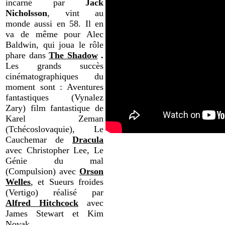
incarné par
Jack
Nicholsson
, vint au
monde aussi en 58. Il en
va de même pour Alec
Baldwin, qui joua le rôle
phare dans
The Shadow
.
Les grands succès
cinématographiques du
moment sont : Aventures
fantastiques (Vynalez
Zary) film fantastique de
Karel Zeman
(Tchécoslovaquie), Le
Cauchemar de
Dracula
avec Christopher Lee, Le
Génie du mal
(Compulsion) avec
Orson
Welles
, et Sueurs froides
(Vertigo) réalisé par
Alfred Hitchcock
avec
James Stewart et Kim
Novak.