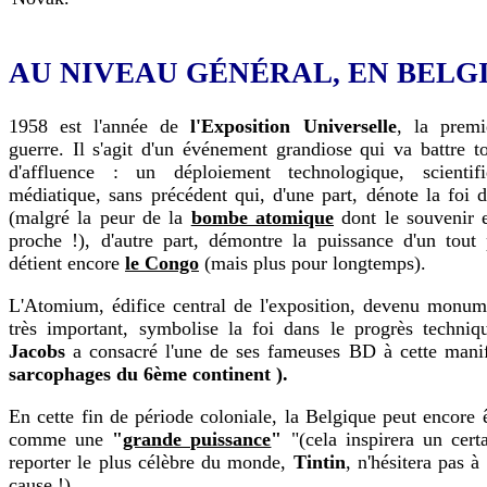
AU NIVEAU GÉNÉRAL, EN BELG
1958 est l'année de
l'Exposition Universelle
, la premi
guerre. Il s'agit d'un événement grandiose qui va battre t
d'affluence : un déploiement technologique, scientifi
médiatique, sans précédent qui, d'une part, dénote la foi 
(malgré la peur de la
bombe atomique
dont le souvenir e
proche !), d'autre part, démontre la puissance d'un tout 
détient encore
le Congo
(mais plus pour longtemps).
L'Atomium, édifice central de l'exposition, devenu monume
très important, symbolise la foi dans le progrès techni
Jacobs
a consacré l'une de ses fameuses BD à cette mani
sarcophages du 6ème continent ).
En cette fin de période coloniale, la Belgique peut encore 
comme une
"
grande puissance
"
"(cela inspirera un cer
reporter le plus célèbre du monde,
Tintin
, n'hésitera pas à
cause !)