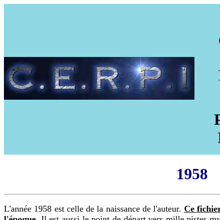
1958
L'année 1958 est celle de la naissance de l'auteur.
Ce fichie
l'époque
. Il est aussi le point de départ vers mille pistes m