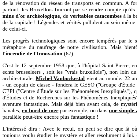
de la rénovation du réseau de transports en commun. A forc
partout, les Bruxellois finiront par se rendre compte qu'il
mine d'or archéologique
, de
véritables catacombes
à la be
de la capitale ! Légendes et vérités pullulent au sein mêm
de celui-ci.
Les progrès technologiques sont encore tempérés par le 
métaphore du naufrage de notre civilisation. Mais bient
l'incendie de l'Innovation
(67).
C'est le 12 septembre 1958 que, à l'hôpital Saint-Pierre, en
echte brusseleers , soit les "vrais bruxellois"), non loin d
architecturale,
Michel Vanbockestal
vient au monde. 22 ans 
- un copain de classe - fondera le GESO ("Groupe d'Étude d
CEPI ("Centre d'Étude sur les Phénomènes Inexpliqués"), q
d'Études et de Recherches sur les Phénomènes Inexpliqués"
aventure fantastique. Mais déjà bien avant cela, de mystér
banales,
en bord de mer
par exemple, ou dans
une simple
parallèle peut-être encore plus fantastique !
L'intéressé dira : Avec le recul, on peut se dire que là où
toujours voulu étudier le mystère et aller résolument à lui, e