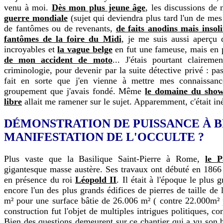
venu à moi.
Dès mon plus jeune âge
, les discussions de
guerre mondiale
(sujet qui deviendra plus tard l'un de mes 
de fantômes ou de revenants,
de faits anodins mais insoli
fantômes de la foire du Midi
, je me suis aussi aperçu 
incroyables et
la vague belge
en fut une fameuse, mais en 
de mon accident de moto
... J'étais pourtant claireme
criminologie, pour devenir par la suite détective privé : 
fait en sorte que j'en vienne à mettre mes connaissanc
groupement que j'avais fondé. Même
le domaine du show
libre
allait me ramener sur le sujet. Apparemment, c'était iné
DÉMONSTRATION DE PUISSANCE À 
MANIFESTATION DE L'OCCULTE ?
Plus vaste que la Basilique Saint-Pierre à Rome,
le P
gigantesque masse austère. Ses travaux ont débuté en 1866 
en présence du roi
Léopold II
. Il était à l'époque le plus
encore l'un des plus grands édifices de pierres de taille de 
m² pour une surface bâtie de 26.006 m² ( contre 22.000m² 
construction fut l'objet de multiples intrigues politiques, co
Bien des questions demeurent sur ce chantier qui a vu son b