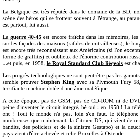
La Belgique est très réputée dans le domaine de la BD, nom
scène des héros qui se frottent souvent à l'étrange, au para
est partout, lui aussi.
La
guerre 40-45
est encore fraîche dans les mémoires, les 
sur les façades des maisons (rafales de mitrailleuses), le lon
est encore très reconnaissant aux Américains (si l'on excep
forme de graffitis) et oublieux de l'énorme contribution russe
...et puis, en 1958,
le Royal Standard Club liégeois
est cha
Les progrès technologiques ne sont peut-être pas les garants 
semble prouver
Stephen King
avec sa Plymouth Fury 58,
terrifiante machine dotée d'une âme maléfique.
A cette époque, pas de GSM, pas de CD-ROM ni de DVD, p
peine d'inventer le circuit intégré, hé oui : en 1958 ! La tél
ont ! Tout le monde n'a pas, loin s'en faut, le téléphone
nombreuses que maintenant, la Citroën DS, qui vient de rem
bandits, des policiers et de la sinistre Gestapo) et la deu
pays vient d'être achevée et relie Bruxelles à Ostende.