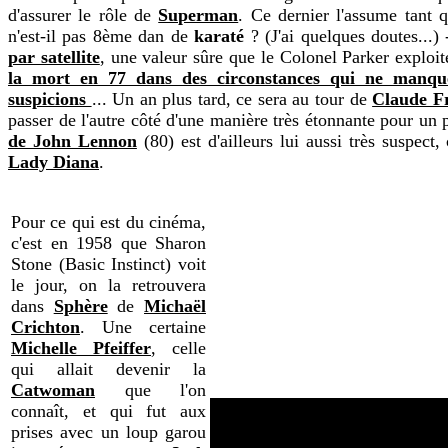
d'assurer le rôle de
Superman
. Ce dernier l'assume tant q
n'est-il pas 8ème dan de
karaté
? (J'ai quelques doutes...)
par satellite
, une valeur sûre que le Colonel Parker exploi
la mort en 77 dans des circonstances qui ne manq
suspicions
... Un an plus tard, ce sera au tour de
Claude F
passer de l'autre côté d'une manière très étonnante pour un
de John Lennon
(80) est d'ailleurs lui aussi très suspec
Lady Diana
.
Pour ce qui est du cinéma,
c'est en 1958 que Sharon
Stone (Basic Instinct) voit
le jour, on la retrouvera
dans
Sphère
de
Michaël
Crichton
. Une certaine
Michelle Pfeiffer
, celle
qui allait devenir la
Catwoman
que l'on
connaît, et qui fut aux
prises avec un loup garou