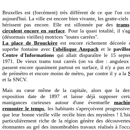
Bruxelles est (forcément) très différent de ce que l'on co
aujourd'hui. La ville est encore bien vivante, les gratte-ciels 
hérissent pas encore. Elle est sillonnée par des
trams
circulent encore en surface
. Pour la quasi totalité, il s'ag
(désormais vieilles) motrices "toutes carrées".
La place de Brouckère
est encore richement décorée 
superbe fontaine avec
l'obélisque Anspach
et le
pavill
Centre d'Informations
qui allait disparaître le 15 sept
1971. De vieux trams tout carrés (on va dire : anguleux 
passent encore quasiment partout en surface, il n'y a pas e
de prémétro et encore moins de métro, par contre il y a la
et la SNCV.
Mais au cœur même de la capitale, alors que la dern
exposition date de 1897 et laisse déjà supposer cert
manigances curieuses autour d'une éventuelle
machi
remonter le temps
, les habitants s'aperçoivent progressiv
que leur bonne vieille ville recèle bien des mystères ! L'his
particulièrement riche de la région génère des découvertes
étonnantes au gré des innombrables travaux réalisés à l'occ