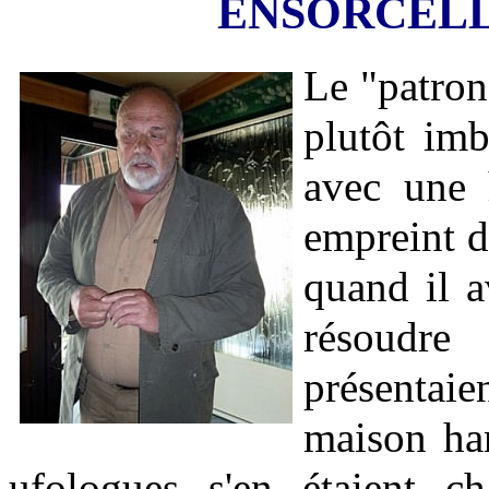
ENSORCELL
Le "patro
plutôt im
avec une h
empreint de
quand il 
résoudre
présentaie
maison ha
ufologues s'en étaient c