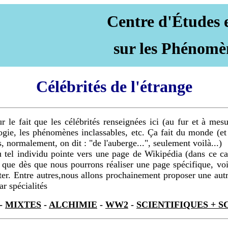
Centre d'Études 
sur les Phénomè
Célébrités de l'étrange
sur le fait que les célébrités renseignées ici (au fur et à me
ologie, les phénomènes inclassables, etc. Ça fait du monde (e
s, normalement, on dit : "de l'auberge...", seulement voilà...)
 ou tel individu pointe vers une page de Wikipédia (dans ce 
is que dès que nous pourrons réaliser une page spécifique, voi
ter. Entre autres,nous allons prochainement proposer une autre
ar spécialités
-
MIXTES
-
ALCHIMIE
-
WW2
-
SCIENTIFIQUES + S