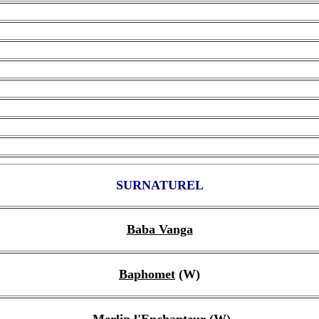
SURNATUREL
Baba Vanga
Baphomet
(W)
Merlin l'Enchanteur
(W)