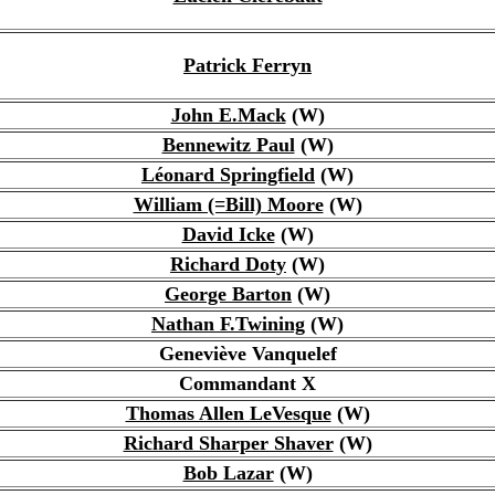
Patrick Ferryn
John E.Mack
(W)
Bennewitz Paul
(W)
Léonard Springfield
(W)
William (=Bill) Moore
(W)
David Icke
(W)
Richard Doty
(W)
George Barton
(W)
Nathan F.Twining
(W)
Geneviève Vanquelef
Commandant X
Thomas Allen LeVesque
(W)
Richard Sharper Shaver
(W)
Bob Lazar
(W)