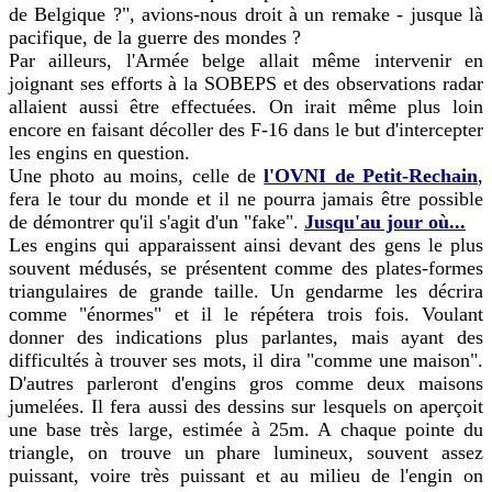
de Belgique ?", avions-nous droit à un remake - jusque là
pacifique, de la guerre des mondes ?
Par ailleurs, l'Armée belge allait même intervenir en
joignant ses efforts à la SOBEPS et des observations radar
allaient aussi être effectuées. On irait même plus loin
encore en faisant décoller des F-16 dans le but d'intercepter
les engins en question.
Une photo au moins, celle de
l'OVNI de Petit-Rechain
,
fera le tour du monde et il ne pourra jamais être possible
de démontrer qu'il s'agit d'un "fake".
Jusqu'au jour où...
Les engins qui apparaissent ainsi devant des gens le plus
souvent médusés, se présentent comme des plates-formes
triangulaires de grande taille. Un gendarme les décrira
comme "énormes" et il le répétera trois fois. Voulant
donner des indications plus parlantes, mais ayant des
difficultés à trouver ses mots, il dira "comme une maison".
D'autres parleront d'engins gros comme deux maisons
jumelées. Il fera aussi des dessins sur lesquels on aperçoit
une base très large, estimée à 25m. A chaque pointe du
triangle, on trouve un phare lumineux, souvent assez
puissant, voire très puissant et au milieu de l'engin on