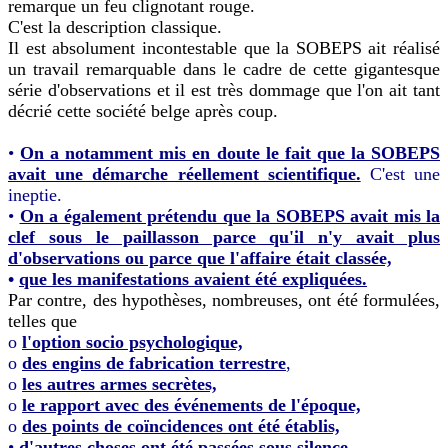
remarque un feu clignotant rouge.
C'est la description classique.
Il est absolument incontestable que la SOBEPS ait réalisé
un travail remarquable dans le cadre de cette gigantesque
série d'observations et il est très dommage que l'on ait tant
décrié cette société belge après coup.
•
On a notamment mis en doute le fait que la SOBEPS
avait une démarche réellement scientifique.
C'est une
ineptie.
•
On a également prétendu que la SOBEPS avait mis la
clef sous le paillasson parce qu'il n'y avait plus
d'observations ou parce que l'affaire était classée,
•
que les manifestations avaient été expliquées.
Par contre, des hypothèses, nombreuses, ont été formulées,
telles que
o
l'option socio psychologique,
o
des engins de fabrication terrestre
,
o
les autres armes secrètes,
o
le rapport avec des événements de l'époque,
o
des points de coïncidences ont été établis,
•
d'autres choses ont été passées sous silence.