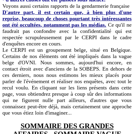
Voyons aussi certains rapports de la gendarmerie française
D'autre part, il est certain que, à bien plus d'une
reprise, beaucoup de choses pourtant très intéressantes
ont été occultées, notamment pas les médias.
Ce qu'il ne
faudrait pas confondre avec la confidentialité qui est
respectée scrupuleusement par le CERPI dans le cadre
d'enquêtes encore en cours.
Le CERPI est un groupement belge, situé en Belgique.
Certains de nos éléments ont été impliqués dans la vague
belge d'OVNI. Nous sommes, aujourd'hui encore, en
contact étroit avec d'anciens de la SOBEPS. En dehors de
ces derniers, nous nous estimons les mieux placés pour
parler de l'événement et réaliser nos enquêtes, avec tout le
recul voulu. En cliquant sur les liens présents dans cette
page, vous obtiendrez presque à coup sûr des informations
qui ne figurent nulle part ailleurs, d'autres que vous
connaissez peut-être déjà, mais certainement une approche
que vous étiez loin d'imaginer...
SOMMAIRE DES GRANDES
AFFAIRES
-
SOMMAIRE VAGUE